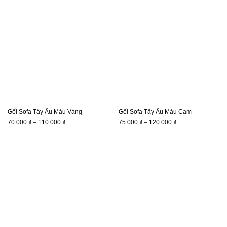
đến
đến
110.000 ₫
110.000 ₫
Gối Sofa Tây Âu Màu Vàng
Gối Sofa Tây Âu Màu Cam
Khoảng
Khoảng
70.000
₫
–
110.000
₫
75.000
₫
–
120.000
₫
giá:
giá:
từ
từ
70.000 ₫
75.000 ₫
đến
đến
110.000 ₫
120.000 ₫