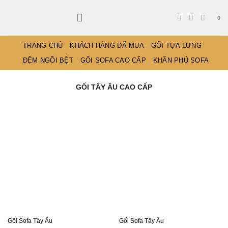
Bỏ
qua
0
nội
dung
TRANG CHỦ
KHÁCH HÀNG ĐÃ MUA
GỐI TỰA LƯNG
ĐỆM NGỒI BỆT
GỐI SOFA CAO CẤP
KHĂN PHỦ SOFA
GỐI TÂY ÂU CAO CẤP
Gối Sofa Tây Âu
Gối Sofa Tây Âu