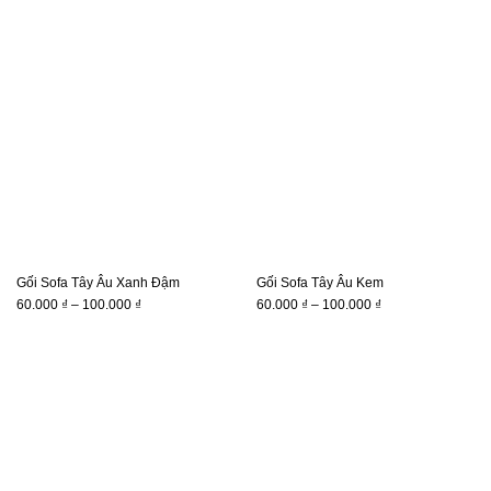
từ
60.000 ₫.
là:
60.000 ₫
49.000 ₫.
đến
100.000 ₫
Gối Sofa Tây Âu Xanh Đậm
Gối Sofa Tây Âu Kem
Khoảng
Khoảng
60.000
₫
–
100.000
₫
60.000
₫
–
100.000
₫
giá:
giá:
từ
từ
60.000 ₫
60.000 ₫
đến
đến
100.000 ₫
100.000 ₫