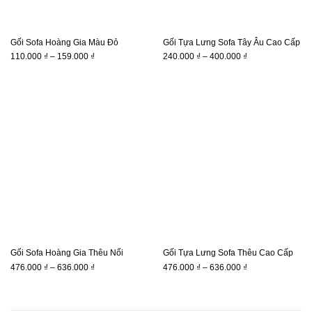
Gối Sofa Hoàng Gia Màu Đỏ
Gối Tựa Lưng Sofa Tây Âu Cao Cấp
Khoảng
Khoảng
110.000
₫
–
159.000
₫
240.000
₫
–
400.000
₫
giá:
giá:
từ
từ
110.000 ₫
240.000 ₫
đến
đến
159.000 ₫
400.000 ₫
Gối Sofa Hoàng Gia Thêu Nổi
Gối Tựa Lưng Sofa Thêu Cao Cấp
Khoảng
Khoảng
476.000
₫
–
636.000
₫
476.000
₫
–
636.000
₫
giá:
giá:
từ
từ
476.000 ₫
476.000 ₫