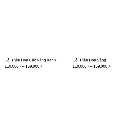
159.000 ₫
159.000 ₫
Gối Thêu Hoa Cúc Vàng Xanh
Gối Thêu Hoa Vàng
Khoảng
Khoảng
110.000
₫
–
159.000
₫
110.000
₫
–
159.000
₫
giá:
giá:
từ
từ
110.000 ₫
110.000 ₫
đến
đến
159.000 ₫
159.000 ₫