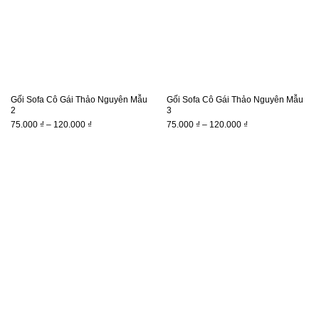
Gối Sofa Cô Gái Thảo Nguyên Mẫu
Gối Sofa Cô Gái Thảo Nguyên Mẫu
2
3
Khoảng
Khoảng
75.000
₫
–
120.000
₫
75.000
₫
–
120.000
₫
giá:
giá:
từ
từ
75.000 ₫
75.000 ₫
đến
đến
120.000 ₫
120.000 ₫