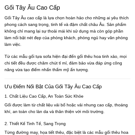
đến
đến
Gối Tây Âu Cao Cấp
636.000 ₫
636.000 ₫
Gối Tây Âu cao cấp
là lựa chọn hoàn hảo cho những ai yêu thích
phong cách sang trọng, tinh tế và đậm chất châu Âu. Sản phẩm
không chỉ mang lại sự thoải mái khi sử dụng mà còn góp phần
làm nổi bật nét đẹp của phòng khách, phòng ngủ hay văn phòng
làm việc.
Từ các mẫu
gối tựa sofa
hiện đại đến
gối thêu hoa
tinh xảo, mọi
chi tiết đều được chăm chút tỉ mỉ, đảm bảo vừa đáp ứng công
năng vừa tạo điểm nhấn thẩm mỹ ấn tượng.
Ưu Điểm Nổi Bật Của Gối Tây Âu Cao Cấp
1. Chất Liệu Cao Cấp, An Toàn Sức Khỏe
Gối được làm từ chất liệu vải bố hoặc vải nhung cao cấp, thoáng
khí, an toàn cho làn da và thân thiện với môi trường.
2. Thiết Kế Tinh Tế, Sang Trọng
Từng đường may, họa tiết thêu, đặc biệt là các mẫu
gối thêu hoa