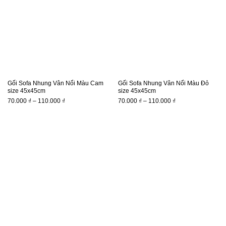
Gối Sofa Nhung Vân Nổi Màu Cam
Gối Sofa Nhung Vân Nổi Màu Đỏ
size 45x45cm
size 45x45cm
Khoảng
Khoảng
70.000
₫
–
110.000
₫
70.000
₫
–
110.000
₫
giá:
giá:
từ
từ
70.000 ₫
70.000 ₫
đến
đến
110.000 ₫
110.000 ₫