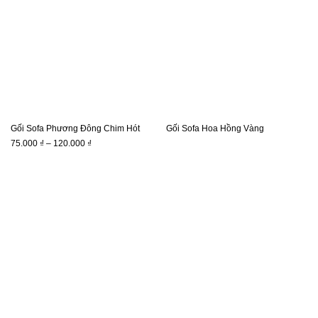
Gối Sofa Phương Đông Chim Hót
Gối Sofa Hoa Hồng Vàng
Khoảng
75.000
₫
–
120.000
₫
giá:
từ
75.000 ₫
đến
120.000 ₫