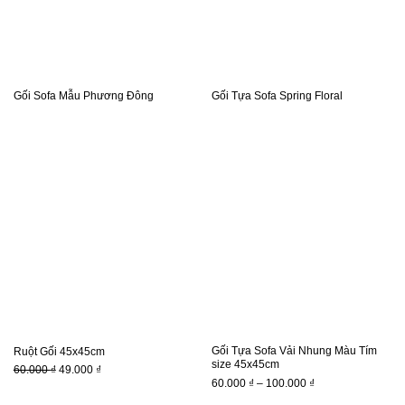
Gối Sofa Mẫu Phương Đông
Gối Tựa Sofa Spring Floral
Gối Tựa Sofa Vải Nhung Màu Tím
Ruột Gối 45x45cm
size 45x45cm
Giá
Giá
60.000
₫
49.000
₫
Khoảng
60.000
₫
–
100.000
₫
gốc
hiện
giá:
là:
tại