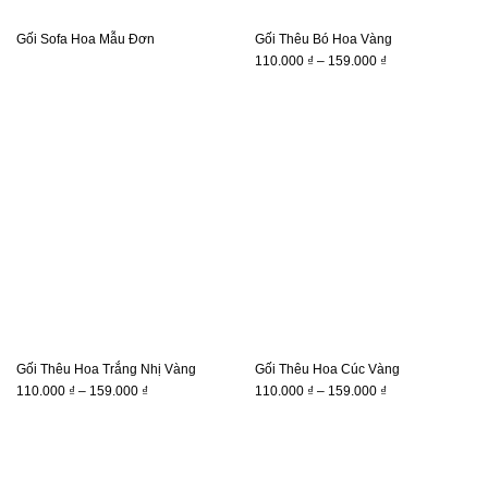
Gối Sofa Hoa Mẫu Đơn
Gối Thêu Bó Hoa Vàng
Khoảng
110.000
₫
–
159.000
₫
giá:
từ
110.000 ₫
đến
159.000 ₫
Gối Thêu Hoa Trắng Nhị Vàng
Gối Thêu Hoa Cúc Vàng
Khoảng
Khoảng
110.000
₫
–
159.000
₫
110.000
₫
–
159.000
₫
giá:
giá:
từ
từ
110.000 ₫
110.000 ₫
đến
đến