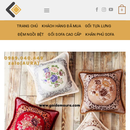
Bỏ
qua
0
nội
dung
TRANG CHỦ
KHÁCH HÀNG ĐÃ MUA
GỐI TỰA LƯNG
ĐỆM NGỒI BỆT
GỐI SOFA CAO CẤP
KHĂN PHỦ SOFA