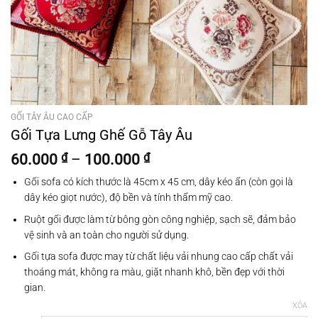
GỐI TÂY ÂU CAO CẤP
Gối Tựa Lưng Ghế Gỗ Tây Âu
Khoảng
60.000
₫
–
100.000
₫
giá:
Gối sofa có kích thước là 45cm x 45 cm, dây kéo ẩn (còn gọi là
từ
dây kéo giọt nước), độ bền và tính thẩm mỹ cao.
60.000 ₫
đến
Ruột gối được làm từ bông gòn công nghiệp, sạch sẽ, đảm bảo
100.000 ₫
vệ sinh và an toàn cho người sử dụng.
Gối tựa sofa được may từ chất liệu vải nhung cao cấp chất vải
thoáng mát, không ra màu, giặt nhanh khô, bền đẹp với thời
gian.
XÓA