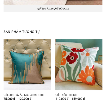
gối tựa lưng ghế gỗ aura
SẢN PHẨM TƯƠNG TỰ
Gối Sofa Tây Âu Màu Xanh Ngọc
Gối Thêu Hoa Đỏ
Khoảng
Khoảng
75.000
₫
–
120.000
₫
110.000
₫
–
159.000
₫
giá:
giá:
từ
từ