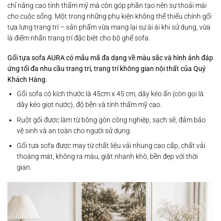
chỉ nâng cao tính thẩm mỹ mà còn góp phần tạo nên sự thoải mái
cho cuộc sống. Một trong những phụ kiện không thể thiếu chính gối
tựa lưng trang trí – sản phẩm vừa mang lại sự ái ái khi sử dụng, vừa
là điểm nhấn trang trí đặc biệt cho bộ ghế sofa.​
Gối tựa sofa AURA có mẫu mã đa dạng về màu sắc và hình ảnh đáp
ứng tối đa nhu cầu trang trí, trang trí không gian nội thất của Quý
Khách Hàng.
Gối sofa có kích thước là 45cm x 45 cm, dây kéo ẩn (còn gọi là
dây kéo giọt nước), độ bền và tính thẩm mỹ cao.
Ruột gối được làm từ bông gòn công nghiệp, sạch sẽ, đảm bảo
vệ sinh và an toàn cho người sử dụng.
Gối tựa sofa được may từ chất liệu vải nhung cao cấp, chất vải
thoáng mát, không ra màu, giặt nhanh khô, bền đẹp với thời
gian.