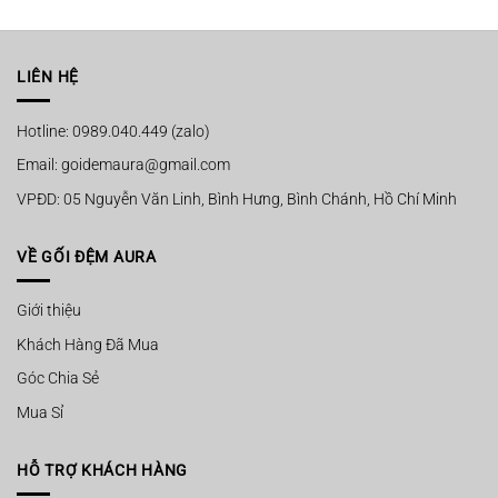
75.000 ₫
110.000 ₫
đến
đến
120.000 ₫
159.000 ₫
LIÊN HỆ
Hotline: 0989.040.449 (zalo)
Email: goidemaura@gmail.com
VPĐD: 05 Nguyễn Văn Linh, Bình Hưng, Bình Chánh, Hồ Chí Minh
VỀ GỐI ĐỆM AURA
Giới thiệu
Khách Hàng Đã Mua
Góc Chia Sẻ
Mua Sỉ
HỖ TRỢ KHÁCH HÀNG