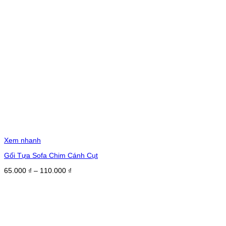
Xem nhanh
Gối Tựa Sofa Chim Cánh Cụt
Khoảng
65.000
₫
–
110.000
₫
giá:
từ
65.000 ₫
đến
110.000 ₫