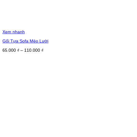
Xem nhanh
Gối Tựa Sofa Mèo Lười
Khoảng
65.000
₫
–
110.000
₫
giá:
từ
65.000 ₫
đến
110.000 ₫