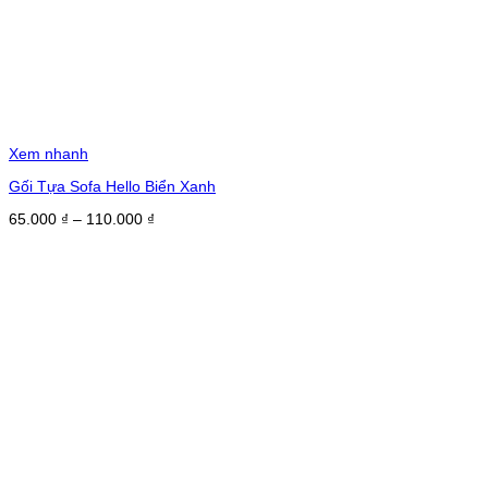
Xem nhanh
Gối Tựa Sofa Hello Biển Xanh
Khoảng
65.000
₫
–
110.000
₫
giá:
từ
65.000 ₫
đến
110.000 ₫