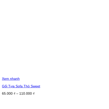
Xem nhanh
Gối Tựa Sofa Thỏ Sweet
Khoảng
65.000
₫
–
110.000
₫
giá:
từ
65.000 ₫
đến