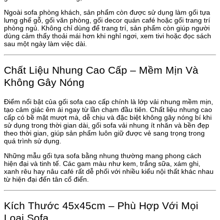
Ngoài sofa phòng khách, sản phẩm còn được sử dụng làm gối tựa
lưng ghế gỗ, gối văn phòng, gối decor quán café hoặc gối trang trí
phòng ngủ. Không chỉ dùng để trang trí, sản phẩm còn giúp người
dùng cảm thấy thoải mái hơn khi nghỉ ngơi, xem tivi hoặc đọc sách
sau một ngày làm việc dài.
Chất Liệu Nhung Cao Cấp – Mềm Mịn Và
Không Gây Nóng
Điểm nổi bật của gối sofa cao cấp chính là lớp vải nhung mềm mịn,
tạo cảm giác êm ái ngay từ lần chạm đầu tiên. Chất liệu nhung cao
cấp có bề mặt mượt mà, dễ chịu và đặc biệt không gây nóng bí khi
sử dụng trong thời gian dài, gối sofa vải nhung ít nhăn và bền đẹp
theo thời gian, giúp sản phẩm luôn giữ được vẻ sang trọng trong
quá trình sử dụng.
Những mẫu gối tựa sofa bằng nhung thường mang phong cách
hiện đại và tinh tế. Các gam màu như kem, trắng sữa, xám ghi,
xanh rêu hay nâu café rất dễ phối với nhiều kiểu nội thất khác nhau
từ hiện đại đến tân cổ điển.
Kích Thước 45x45cm – Phù Hợp Với Mọi
Loại Sofa