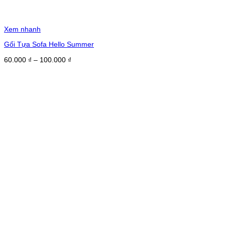
Xem nhanh
Gối Tựa Sofa Hello Summer
Khoảng
60.000
₫
–
100.000
₫
giá:
từ
60.000 ₫
đến
100.000 ₫