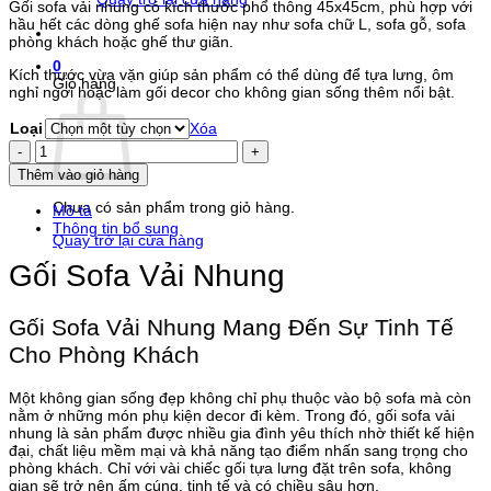
Gối sofa vải nhung có kích thước phổ thông 45x45cm, phù hợp với
từ
hầu hết các dòng ghế sofa hiện nay như sofa chữ L, sofa gỗ, sofa
75.000 ₫
phòng khách hoặc ghế thư giãn.
đến
120.000 ₫
0
Kích thước vừa vặn giúp sản phẩm có thể dùng để tựa lưng, ôm
Giỏ hàng
nghỉ ngơi hoặc làm gối decor cho không gian sống thêm nổi bật.
Loại
Xóa
Gối
Sofa
Thêm vào giỏ hàng
Hoa
Mẫu
Chưa có sản phẩm trong giỏ hàng.
Mô tả
Đơn
Thông tin bổ sung
Mẫu
Quay trở lại cửa hàng
4
Gối Sofa Vải Nhung
số
lượng
Gối Sofa Vải Nhung Mang Đến Sự Tinh Tế
Cho Phòng Khách
Một không gian sống đẹp không chỉ phụ thuộc vào bộ sofa mà còn
nằm ở những món phụ kiện decor đi kèm. Trong đó, gối sofa vải
nhung là sản phẩm được nhiều gia đình yêu thích nhờ thiết kế hiện
đại, chất liệu mềm mại và khả năng tạo điểm nhấn sang trọng cho
phòng khách. Chỉ với vài chiếc gối tựa lưng đặt trên sofa, không
gian sẽ trở nên ấm cúng, tinh tế và có chiều sâu hơn.