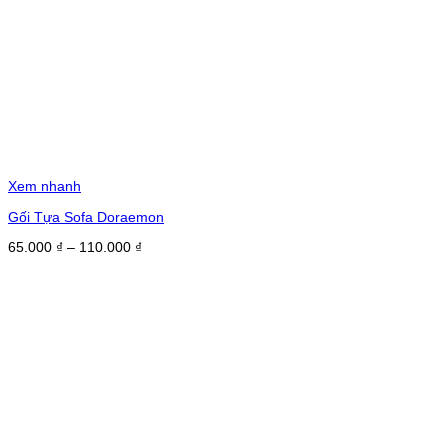
Xem nhanh
Gối Tựa Sofa Doraemon
Khoảng
65.000
₫
–
110.000
₫
giá:
từ
65.000 ₫
đến
110.000 ₫