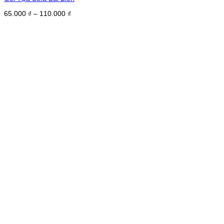
Khoảng
65.000
₫
–
110.000
₫
giá:
từ
65.000 ₫
đến
110.000 ₫