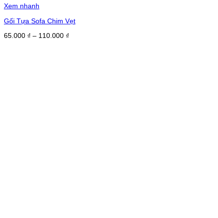
Xem nhanh
Gối Tựa Sofa Chim Vẹt
Khoảng
65.000
₫
–
110.000
₫
giá:
từ
65.000 ₫
đến
110.000 ₫