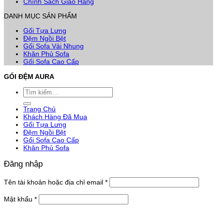
Chính Sách Giao Hàng
DANH MỤC SẢN PHẨM
Gối Tựa Lưng
Đệm Ngồi Bệt
Gối Sofa Vải Nhung
Khăn Phủ Sofa
Gối Sofa Cao Cấp
GỐI ĐỆM AURA
Tìm
kiếm:
Trang Chủ
Khách Hàng Đã Mua
Gối Tựa Lưng
Đệm Ngồi Bệt
Gối Sofa Cao Cấp
Khăn Phủ Sofa
Đăng nhập
Bắt
Tên tài khoản hoặc địa chỉ email
*
buộc
Bắt
Mật khẩu
*
buộc