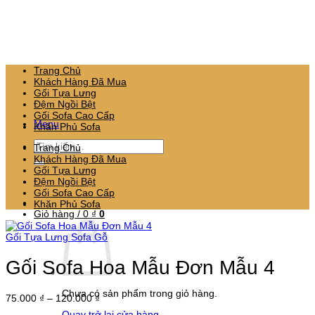
Bỏ
qua
nội
dung
Trang Chủ
Khách Hàng Đã Mua
Gối Tựa Lưng
Đệm Ngồi Bệt
Gối Sofa Cao Cấp
Menu
Khăn Phủ Sofa
Tìm
Trang Chủ
kiếm:
Khách Hàng Đã Mua
Gối Tựa Lưng
Đệm Ngồi Bệt
Gối Sofa Cao Cấp
Khăn Phủ Sofa
Giỏ hàng /
0
₫
0
Gối Tựa Lưng Sofa Gỗ
Gối Sofa Hoa Mẫu Đơn Mẫu 4
Chưa có sản phẩm trong giỏ hàng.
Khoảng
75.000
₫
–
120.000
₫
giá:
Quay trở lại cửa hàng