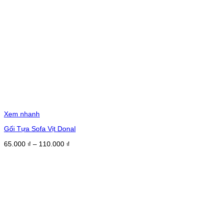
Xem nhanh
Gối Tựa Sofa Vịt Donal
Khoảng
65.000
₫
–
110.000
₫
giá:
từ
65.000 ₫
đến
110.000 ₫