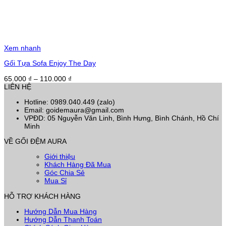
Xem nhanh
Gối Tựa Sofa Enjoy The Day
Khoảng
65.000
₫
–
110.000
₫
giá:
LIÊN HỆ
từ
Hotline: 0989.040.449 (zalo)
65.000 ₫
Email: goidemaura@gmail.com
đến
VPĐD: 05 Nguyễn Văn Linh, Bình Hưng, Bình Chánh, Hồ Chí
110.000 ₫
Minh
VỀ GỐI ĐỆM AURA
Giới thiệu
Khách Hàng Đã Mua
Góc Chia Sẻ
Mua Sỉ
HỖ TRỢ KHÁCH HÀNG
Hướng Dẫn Mua Hàng
Hướng Dẫn Thanh Toán