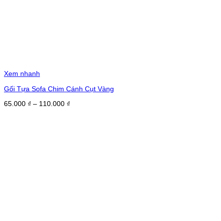
Xem nhanh
Gối Tựa Sofa Chim Cánh Cụt Vàng
Khoảng
65.000
₫
–
110.000
₫
giá:
từ
65.000 ₫
đến
110.000 ₫