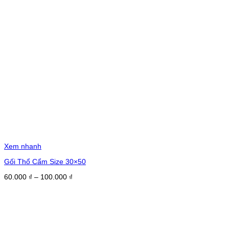
Xem nhanh
Gối Thổ Cẩm Size 30×50
Khoảng
60.000
₫
–
100.000
₫
giá:
từ
60.000 ₫
đến
100.000 ₫