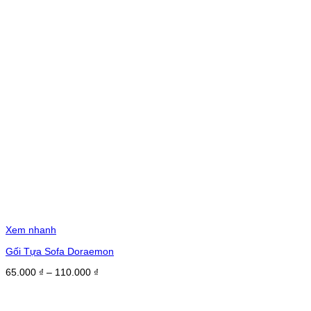
Xem nhanh
Gối Tựa Sofa Doraemon
Khoảng
65.000
₫
–
110.000
₫
giá:
từ
65.000 ₫