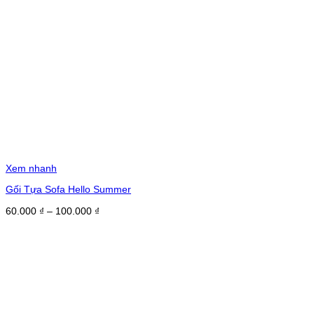
Xem nhanh
Gối Tựa Sofa Hello Summer
Khoảng
60.000
₫
–
100.000
₫
giá:
từ
60.000 ₫
đến
100.000 ₫