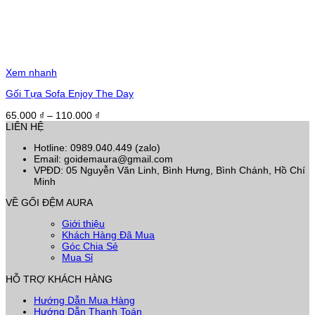
Xem nhanh
Gối Tựa Sofa Enjoy The Day
Khoảng
65.000
₫
–
110.000
₫
giá:
LIÊN HỆ
từ
Hotline: 0989.040.449 (zalo)
65.000 ₫
Email: goidemaura@gmail.com
đến
VPĐD: 05 Nguyễn Văn Linh, Bình Hưng, Bình Chánh, Hồ Chí
110.000 ₫
Minh
VỀ GỐI ĐỆM AURA
Giới thiệu
Khách Hàng Đã Mua
Góc Chia Sẻ
Mua Sỉ
HỖ TRỢ KHÁCH HÀNG
Hướng Dẫn Mua Hàng
Hướng Dẫn Thanh Toán