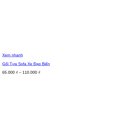
Xem nhanh
Gối Tựa Sofa Xe Đạp Biển
Khoảng
65.000
₫
–
110.000
₫
giá:
từ
65.000 ₫
đến
110.000 ₫