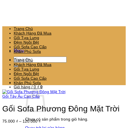
Bỏ
qua
nội
dung
Trang Chủ
Khách Hàng Đã Mua
Gối Tựa Lưng
Đệm Ngồi Bệt
Gối Sofa Cao Cấp
Menu
Khăn Phủ Sofa
Tìm
Trang Chủ
kiếm:
Khách Hàng Đã Mua
Gối Tựa Lưng
Đệm Ngồi Bệt
Gối Sofa Cao Cấp
Khăn Phủ Sofa
Giỏ hàng /
0
₫
0
Gối Tây Âu Cao Cấp
Gối Sofa Phương Đông Mặt Trời
Chưa có sản phẩm trong giỏ hàng.
Khoảng
75.000
₫
–
120.000
₫
giá:
Quay trở lại cửa hàng