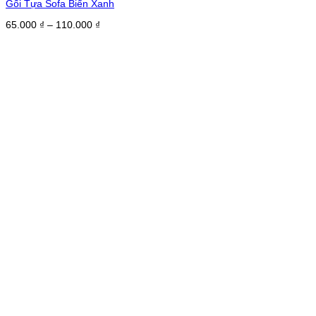
Gối Tựa Sofa Biển Xanh
Khoảng
65.000
₫
–
110.000
₫
giá:
từ
65.000 ₫
đến
110.000 ₫