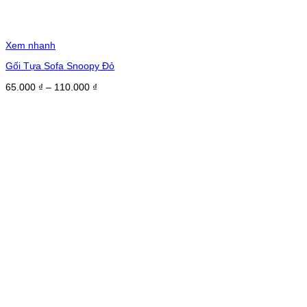
Xem nhanh
Gối Tựa Sofa Snoopy Đỏ
Khoảng
65.000
₫
–
110.000
₫
giá:
từ
65.000 ₫
đến
110.000 ₫