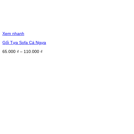
Xem nhanh
Gối Tựa Sofa Cá Ngựa
Khoảng
65.000
₫
–
110.000
₫
giá:
từ
65.000 ₫
đến
110.000 ₫