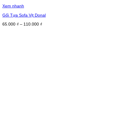
Xem nhanh
Gối Tựa Sofa Vịt Donal
Khoảng
65.000
₫
–
110.000
₫
giá:
từ
65.000 ₫
đến
110.000 ₫