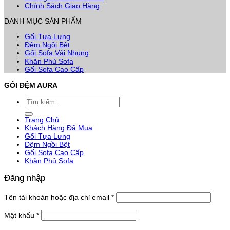
Chính Sách Giao Hàng
DANH MỤC SẢN PHẨM
Gối Tựa Lưng
Đệm Ngồi Bệt
Gối Sofa Vải Nhung
Khăn Phủ Sofa
Gối Sofa Cao Cấp
GỐI ĐỆM AURA
Tìm
kiếm:
Trang Chủ
Khách Hàng Đã Mua
Gối Tựa Lưng
Đệm Ngồi Bệt
Gối Sofa Cao Cấp
Khăn Phủ Sofa
Đăng nhập
Bắt
Tên tài khoản hoặc địa chỉ email
*
buộc
Bắt
Mật khẩu
*
buộc