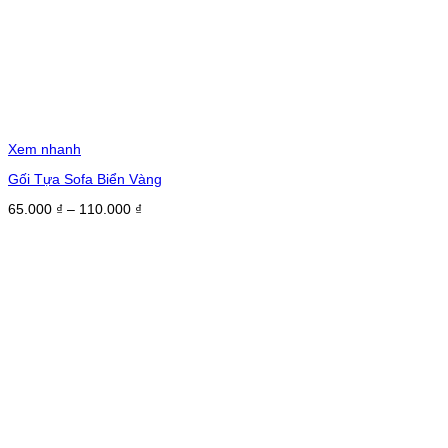
Xem nhanh
Gối Tựa Sofa Biển Vàng
Khoảng
65.000
₫
–
110.000
₫
giá:
từ
65.000 ₫
đến
110.000 ₫