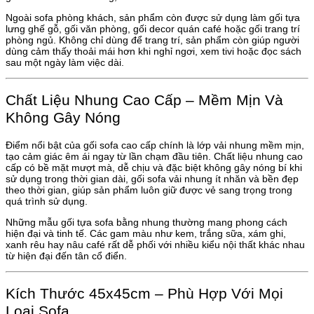
Ngoài sofa phòng khách, sản phẩm còn được sử dụng làm gối tựa
lưng ghế gỗ, gối văn phòng, gối decor quán café hoặc gối trang trí
phòng ngủ. Không chỉ dùng để trang trí, sản phẩm còn giúp người
dùng cảm thấy thoải mái hơn khi nghỉ ngơi, xem tivi hoặc đọc sách
sau một ngày làm việc dài.
Chất Liệu Nhung Cao Cấp – Mềm Mịn Và
Không Gây Nóng
Điểm nổi bật của gối sofa cao cấp chính là lớp vải nhung mềm mịn,
tạo cảm giác êm ái ngay từ lần chạm đầu tiên. Chất liệu nhung cao
cấp có bề mặt mượt mà, dễ chịu và đặc biệt không gây nóng bí khi
sử dụng trong thời gian dài, gối sofa vải nhung ít nhăn và bền đẹp
theo thời gian, giúp sản phẩm luôn giữ được vẻ sang trọng trong
quá trình sử dụng.
Những mẫu gối tựa sofa bằng nhung thường mang phong cách
hiện đại và tinh tế. Các gam màu như kem, trắng sữa, xám ghi,
xanh rêu hay nâu café rất dễ phối với nhiều kiểu nội thất khác nhau
từ hiện đại đến tân cổ điển.
Kích Thước 45x45cm – Phù Hợp Với Mọi
Loại Sofa