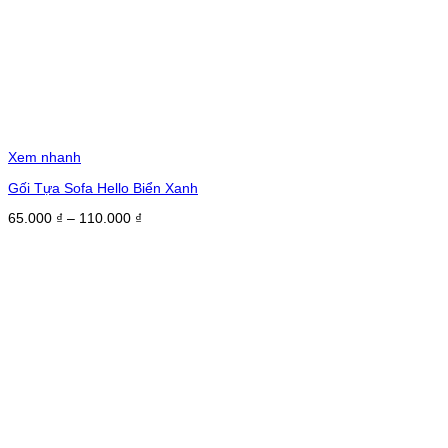
Xem nhanh
Gối Tựa Sofa Hello Biển Xanh
Khoảng
65.000
₫
–
110.000
₫
giá:
từ
65.000 ₫
đến
110.000 ₫