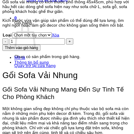
Gối sofa vải nhung có kích thước phổ thông 45x45cm, phù hợp với
từ
hầu hết các dòng ghế sofa hiện nay như sofa chữ L, sofa gỗ, sofa
75.000 ₫
phòng khách hoặc ghế thư giãn.
đến
120.000 ₫
0
Kích thước vừa vặn giúp sản phẩm có thể dùng để tựa lưng, ôm
Giỏ hàng
nghỉ ngơi hoặc làm gối decor cho không gian sống thêm nổi bật.
Loại
Xóa
Gối
Sofa
Thêm vào giỏ hàng
Phương
Đông
Chưa có sản phẩm trong giỏ hàng.
Mô tả
Mặt
Thông tin bổ sung
Trời
Quay trở lại cửa hàng
số
Gối Sofa Vải Nhung
lượng
Gối Sofa Vải Nhung Mang Đến Sự Tinh Tế
Cho Phòng Khách
Một không gian sống đẹp không chỉ phụ thuộc vào bộ sofa mà còn
nằm ở những món phụ kiện decor đi kèm. Trong đó, gối sofa vải
nhung là sản phẩm được nhiều gia đình yêu thích nhờ thiết kế hiện
đại, chất liệu mềm mại và khả năng tạo điểm nhấn sang trọng cho
phòng khách. Chỉ với vài chiếc gối tựa lưng đặt trên sofa, không
gian sẽ trở nên ấm cúng, tinh tế và có chiều sâu hơn.