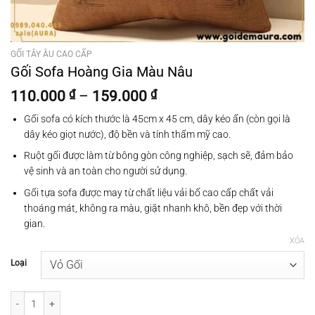
GỐI TÂY ÂU CAO CẤP
Gối Sofa Hoàng Gia Màu Nâu
Khoảng
110.000
₫
–
159.000
₫
giá:
Gối sofa có kích thước là 45cm x 45 cm, dây kéo ẩn (còn gọi là
từ
dây kéo giọt nước), độ bền và tính thẩm mỹ cao.
110.000 ₫
đến
Ruột gối được làm từ bông gòn công nghiệp, sạch sẽ, đảm bảo
159.000 ₫
vệ sinh và an toàn cho người sử dụng.
Gối tựa sofa được may từ chất liệu vải bố cao cấp chất vải
thoáng mát, không ra màu, giặt nhanh khô, bền đẹp với thời
gian.
XÓA
Loại
Gối Sofa Hoàng Gia Màu Nâu số lượng