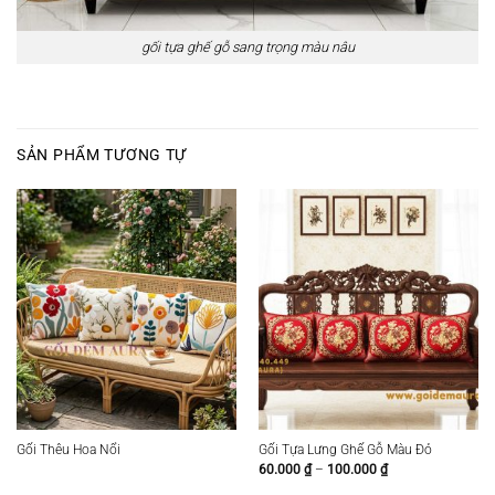
gối tựa ghế gỗ sang trọng màu nâu
SẢN PHẨM TƯƠNG TỰ
Gối Thêu Hoa Nổi
Gối Tựa Lưng Ghế Gỗ Màu Đỏ
Khoảng
60.000
₫
–
100.000
₫
giá:
từ