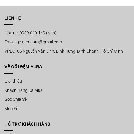
60.000 ₫
đến
100.000 ₫
LIÊN HỆ
Hotline: 0989.040.449 (zalo)
Email: goidemaura@gmail.com
VPĐD: 05 Nguyễn Văn Linh, Bình Hưng, Bình Chánh, Hồ Chí Minh
VỀ GỐI ĐỆM AURA
Giới thiệu
Khách Hàng Đã Mua
Góc Chia Sẻ
Mua Sỉ
HỖ TRỢ KHÁCH HÀNG