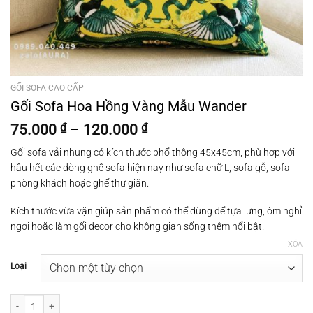
GỐI SOFA CAO CẤP
Gối Sofa Hoa Hồng Vàng Mẫu Wander
Khoảng
75.000
₫
–
120.000
₫
giá:
Gối sofa vải nhung có kích thước phổ thông 45x45cm, phù hợp với
từ
hầu hết các dòng ghế sofa hiện nay như sofa chữ L, sofa gỗ, sofa
75.000 ₫
phòng khách hoặc ghế thư giãn.
đến
120.000 ₫
Kích thước vừa vặn giúp sản phẩm có thể dùng để tựa lưng, ôm nghỉ
ngơi hoặc làm gối decor cho không gian sống thêm nổi bật.
XÓA
Loại
Gối Sofa Hoa Hồng Vàng Mẫu Wander số lượng