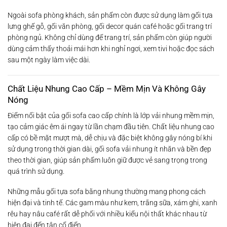
Ngoài sofa phòng khách, sản phẩm còn được sử dụng làm gối tựa
lưng ghế gỗ, gối văn phòng, gối decor quán café hoặc gối trang trí
phòng ngủ. Không chỉ dùng để trang trí, sản phẩm còn giúp người
dùng cảm thấy thoải mái hơn khi nghỉ ngơi, xem tivi hoặc đọc sách
sau một ngày làm việc dài.
Chất Liệu Nhung Cao Cấp – Mềm Mịn Và Không Gây
Nóng
Điểm nổi bật của gối sofa cao cấp chính là lớp vải nhung mềm mịn,
tạo cảm giác êm ái ngay từ lần chạm đầu tiên. Chất liệu nhung cao
cấp có bề mặt mượt mà, dễ chịu và đặc biệt không gây nóng bí khi
sử dụng trong thời gian dài, gối sofa vải nhung ít nhăn và bền đẹp
theo thời gian, giúp sản phẩm luôn giữ được vẻ sang trọng trong
quá trình sử dụng.
Những mẫu gối tựa sofa bằng nhung thường mang phong cách
hiện đại và tinh tế. Các gam màu như kem, trắng sữa, xám ghi, xanh
rêu hay nâu café rất dễ phối với nhiều kiểu nội thất khác nhau từ
hiện đại đến tân cổ điển.