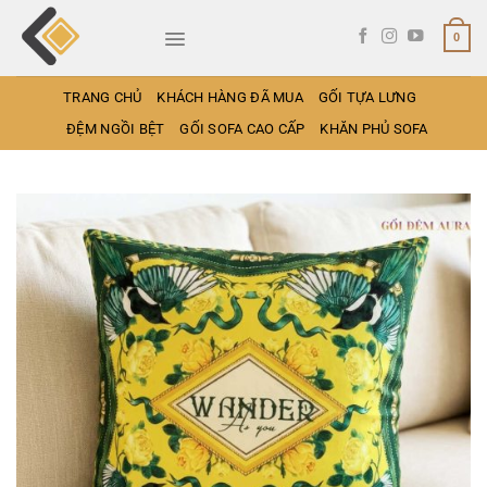
Bỏ
qua
0
nội
dung
TRANG CHỦ
KHÁCH HÀNG ĐÃ MUA
GỐI TỰA LƯNG
ĐỆM NGỒI BỆT
GỐI SOFA CAO CẤP
KHĂN PHỦ SOFA