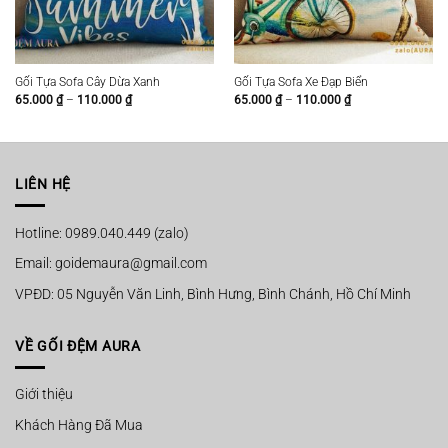
Gối Tựa Sofa Cây Dừa Xanh
Gối Tựa Sofa Xe Đạp Biển
Khoảng
Khoảng
65.000
₫
–
110.000
₫
65.000
₫
–
110.000
₫
giá:
giá:
từ
từ
65.000 ₫
65.000 ₫
đến
đến
110.000 ₫
110.000 ₫
LIÊN HỆ
Hotline: 0989.040.449 (zalo)
Email: goidemaura@gmail.com
VPĐD: 05 Nguyễn Văn Linh, Bình Hưng, Bình Chánh, Hồ Chí Minh
VỀ GỐI ĐỆM AURA
Giới thiệu
Khách Hàng Đã Mua