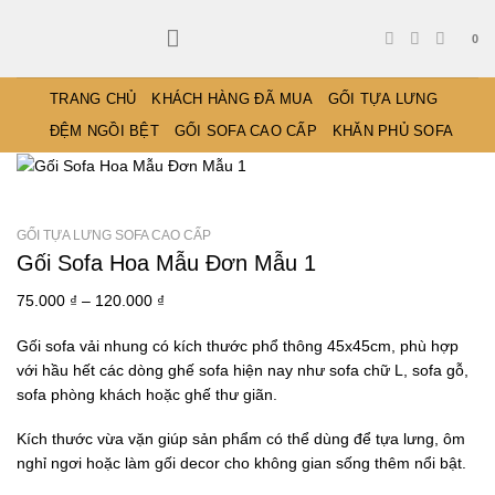
Bỏ
qua
0
nội
dung
TRANG CHỦ
KHÁCH HÀNG ĐÃ MUA
GỐI TỰA LƯNG
ĐỆM NGỒI BỆT
GỐI SOFA CAO CẤP
KHĂN PHỦ SOFA
GỐI TỰA LƯNG SOFA CAO CẤP
Gối Sofa Hoa Mẫu Đơn Mẫu 1
Khoảng
75.000
₫
–
120.000
₫
giá:
Gối sofa vải nhung có kích thước phổ thông 45x45cm, phù hợp
từ
với hầu hết các dòng ghế sofa hiện nay như sofa chữ L, sofa gỗ,
75.000 ₫
sofa phòng khách hoặc ghế thư giãn.
đến
120.000 ₫
Kích thước vừa vặn giúp sản phẩm có thể dùng để tựa lưng, ôm
nghỉ ngơi hoặc làm gối decor cho không gian sống thêm nổi bật.