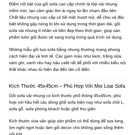
Điểm nổi bật của gối sofa cao cấp chính là lớp vải nhung
mềm mịn, tạo cảm giác êm ái ngay từ lần chạm đầu tiên.
Chất liệu nhung cao cấp có bề mặt mượt mà, dễ chịu và đặc
biệt không gây nóng bí khi sử dụng trong thời gian dài, gối
sofa vải nhung ít nhăn và bền đẹp theo thời gian, giúp sản
phẩm luôn giữ được vẻ sang trọng trong quá trình sử dụng.
Những mẫu gối tựa sofa bằng nhung thường mang phong
cách hiện đại và tinh tế. Các gam màu như kem, trắng sữa,
xám ghi, xanh rêu hay nâu café rất dễ phối với nhiều kiểu nội
thất khác nhau từ hiện đại đến tân cổ điển.
Kích Thước 45x45cm – Phù Hợp Với Mọi Loại Sofa
Gối sofa vải nhung có kích thước phổ thông 45x45cm, phù
hợp với hầu hết các dòng ghế sofa hiện nay như sofa chữ L,
sofa gỗ, sofa phòng khách hoặc ghế thư giãn.
Kích thước vừa vặn giúp sản phẩm có thể dùng để tựa lưng,
ôm nghỉ ngơi hoặc làm gối decor cho không gian sống thêm
nổi bật.