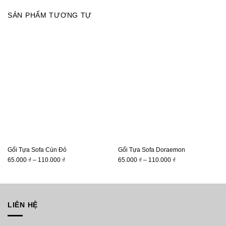
SẢN PHẨM TƯƠNG TỰ
Gối Tựa Sofa Cún Đỏ
Gối Tựa Sofa Doraemon
Khoảng
Khoảng
65.000
₫
–
110.000
₫
65.000
₫
–
110.000
₫
giá:
giá:
từ
từ
65.000 ₫
65.000 ₫
đến
đến
LIÊN HỆ
110.000 ₫
110.000 ₫