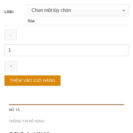
LOẠI
Xóa
Gối
Sofa
Hoa
Mẫu
Đơn
Mẫu
THÊM VÀO GIỎ HÀNG
1
số
lượng
MÔ TẢ
THÔNG TIN BỔ SUNG