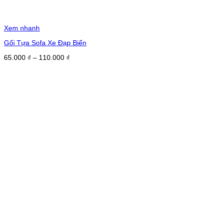
Xem nhanh
Gối Tựa Sofa Xe Đạp Biển
Khoảng
65.000
₫
–
110.000
₫
giá:
từ
65.000 ₫
đến
110.000 ₫