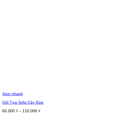
Xem nhanh
Gối Tựa Sofa Cây Dừa
Khoảng
65.000
₫
–
110.000
₫
giá:
từ
65.000 ₫