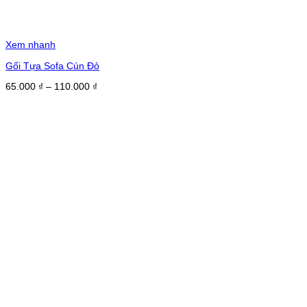
Xem nhanh
Gối Tựa Sofa Cún Đỏ
Khoảng
65.000
₫
–
110.000
₫
giá:
từ
65.000 ₫
đến
110.000 ₫