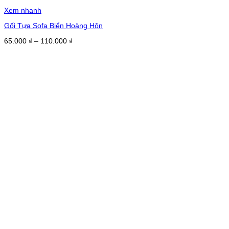
Xem nhanh
Gối Tựa Sofa Biển Hoàng Hôn
Khoảng
65.000
₫
–
110.000
₫
giá:
từ
65.000 ₫
đến
110.000 ₫