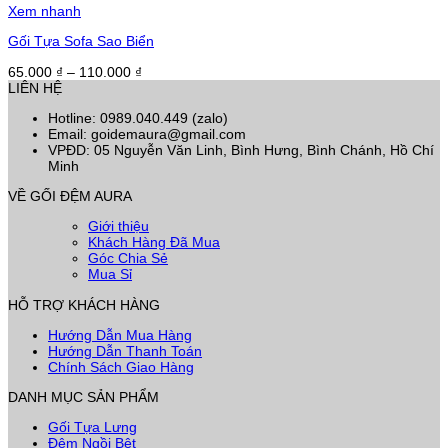
Xem nhanh
Gối Tựa Sofa Sao Biển
Khoảng
65.000
₫
–
110.000
₫
giá:
LIÊN HỆ
từ
Hotline: 0989.040.449 (zalo)
65.000 ₫
Email: goidemaura@gmail.com
đến
VPĐD: 05 Nguyễn Văn Linh, Bình Hưng, Bình Chánh, Hồ Chí
110.000 ₫
Minh
VỀ GỐI ĐỆM AURA
Giới thiệu
Khách Hàng Đã Mua
Góc Chia Sẻ
Mua Sỉ
HỖ TRỢ KHÁCH HÀNG
Hướng Dẫn Mua Hàng
Hướng Dẫn Thanh Toán
Chính Sách Giao Hàng
DANH MỤC SẢN PHẨM
Gối Tựa Lưng
Đệm Ngồi Bệt