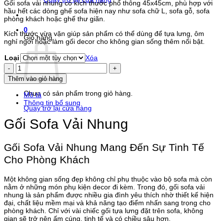
Gối sofa vải nhung có kích thước phổ thông 45x45cm, phù hợp với
từ
hầu hết các dòng ghế sofa hiện nay như sofa chữ L, sofa gỗ, sofa
75.000 ₫
phòng khách hoặc ghế thư giãn.
đến
120.000 ₫
0
Kích thước vừa vặn giúp sản phẩm có thể dùng để tựa lưng, ôm
Giỏ hàng
nghỉ ngơi hoặc làm gối decor cho không gian sống thêm nổi bật.
Loại
Xóa
Gối
Sofa
Thêm vào giỏ hàng
Spring
Floral
Chưa có sản phẩm trong giỏ hàng.
Mô tả
Mẫu
Thông tin bổ sung
4
Quay trở lại cửa hàng
số
Gối Sofa Vải Nhung
lượng
Gối Sofa Vải Nhung Mang Đến Sự Tinh Tế
Cho Phòng Khách
Một không gian sống đẹp không chỉ phụ thuộc vào bộ sofa mà còn
nằm ở những món phụ kiện decor đi kèm. Trong đó, gối sofa vải
nhung là sản phẩm được nhiều gia đình yêu thích nhờ thiết kế hiện
đại, chất liệu mềm mại và khả năng tạo điểm nhấn sang trọng cho
phòng khách. Chỉ với vài chiếc gối tựa lưng đặt trên sofa, không
gian sẽ trở nên ấm cúng, tinh tế và có chiều sâu hơn.