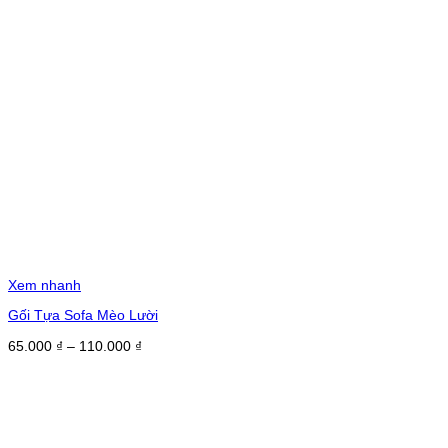
Xem nhanh
Gối Tựa Sofa Mèo Lười
Khoảng
65.000
₫
–
110.000
₫
giá:
từ
65.000 ₫
đến
110.000 ₫