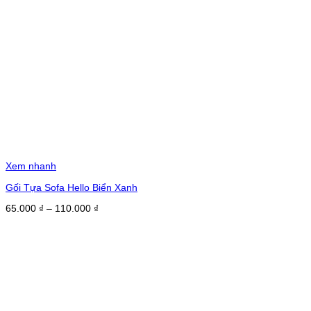
Xem nhanh
Gối Tựa Sofa Hello Biển Xanh
Khoảng
65.000
₫
–
110.000
₫
giá:
từ
65.000 ₫
đến
110.000 ₫