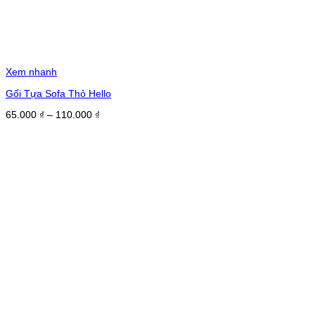
Xem nhanh
Gối Tựa Sofa Thỏ Hello
Khoảng
65.000
₫
–
110.000
₫
giá:
từ
65.000 ₫
đến
110.000 ₫