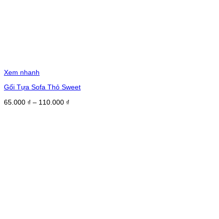
Xem nhanh
Gối Tựa Sofa Thỏ Sweet
Khoảng
65.000
₫
–
110.000
₫
giá:
từ
65.000 ₫
đến
110.000 ₫