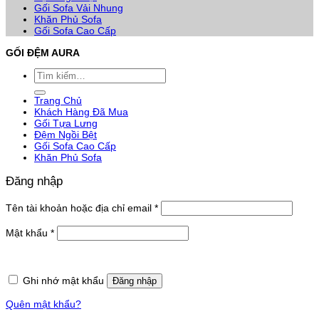
Gối Sofa Vải Nhung
Khăn Phủ Sofa
Gối Sofa Cao Cấp
GỐI ĐỆM AURA
Tìm
kiếm:
Trang Chủ
Khách Hàng Đã Mua
Gối Tựa Lưng
Đệm Ngồi Bệt
Gối Sofa Cao Cấp
Khăn Phủ Sofa
Đăng nhập
Bắt
Tên tài khoản hoặc địa chỉ email
*
buộc
Bắt
Mật khẩu
*
buộc
Ghi nhớ mật khẩu
Đăng nhập
Quên mật khẩu?