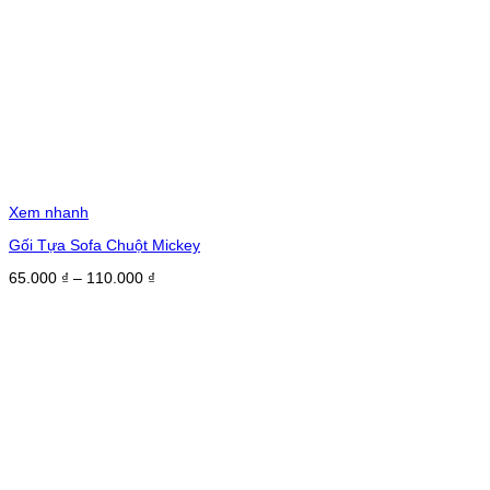
Xem nhanh
Gối Tựa Sofa Chuột Mickey
Khoảng
65.000
₫
–
110.000
₫
giá:
từ
65.000 ₫
đến
110.000 ₫