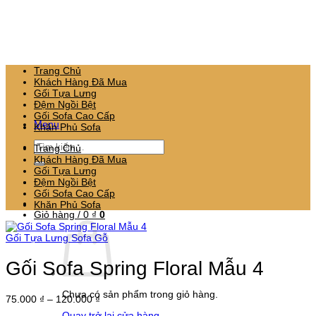
Bỏ
qua
nội
dung
Trang Chủ
Khách Hàng Đã Mua
Gối Tựa Lưng
Đệm Ngồi Bệt
Gối Sofa Cao Cấp
Menu
Khăn Phủ Sofa
Tìm
Trang Chủ
kiếm:
Khách Hàng Đã Mua
Gối Tựa Lưng
Đệm Ngồi Bệt
Gối Sofa Cao Cấp
Khăn Phủ Sofa
Giỏ hàng /
0
₫
0
Gối Tựa Lưng Sofa Gỗ
Gối Sofa Spring Floral Mẫu 4
Chưa có sản phẩm trong giỏ hàng.
Khoảng
75.000
₫
–
120.000
₫
giá:
Quay trở lại cửa hàng