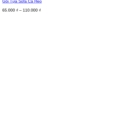
Gối Tựa Sofa Cá Heo
Khoảng
65.000
₫
–
110.000
₫
giá:
từ
65.000 ₫
đến
110.000 ₫