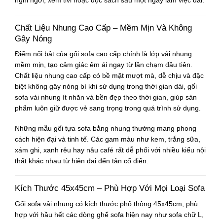
nghỉ ngơi, xem tivi hoặc đọc sách sau một ngày làm việc dài.
Chất Liệu Nhung Cao Cấp – Mềm Mịn Và Không
Gây Nóng
Điểm nổi bật của gối sofa cao cấp chính là lớp vải nhung
mềm mịn, tạo cảm giác êm ái ngay từ lần chạm đầu tiên.
Chất liệu nhung cao cấp có bề mặt mượt mà, dễ chịu và đặc
biệt không gây nóng bí khi sử dụng trong thời gian dài, gối
sofa vải nhung ít nhăn và bền đẹp theo thời gian, giúp sản
phẩm luôn giữ được vẻ sang trọng trong quá trình sử dụng.
Những mẫu gối tựa sofa bằng nhung thường mang phong
cách hiện đại và tinh tế. Các gam màu như kem, trắng sữa,
xám ghi, xanh rêu hay nâu café rất dễ phối với nhiều kiểu nội
thất khác nhau từ hiện đại đến tân cổ điển.
Kích Thước 45x45cm – Phù Hợp Với Mọi Loại Sofa
Gối sofa vải nhung có kích thước phổ thông 45x45cm, phù
hợp với hầu hết các dòng ghế sofa hiện nay như sofa chữ L,