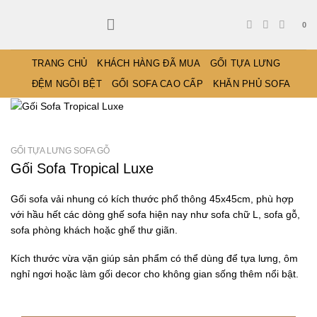
Bỏ
qua
0
nội
dung
TRANG CHỦ
KHÁCH HÀNG ĐÃ MUA
GỐI TỰA LƯNG
ĐỆM NGỒI BỆT
GỐI SOFA CAO CẤP
KHĂN PHỦ SOFA
GỐI TỰA LƯNG SOFA GỖ
Gối Sofa Tropical Luxe
Gối sofa vải nhung có kích thước phổ thông 45x45cm, phù hợp
với hầu hết các dòng ghế sofa hiện nay như sofa chữ L, sofa gỗ,
sofa phòng khách hoặc ghế thư giãn.
Kích thước vừa vặn giúp sản phẩm có thể dùng để tựa lưng, ôm
nghỉ ngơi hoặc làm gối decor cho không gian sống thêm nổi bật.