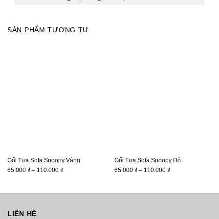
SẢN PHẨM TƯƠNG TỰ
Gối Tựa Sofa Snoopy Vàng
Gối Tựa Sofa Snoopy Đỏ
Khoảng
Khoảng
65.000
₫
–
110.000
₫
65.000
₫
–
110.000
₫
giá:
giá:
từ
từ
65.000 ₫
65.000 ₫
đến
đến
LIÊN HỆ
110.000 ₫
110.000 ₫