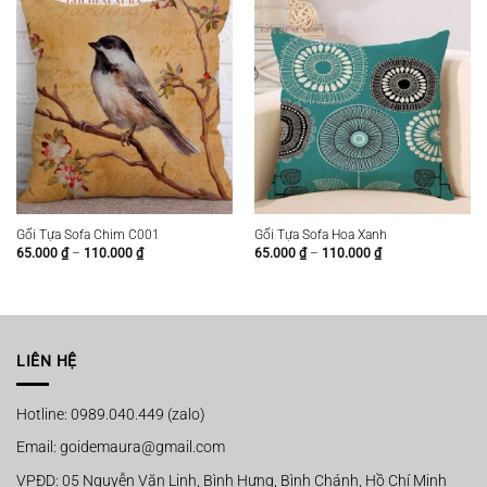
Gối Tựa Sofa Chim C001
Gối Tựa Sofa Hoa Xanh
Khoảng
Khoảng
65.000
₫
–
110.000
₫
65.000
₫
–
110.000
₫
giá:
giá:
từ
từ
65.000 ₫
65.000 ₫
đến
đến
110.000 ₫
110.000 ₫
LIÊN HỆ
Hotline: 0989.040.449 (zalo)
Email: goidemaura@gmail.com
VPĐD: 05 Nguyễn Văn Linh, Bình Hưng, Bình Chánh, Hồ Chí Minh