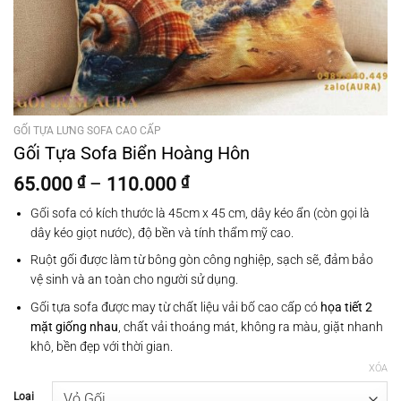
GỐI TỰA LƯNG SOFA CAO CẤP
Gối Tựa Sofa Biển Hoàng Hôn
Khoảng
65.000
₫
–
110.000
₫
giá:
Gối sofa có kích thước là 45cm x 45 cm, dây kéo ẩn (còn gọi là
từ
dây kéo giọt nước), độ bền và tính thẩm mỹ cao.
65.000 ₫
đến
Ruột gối được làm từ bông gòn công nghiệp, sạch sẽ, đảm bảo
110.000 ₫
vệ sinh và an toàn cho người sử dụng.
Gối tựa sofa được may từ chất liệu vải bố cao cấp có
họa tiết 2
mặt giống nhau
, chất vải thoáng mát, không ra màu, giặt nhanh
khô, bền đẹp với thời gian.
XÓA
Loại