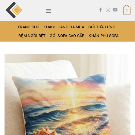
Bỏ
qua
0
nội
dung
TRANG CHỦ
KHÁCH HÀNG ĐÃ MUA
GỐI TỰA LƯNG
ĐỆM NGỒI BỆT
GỐI SOFA CAO CẤP
KHĂN PHỦ SOFA