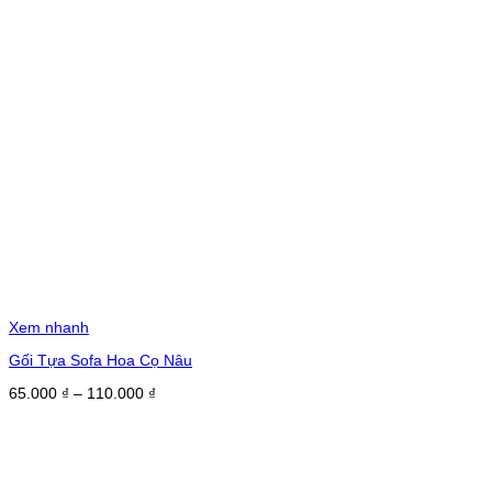
Xem nhanh
Gối Tựa Sofa Hoa Cọ Nâu
Khoảng
65.000
₫
–
110.000
₫
giá:
từ
65.000 ₫
đến
110.000 ₫