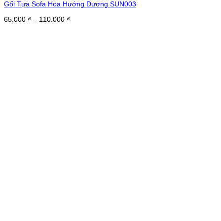
Gối Tựa Sofa Hoa Hướng Dương SUN003
Khoảng
65.000
₫
–
110.000
₫
giá:
từ
65.000 ₫
đến
110.000 ₫