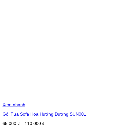
Xem nhanh
Gối Tựa Sofa Hoa Hướng Dương SUN001
Khoảng
65.000
₫
–
110.000
₫
giá:
từ
65.000 ₫