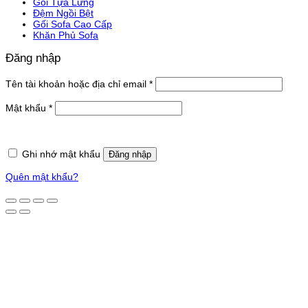
Gối Tựa Lưng
Đệm Ngồi Bệt
Gối Sofa Cao Cấp
Khăn Phủ Sofa
Đăng nhập
Bắt
Tên tài khoản hoặc địa chỉ email
*
buộc
Bắt
Mật khẩu
*
buộc
Ghi nhớ mật khẩu
Đăng nhập
Quên mật khẩu?