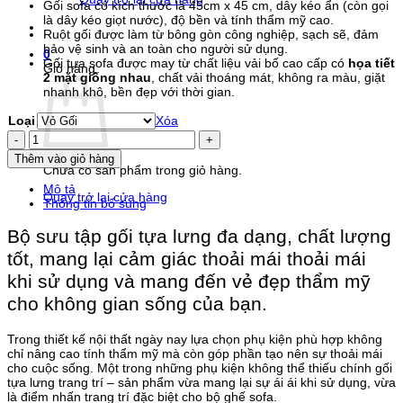
Gối sofa có kích thước là 45cm x 45 cm, dây kéo ẩn (còn gọi
từ
là dây kéo giọt nước), độ bền và tính thẩm mỹ cao.
65.000 ₫
Ruột gối được làm từ bông gòn công nghiệp, sạch sẽ, đảm
đến
bảo vệ sinh và an toàn cho người sử dụng.
110.000 ₫
0
Gối tựa sofa được may từ chất liệu vải bố cao cấp có
họa tiết
Giỏ hàng
2 mặt giống nhau
, chất vải thoáng mát, không ra màu, giặt
nhanh khô, bền đẹp với thời gian.
Loại
Xóa
Gối
Tựa
Thêm vào giỏ hàng
Sofa
Chưa có sản phẩm trong giỏ hàng.
Cây
Mô tả
Dừa
Quay trở lại cửa hàng
Thông tin bổ sung
số
lượng
Bộ sưu tập gối tựa lưng đa dạng, chất lượng
tốt, mang lại cảm giác thoải mái thoải mái
khi sử dụng và mang đến vẻ đẹp thẩm mỹ
cho không gian sống của bạn.​
Trong thiết kế nội thất ngày nay lựa chọn phụ kiện phù hợp không
chỉ nâng cao tính thẩm mỹ mà còn góp phần tạo nên sự thoải mái
cho cuộc sống. Một trong những phụ kiện không thể thiếu chính gối
tựa lưng trang trí – sản phẩm vừa mang lại sự ái ái khi sử dụng, vừa
là điểm nhấn trang trí đặc biệt cho bộ ghế sofa.​