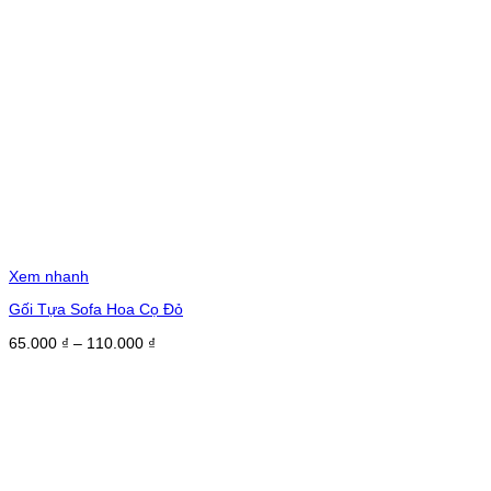
Xem nhanh
Gối Tựa Sofa Hoa Cọ Đỏ
Khoảng
65.000
₫
–
110.000
₫
giá:
từ
65.000 ₫
đến
110.000 ₫