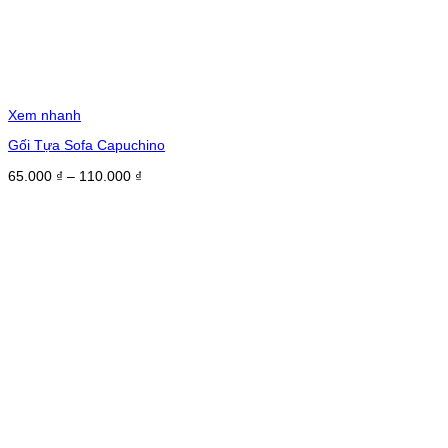
Xem nhanh
Gối Tựa Sofa Capuchino
Khoảng
65.000
₫
–
110.000
₫
giá:
từ
65.000 ₫
đến
110.000 ₫