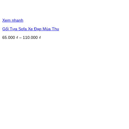
Xem nhanh
Gối Tựa Sofa Xe Đạp Mùa Thu
Khoảng
65.000
₫
–
110.000
₫
giá:
từ
65.000 ₫
đến
110.000 ₫