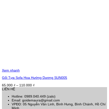
Xem nhanh
Gối Tựa Sofa Hoa Hướng Dương SUN005
Khoảng
65.000
₫
–
110.000
₫
giá:
LIÊN HỆ
từ
Hotline: 0989.040.449 (zalo)
65.000 ₫
Email: goidemaura@gmail.com
đến
VPĐD: 05 Nguyễn Văn Linh, Bình Hưng, Bình Chánh, Hồ Chí
110.000 ₫
Minh