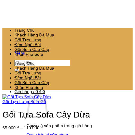
Bỏ
qua
nội
dung
Trang Chủ
Khách Hàng Đã Mua
Gối Tựa Lưng
Đệm Ngồi Bệt
Gối Sofa Cao Cấp
Menu
Khăn Phủ Sofa
Tìm
Trang Chủ
kiếm:
Khách Hàng Đã Mua
Gối Tựa Lưng
Đệm Ngồi Bệt
Gối Sofa Cao Cấp
Khăn Phủ Sofa
Giỏ hàng /
0
₫
0
Gối Tựa Lưng Sofa Gỗ
Gối Tựa Sofa Cây Dừa
Chưa có sản phẩm trong giỏ hàng.
Khoảng
65.000
₫
–
110.000
₫
giá:
Quay trở lại cửa hàng