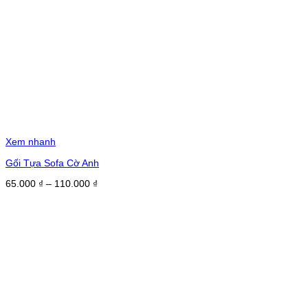
Xem nhanh
Gối Tựa Sofa Cờ Anh
Khoảng
65.000
₫
–
110.000
₫
giá:
từ
65.000 ₫
đến
110.000 ₫