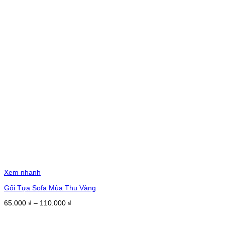
Xem nhanh
Gối Tựa Sofa Mùa Thu Vàng
Khoảng
65.000
₫
–
110.000
₫
giá:
từ