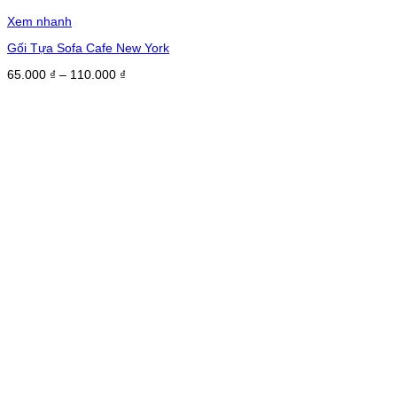
Xem nhanh
Gối Tựa Sofa Cafe New York
Khoảng
65.000
₫
–
110.000
₫
giá:
từ
65.000 ₫
đến
110.000 ₫