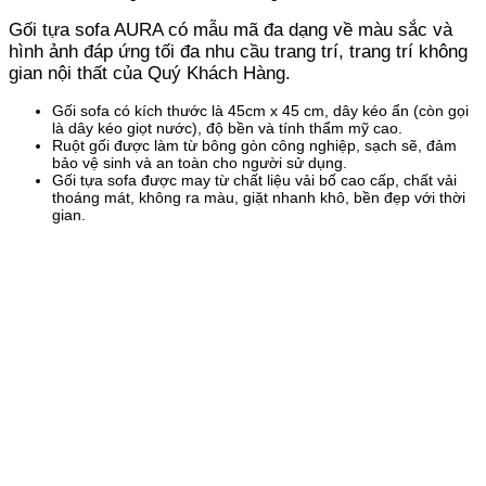
Gối tựa sofa
AURA có mẫu mã đa dạng về màu sắc và
hình ảnh đáp ứng tối đa nhu cầu trang trí, trang trí không
gian nội thất của Quý Khách Hàng.
Gối sofa có kích thước là 45cm x 45 cm, dây kéo ẩn (còn gọi
là dây kéo giọt nước), độ bền và tính thẩm mỹ cao.
Ruột gối được làm từ bông gòn công nghiệp, sạch sẽ, đảm
bảo vệ sinh và an toàn cho người sử dụng.
Gối tựa sofa được may từ chất liệu vải bố cao cấp, chất vải
thoáng mát, không ra màu, giặt nhanh khô, bền đẹp với thời
gian.