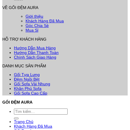
VỀ GỐI ĐỆM AURA
Giới thiệu
Khách Hàng Đã Mua
Góc Chia Sẻ
Mua Sỉ
HỖ TRỢ KHÁCH HÀNG
Hướng Dẫn Mua Hàng
Hướng Dẫn Thanh Toán
Chính Sách Giao Hàng
DANH MỤC SẢN PHẨM
Gối Tựa Lưng
Đệm Ngồi Bệt
Gối Sofa Vải Nhung
Khăn Phủ Sofa
Gối Sofa Cao Cấp
GỐI ĐỆM AURA
Tìm
kiếm:
Trang Chủ
Khách Hàng Đã Mua