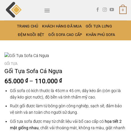
Bỏ
qua
0
nội
dung
TRANG CHỦ
KHÁCH HÀNG ĐÃ MUA
GỐI TỰA LƯNG
ĐỆM NGỒI BỆT
GỐI SOFA CAO CẤP
KHĂN PHỦ SOFA
GỐI TỰA
Gối Tựa Sofa Cá Ngựa
Khoảng
65.000
₫
–
110.000
₫
giá:
Gối sofa có kích thước là 45cm x 45 cm, dây kéo ẩn (còn gọi là
từ
dây kéo giọt nước), độ bền và tính thẩm mỹ cao.
65.000 ₫
đến
Ruột gối được làm từ bông gòn công nghiệp, sạch sẽ, đảm bảo
110.000 ₫
vệ sinh và an toàn cho người sử dụng.
Gối tựa sofa được may từ chất liệu vải bố cao cấp có
họa tiết 2
mặt giống nhau
, chất vải thoáng mát, không ra màu, giặt nhanh