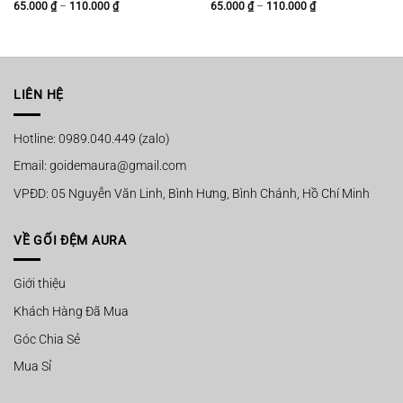
Khoảng
Khoảng
65.000
₫
–
110.000
₫
65.000
₫
–
110.000
₫
giá:
giá:
từ
từ
65.000 ₫
65.000 ₫
đến
đến
110.000 ₫
110.000 ₫
LIÊN HỆ
Hotline: 0989.040.449 (zalo)
Email: goidemaura@gmail.com
VPĐD: 05 Nguyễn Văn Linh, Bình Hưng, Bình Chánh, Hồ Chí Minh
VỀ GỐI ĐỆM AURA
Giới thiệu
Khách Hàng Đã Mua
Góc Chia Sẻ
Mua Sỉ