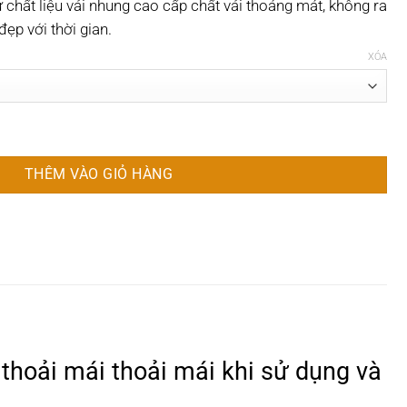
chất liệu vải nhung cao cấp chất vải thoáng mát, không ra
đẹp với thời gian.
XÓA
45x45cm số lượng
THÊM VÀO GIỎ HÀNG
 thoải mái thoải mái khi sử dụng và