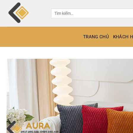
Bỏ
qua
Tìm
kiếm:
nội
dung
TRANG CHỦ
KHÁCH H