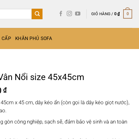
GIỎ HÀNG /
0
₫
0
O CẤP
KHĂN PHỦ SOFA
Vân Nổi size 45x45cm
Khoảng
0
₫
giá:
 45cm x 45 cm, dây kéo ẩn (còn gọi là dây kéo giọt nước),
từ
ao.
70.000 ₫
đến
g gòn công nghiệp, sạch sẽ, đảm bảo vệ sinh và an toàn
110.000 ₫