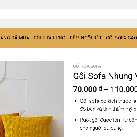
ÀNG ĐÃ MUA
GỐI TỰA LƯNG
ĐỆM NGỒI BỆT
GỐI SOFA CA
GỐI TỰA SOFA
Gối Sofa Nhung 
70.000
–
110.00
₫
Gối sofa có kích thước là
độ bền và tính thẩm mỹ c
Ruột gối được làm từ bôn
cho người sử dụng.