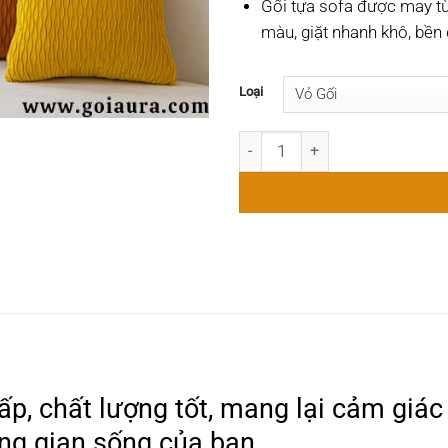
Gối tựa sofa được may từ 
màu, giặt nhanh khô, bền 
Loại
Gối Sofa Nhung Vân Nổi size 
ấp, chất lượng tốt, mang lại cảm giác
g gian sống của bạn.​