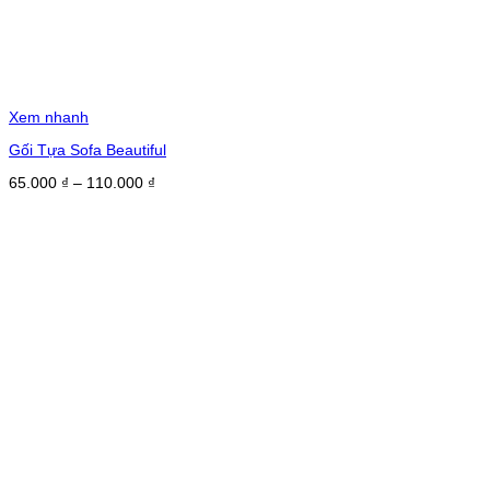
Xem nhanh
Gối Tựa Sofa Beautiful
Khoảng
65.000
₫
–
110.000
₫
giá:
từ
65.000 ₫
đến
110.000 ₫