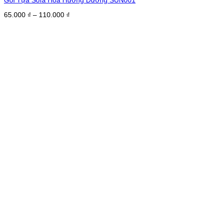
Gối Tựa Sofa Hoa Hướng Dương SUN001
Khoảng
65.000
₫
–
110.000
₫
giá:
từ
65.000 ₫
đến
110.000 ₫