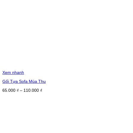
Xem nhanh
Gối Tựa Sofa Mùa Thu
Khoảng
65.000
₫
–
110.000
₫
giá:
từ
65.000 ₫
đến
110.000 ₫