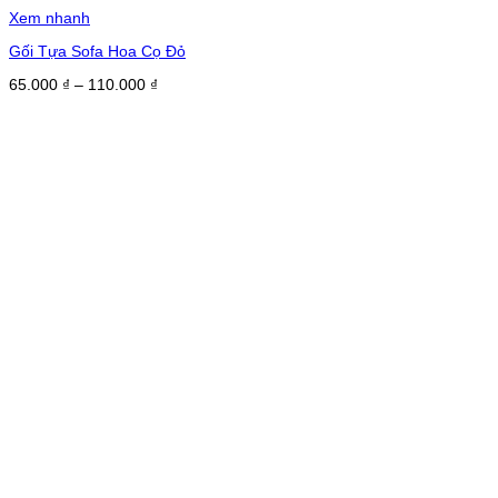
Xem nhanh
Gối Tựa Sofa Hoa Cọ Đỏ
Khoảng
65.000
₫
–
110.000
₫
giá:
từ
65.000 ₫
đến
110.000 ₫