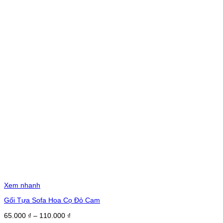
Xem nhanh
Gối Tựa Sofa Hoa Cọ Đỏ Cam
Khoảng
65.000
₫
–
110.000
₫
giá: