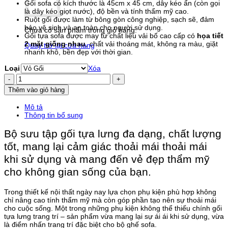
Gối sofa có kích thước là 45cm x 45 cm, dây kéo ẩn (còn gọi
từ
là dây kéo giọt nước), độ bền và tính thẩm mỹ cao.
65.000 ₫
Ruột gối được làm từ bông gòn công nghiệp, sạch sẽ, đảm
đến
bảo vệ sinh và an toàn cho người sử dụng.
110.000 ₫
Chưa có sản phẩm trong giỏ hàng.
Gối tựa sofa được may từ chất liệu vải bố cao cấp có
họa tiết
2 mặt giống nhau
, chất vải thoáng mát, không ra màu, giặt
Quay trở lại cửa hàng
nhanh khô, bền đẹp với thời gian.
Loại
Xóa
Gối
Tựa
Thêm vào giỏ hàng
Sofa
Mèo
Mô tả
Chi
Thông tin bổ sung
C003
số
Bộ sưu tập gối tựa lưng đa dạng, chất lượng
lượng
tốt, mang lại cảm giác thoải mái thoải mái
khi sử dụng và mang đến vẻ đẹp thẩm mỹ
cho không gian sống của bạn.​
Trong thiết kế nội thất ngày nay lựa chọn phụ kiện phù hợp không
chỉ nâng cao tính thẩm mỹ mà còn góp phần tạo nên sự thoải mái
cho cuộc sống. Một trong những phụ kiện không thể thiếu chính gối
tựa lưng trang trí – sản phẩm vừa mang lại sự ái ái khi sử dụng, vừa
là điểm nhấn trang trí đặc biệt cho bộ ghế sofa.​