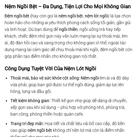
Nệm Ngồi Bệt – Đa Dụng, Tiện Lợi Cho Mọi Không Gian
Đệm ngồi bệt
(hay còn gọi là
nệm ngồi bệt
,
nệm lót ngồi
) là lựa chọn
hoàn hảo cho những ai yêu thích phong cách sống tối giản, gần gũi
và linh hoạt. Dù bạn dùng để
ngồi thiền
, ngồi uống trà hay tiếp
khách, chiếc đệm nhỏ gọn này vẫn luôn mang lại sự thoải mái, êm
ái, độ đàn hồi cao và sang trọng cho không gian.Vì thế, ngoài tác
dụng mang lại cảm giác dễ chịu thoải mái khi ngồi, đệm ngồi bệt còn
góp phần tạo điểm nhấn cho không gian nội thất.
Công Dụng Tuyệt Vời Của Nệm Lót Ngồi
Thoải mái, bảo vệ sức khỏe cột sống: Nệm ngồi
êm ái và độ dày
vừa phải, giúp bạn giữ được tư thế ngồi đúng, giảm áp lực lên
hông, lưng và đầu gối.
Tiết kiệm không gian:
Thiết kế gọn nhẹ giúp dễ dàng di chuyển,
xếp gọn sau khi sử dụng – phù hợp với phòng nhỏ, phòng trà,
ban công, phòng thiền hoặc quán cafe.
Trang trí đẹp mắt:
Họa tiết và chất liệu vải bố cao cấp, độ bền
cao giúp
nệm ngồi bệt
không chỉ tiện lợi mà còn là điểm nhấn