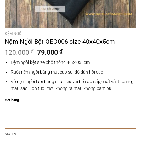
ĐỆM NGỒI
Nệm Ngồi Bệt GEO006 size 40x40x5cm
Giá
Giá
120.000
₫
79.000
₫
gốc
hiện
Đệm ngồi bệt size phổ thông 40x40x5cm
là:
tại
120.000 ₫.
là:
Ruột nệm ngồi bằng mút cao su, độ đàn hồi cao
79.000 ₫.
Vỏ nệm ngồi làm bằng chất liệu vải bố cao cấp,chất vải thoáng,
màu sắc luôn tươi mới, không ra màu không bám bụi.
Hết hàng
MÔ TẢ