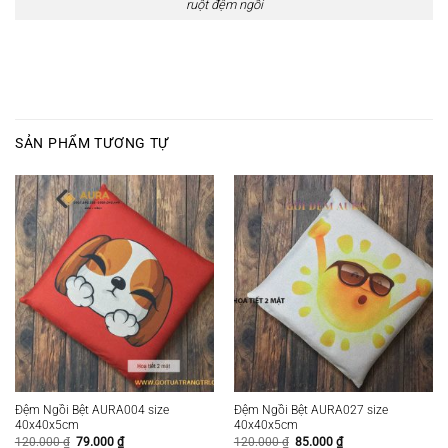
ruột đệm ngồi
SẢN PHẨM TƯƠNG TỰ
Đệm Ngồi Bệt AURA004 size
Đệm Ngồi Bệt AURA027 size
40x40x5cm
40x40x5cm
Giá
Giá
Giá
Giá
120.000
₫
79.000
₫
120.000
₫
85.000
₫