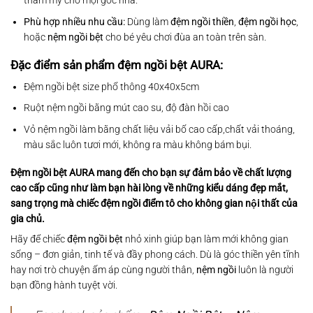
thẩm mỹ cho mọi góc nhà.
Phù hợp nhiều nhu cầu:
Dùng làm
đệm ngồi thiền
,
đệm ngồi học
,
hoặc
nệm ngồi bệt
cho bé yêu chơi đùa an toàn trên sàn.
Đặc điểm sản phẩm đệm ngồi bệt AURA:
Đệm ngồi bệt size phổ thông 40x40x5cm
Ruột nệm ngồi bằng mút cao su, độ đàn hồi cao
Vỏ nệm ngồi làm bằng chất liệu vải bố cao cấp,chất vải thoáng,
màu sắc luôn tươi mới, không ra màu không bám bụi.
Đệm ngồi bệt AURA mang đến cho bạn sự đảm bảo về chất lượng
cao cấp cũng như làm bạn hài lòng về những kiểu dáng đẹp mắt,
sang trọng mà chiếc đệm ngồi điểm tô cho không gian nội thất của
gia chủ.
Hãy để chiếc
đệm ngồi bệt
nhỏ xinh giúp bạn làm mới không gian
sống – đơn giản, tinh tế và đầy phong cách. Dù là góc thiền yên tĩnh
hay nơi trò chuyện ấm áp cùng người thân,
nệm ngồi
luôn là người
bạn đồng hành tuyệt vời.