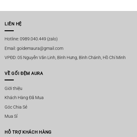
gốc
hiện
gốc
hiện
là:
tại
là:
tại
120.000 ₫.
là:
120.000 ₫.
là:
79.000 ₫.
85.000 ₫.
LIÊN HỆ
Hotline: 0989.040.449 (zalo)
Email: goidemaura@gmail.com
VPĐD: 05 Nguyễn Văn Linh, Bình Hưng, Bình Chánh, Hồ Chí Minh
VỀ GỐI ĐỆM AURA
Giới thiệu
Khách Hàng Đã Mua
Góc Chia Sẻ
Mua Sỉ
HỖ TRỢ KHÁCH HÀNG