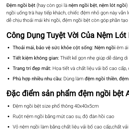
Đệm ngồi bệt
(hay còn gọi là
nệm ngồi bệt
,
nệm lót ngồi
)
ngồi uống trà hay tiếp khách, chiếc đệm nhỏ gọn này vẫn l
dễ chịu thoải mái khi ngồi, đệm ngồi bệt còn góp phần tạo
Công Dụng Tuyệt Vời Của Nệm Lót 
Thoải mái, bảo vệ sức khỏe cột sống: Nệm ngồi
êm ái
Tiết kiệm không gian:
Thiết kế gọn nhẹ giúp dễ dàng di
Trang trí đẹp mắt:
Họa tiết và chất liệu vải bố cao cấp
Phù hợp nhiều nhu cầu:
Dùng làm
đệm ngồi thiền
,
đệm 
Đặc điểm sản phẩm đệm ngồi bệt 
Đệm ngồi bệt size phổ thông 40x40x5cm
Ruột nệm ngồi bằng mút cao su, độ đàn hồi cao
Vỏ nệm ngồi làm bằng chất liệu vải bố cao cấp,chất vải 