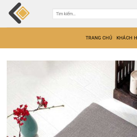
Bỏ
qua
Tìm
kiếm:
nội
dung
TRANG CHỦ
KHÁCH H