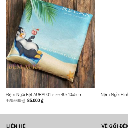
Đệm Ngồi Bệt AURA001 size 40x40x5cm
Nệm Ngồi Hìn
Giá
Giá
120.000
₫
85.000
₫
gốc
hiện
là:
tại
120.000 ₫.
là:
85.000 ₫.
LIÊN HỆ
VỀ GỐI ĐỆ