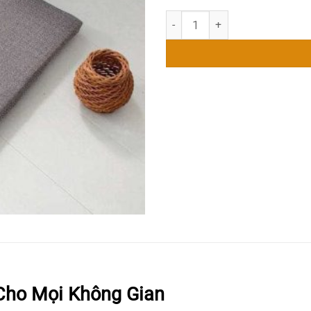
Nệm Ngồi Bệt Màu Xám size 4
 Cho Mọi Không Gian