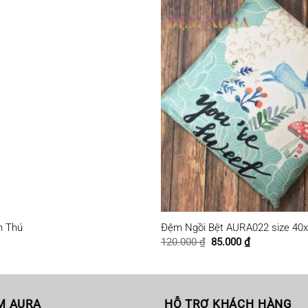
h Thú
Đệm Ngồi Bệt AURA022 size 40
Giá
Giá
120.000
₫
85.000
₫
gốc
hiện
là:
tại
120.000 ₫.
là:
85.000 ₫.
M AURA
HỖ TRỢ KHÁCH HÀNG