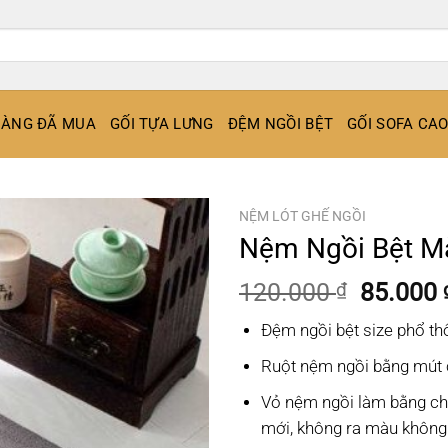
ÀNG ĐÃ MUA
GỐI TỰA LƯNG
ĐỆM NGỒI BỆT
GỐI SOFA CA
NỆM LÓT GHẾ NGỒI
Nệm Ngồi Bệt M
Giá
120.000
85.000
₫
gốc
Đệm ngồi bệt size phổ t
là:
120.000
Ruột nệm ngồi bằng mút 
Vỏ nệm ngồi làm bằng chất
mới, không ra màu không 