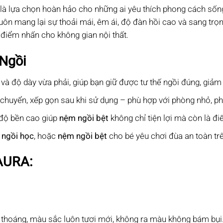
 là lựa chọn hoàn hảo cho những ai yêu thích phong cách sống 
uôn mang lại sự thoải mái, êm ái, độ đàn hồi cao và sang trọ
 điểm nhấn cho không gian nội thất.
Ngồi
 và độ dày vừa phải, giúp bạn giữ được tư thế ngồi đúng, giảm 
 chuyển, xếp gọn sau khi sử dụng – phù hợp với phòng nhỏ, ph
, độ bền cao giúp
nệm ngồi bệt
không chỉ tiện lợi mà còn là 
ngồi học
, hoặc
nệm ngồi bệt
cho bé yêu chơi đùa an toàn tr
AURA:
thoáng, màu sắc luôn tươi mới, không ra màu không bám bụi