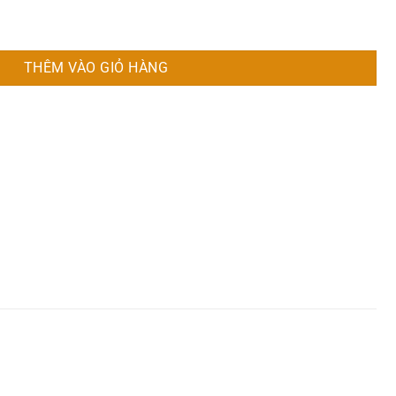
0x40x5cm số lượng
THÊM VÀO GIỎ HÀNG