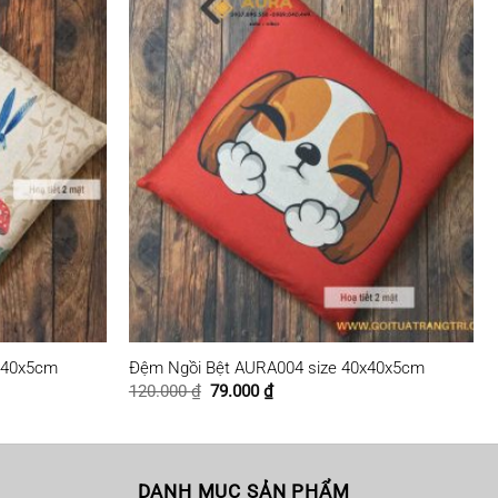
x40x5cm
Đệm Ngồi Bệt AURA004 size 40x40x5cm
Giá
Giá
120.000
₫
79.000
₫
gốc
hiện
là:
tại
120.000 ₫.
là:
79.000 ₫.
DANH MỤC SẢN PHẨM