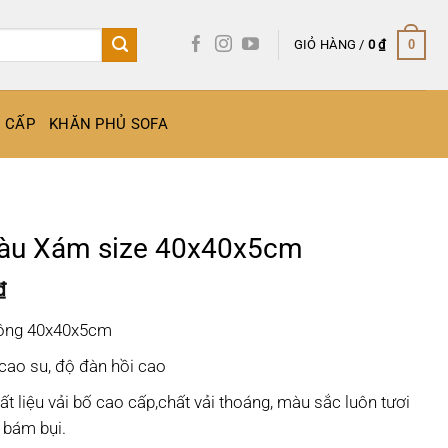
GIỎ HÀNG /
0
₫
0
O CẤP
KHĂN PHỦ SOFA
àu Xám size 40x40x5cm
Giá
₫
hiện
hông 40x40x5cm
tại
 ₫.
là:
cao su, độ đàn hồi cao
85.000 ₫.
 liệu vải bố cao cấp,chất vải thoáng, màu sắc luôn tươi
bám bụi.