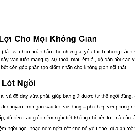
 Lợi Cho Mọi Không Gian
i
) là lựa chọn hoàn hảo cho những ai yêu thích phong cách s
 này vẫn luôn mang lại sự thoải mái, êm ái, độ đàn hồi cao 
 bệt còn góp phần tạo điểm nhấn cho không gian nội thất.
 Lót Ngồi
ái và độ dày vừa phải, giúp bạn giữ được tư thế ngồi đúng, 
 di chuyển, xếp gọn sau khi sử dụng – phù hợp với phòng nh
cấp, độ bền cao giúp
nệm ngồi bệt
không chỉ tiện lợi mà còn 
ệm ngồi học
, hoặc
nệm ngồi bệt
cho bé yêu chơi đùa an toàn