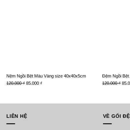
Nệm Ngồi Bệt Màu Vàng size 40x40x5cm
Đệm Ngồi Bệt
Giá
Giá
Giá
120.000
₫
85.000
₫
120.000
₫
85.
gốc
hiện
gốc
là:
tại
là:
120.000 ₫.
là:
120.
85.000 ₫.
LIÊN HỆ
VỀ GỐI Đ