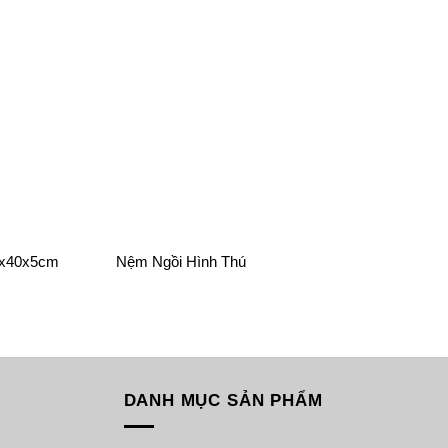
0x40x5cm
Nệm Ngồi Hình Thú
DANH MỤC SẢN PHẨM