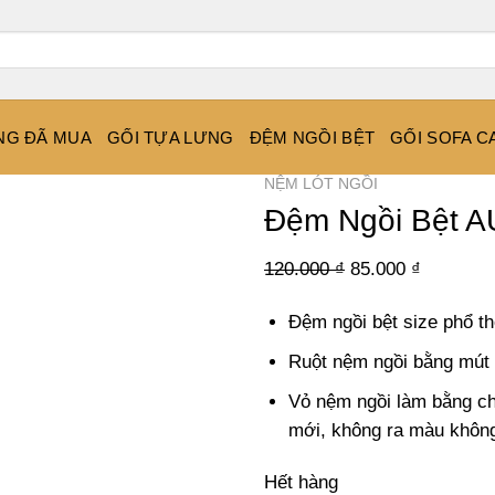
NG ĐÃ MUA
GỐI TỰA LƯNG
ĐỆM NGỒI BỆT
GỐI SOFA C
NỆM LÓT NGỒI
Đệm Ngồi Bệt A
Giá
Giá
120.000
₫
85.000
₫
gốc
hiện
Đệm ngồi bệt size phổ 
là:
tại
120.000 ₫.
là:
Ruột nệm ngồi bằng mút 
85.000 ₫
Vỏ nệm ngồi làm bằng chất
mới, không ra màu không 
Hết hàng