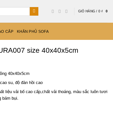
GIỎ HÀNG /
0
₫
0
AO CẤP
KHĂN PHỦ SOFA
URA007 size 40x40x5cm
thông 40x40x5cm
cao su, độ đàn hồi cao
.
 liệu vải bố cao cấp,chất vải thoáng, màu sắc luôn tươi
bám bụi.