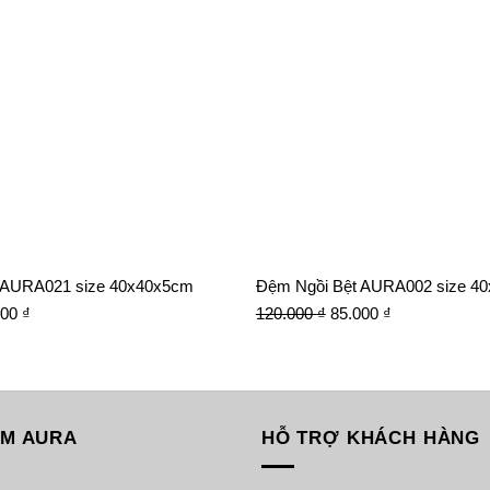
 AURA021 size 40x40x5cm
Đệm Ngồi Bệt AURA002 size 4
Giá
Giá
Giá
000
₫
120.000
₫
85.000
₫
hiện
gốc
hiện
tại
là:
tại
000 ₫.
là:
120.000 ₫.
là:
85.000 ₫.
85.000 ₫.
ỆM AURA
HỖ TRỢ KHÁCH HÀNG