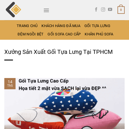
Bỏ
qua
0
nội
dung
TRANG CHỦ
KHÁCH HÀNG ĐÃ MUA
GỐI TỰA LƯNG
ĐỆM NGỒI BỆT
GỐI SOFA CAO CẤP
KHĂN PHỦ SOFA
Xưởng Sản Xuất Gối Tựa Lưng Tại TPHCM
14
Th5