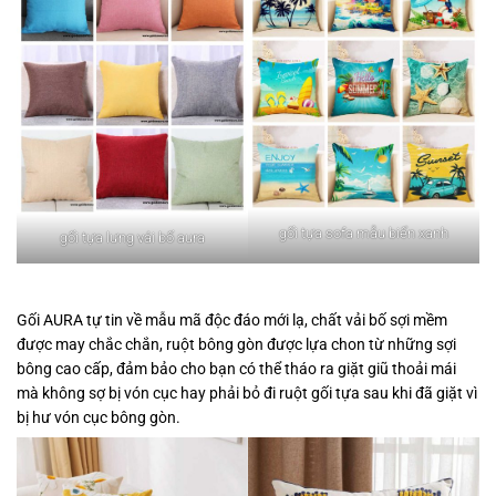
gối tựa sofa mẫu biển xanh
gối tựa lưng vải bố aura
Gối AURA tự tin về mẫu mã độc đáo mới lạ, chất vải bố sợi mềm
được may chắc chắn, ruột bông gòn được lựa chon từ những sợi
bông cao cấp, đảm bảo cho bạn có thể tháo ra giặt giũ thoải mái
mà không sợ bị vón cục hay phải bỏ đi ruột gối tựa sau khi đã giặt vì
bị hư vón cục bông gòn.