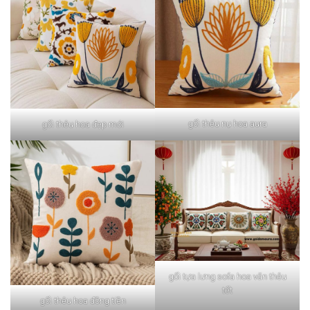
gối thêu nụ hoa aura
gối thêu hoa đẹp mới
gối tựa lưng sofa hoa văn thêu
tết
gối thêu hoa đồng tiền