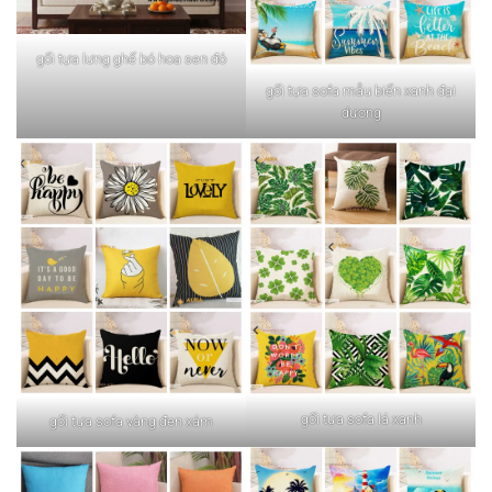
gối tựa lưng ghế bó hoa sen đỏ
gối tựa sofa mẫu biển xanh đại
dương
gối tựa sofa lá xanh
gối tựa sofa vàng đen xám