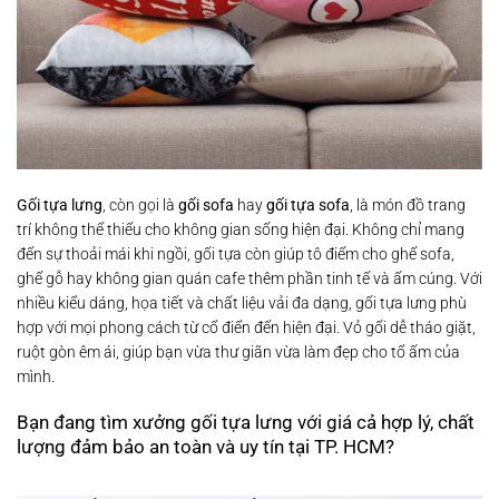
Gối tựa lưng
, còn gọi là
gối sofa
hay
gối tựa sofa
, là món đồ trang
trí không thể thiếu cho không gian sống hiện đại. Không chỉ mang
đến sự thoải mái khi ngồi, gối tựa còn giúp tô điểm cho ghế sofa,
ghế gỗ hay không gian quán cafe thêm phần tinh tế và ấm cúng. Với
nhiều kiểu dáng, họa tiết và chất liệu vải đa dạng, gối tựa lưng phù
hợp với mọi phong cách từ cổ điển đến hiện đại. Vỏ gối dễ tháo giặt,
ruột gòn êm ái, giúp bạn vừa thư giãn vừa làm đẹp cho tổ ấm của
mình.
Bạn đang tìm xưởng gối tựa lưng với giá cả hợp lý, chất
lượng đảm bảo an toàn và uy tín tại TP. HCM?