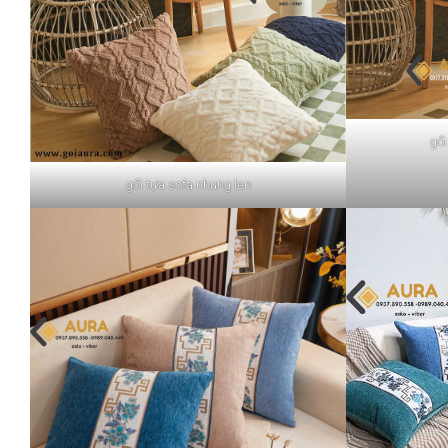
gối
gối tựa sofa nhung len