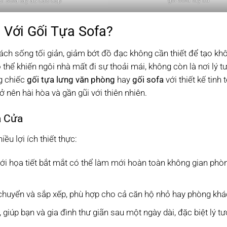
ối sofa tây âu cao cấp
n Với Gối Tựa Sofa?
ch sống tối giản, giảm bớt đồ đạc không cần thiết để tạo kh
ó thể khiến ngôi nhà mất đi sự thoải mái, không còn là nơi lý 
g chiếc
gối tựa lưng văn phòng
hay
gối sofa
với thiết kế tinh
 nên hài hòa và gần gũi với thiên nhiên.
à Cửa
ều lợi ích thiết thực:
ới họa tiết bắt mắt có thể làm mới hoàn toàn không gian phò
chuyển và sắp xếp, phù hợp cho cả căn hộ nhỏ hay phòng khác
, giúp bạn và gia đình thư giãn sau một ngày dài, đặc biệt lý t