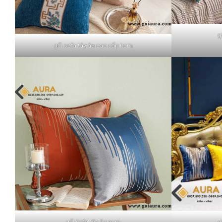
g
gối sofa tây âu cao cấp hcm
gối sofa tây âu aura