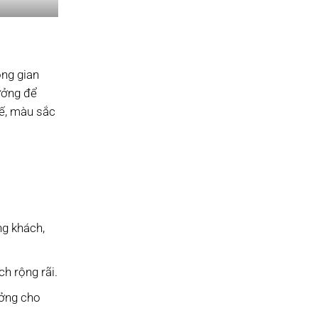
ông gian
tưởng để
 tế, màu sắc
ng khách,
h rộng rãi.
ưởng cho