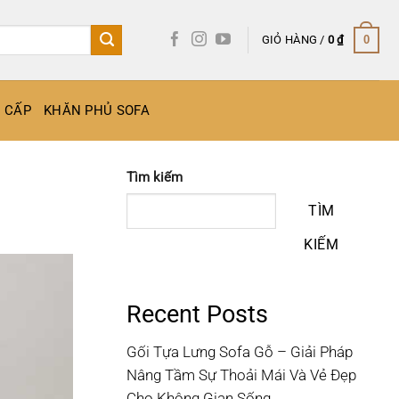
GIỎ HÀNG /
0
₫
0
O CẤP
KHĂN PHỦ SOFA
Tìm kiếm
TÌM
KIẾM
Recent Posts
Gối Tựa Lưng Sofa Gỗ – Giải Pháp
Nâng Tầm Sự Thoải Mái Và Vẻ Đẹp
Cho Không Gian Sống