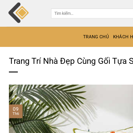
Bỏ
qua
Tìm
kiếm:
nội
dung
TRANG CHỦ
KHÁCH H
Trang Trí Nhà Đẹp Cùng Gối Tựa 
09
Th6