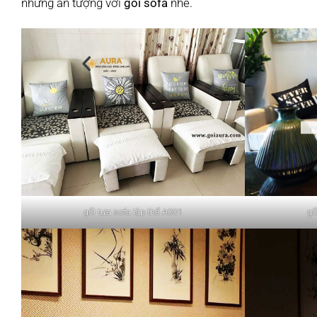
nhưng ấn tượng với
gối sofa
nhé.
gối tựa sofa lập thể A001
gố