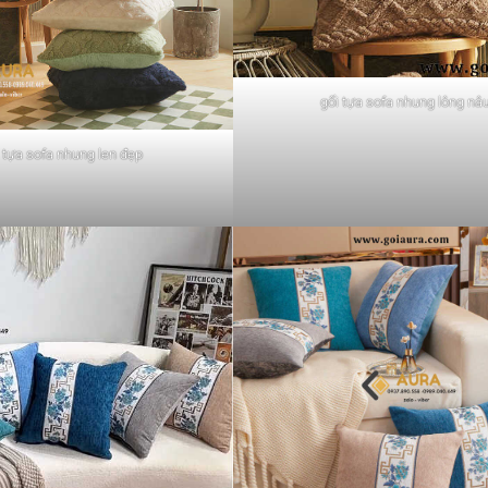
gối tựa sofa nhung lông nâ
 tựa sofa nhung len đẹp