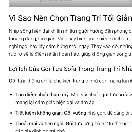
g
Vì Sao Nên Chọn Trang Trí Tối Giả
Nhịp sống hiện đại khiến nhiều người hướng đến phong cá
thoáng đãng, thư giãn. Việc bày biện quá nhiều nội thất c
nghỉ ngơi hay lấy cảm hứng mỗi ngày. Thay vào đó, nhữn
rực rỡ sẽ là điểm nhấn hoàn hảo, giúp không gian sống trở
Lợi Ích Của Gối Tựa Sofa Trong Trang Trí Nh
Gối tựa
không chỉ là phụ kiện trang trí mà còn mang lại nhi
Tạo điểm nhấn thẩm mỹ:
Một vài chiếc
gối tựa sofa
v
mang lại cảm giác hiện đại và ấm áp.
Tiết kiệm không gian:
Gối vuông
nhỏ gọn, dễ dàng di 
Thoải mái và tiện nghi:
Gối tựa lưng
hỗ trợ tư thế ngồi
các gia đình có trẻ nhỏ.