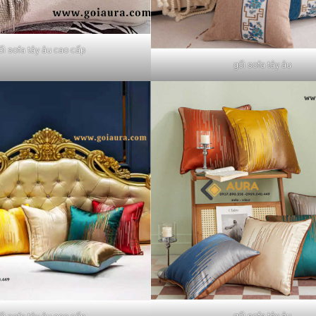
ối sofa tây âu cao cấp
gối sofa tây âu
gối sofa tây âu