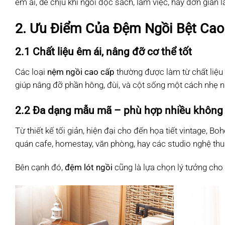
êm ái, dễ chịu khi ngồi đọc sách, làm việc, hay đơn giản l
2. Ưu Điểm Của Đệm Ngồi Bệt Cao
2.1 Chất liệu êm ái, nâng đỡ cơ thể tốt
Các loại
nệm ngồi cao cấp
thường được làm từ chất liệu v
giúp nâng đỡ phần hông, đùi, và cột sống một cách nhẹ nh
2.2 Đa dạng mẫu mã – phù hợp nhiều không
Từ thiết kế tối giản, hiện đại cho đến họa tiết vintage, B
quán cafe, homestay, văn phòng, hay các studio nghệ thu
Bên cạnh đó,
đệm lót ngồi
cũng là lựa chọn lý tưởng cho