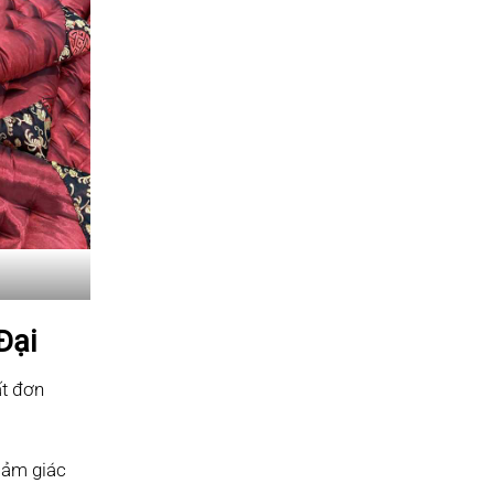
Đại
ất đơn
cảm giác