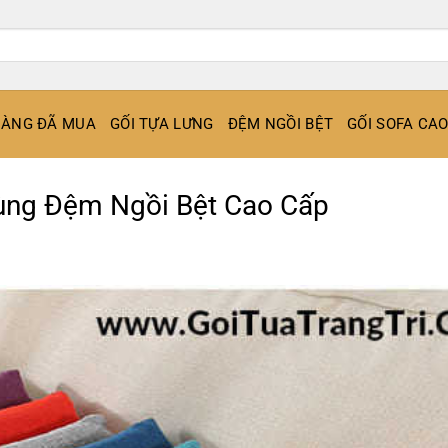
ÀNG ĐÃ MUA
GỐI TỰA LƯNG
ĐỆM NGỒI BỆT
GỐI SOFA CA
ùng Đệm Ngồi Bệt Cao Cấp