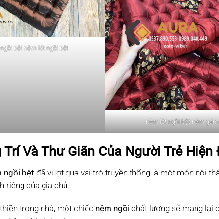
ngồi bệt nệm lót ngồi bệt
nệm lót ngồi bệt nệm gấm
 Trí Và Thư Giãn Của Người Trẻ Hiện 
 ngồi bệt
đã vượt qua vai trò truyền thống là một món nội th
nh riêng của gia chủ.
thiền trong nhà, một chiếc
nệm ngồi
chất lượng sẽ mang lại 