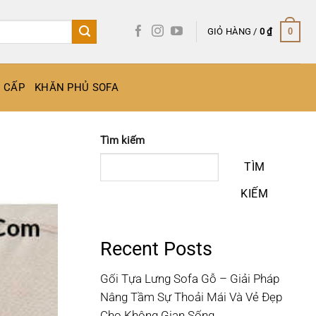
GIỎ HÀNG /
0
₫
0
O CẤP
KHĂN PHỦ SOFA
Tìm kiếm
TÌM
KIẾM
Recent Posts
Gối Tựa Lưng Sofa Gỗ – Giải Pháp
Nâng Tầm Sự Thoải Mái Và Vẻ Đẹp
Cho Không Gian Sống