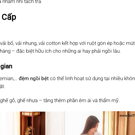
à nhâm nhi tách trà.
 Cấp
ải bố, vải nhung, vải cotton kết hợp với ruột gòn ép hoặc mút
àng – đặc biệt hữu ích cho những ai hay phải ngồi lâu.
 gian
ohemian,…
đệm ngồi bệt
có thể linh hoạt sử dụng tại nhiều khôn
ật.
 ghế gỗ, ghế nhựa – tăng thêm phần êm ái và thẩm mỹ.