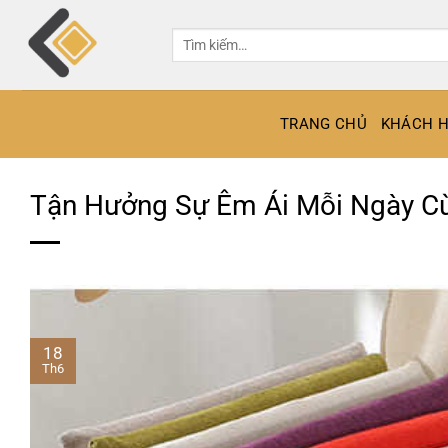
Bỏ
qua
Tìm
kiếm:
nội
dung
TRANG CHỦ
KHÁCH H
Tận Hưởng Sự Êm Ái Mỗi Ngày C
18
Th6