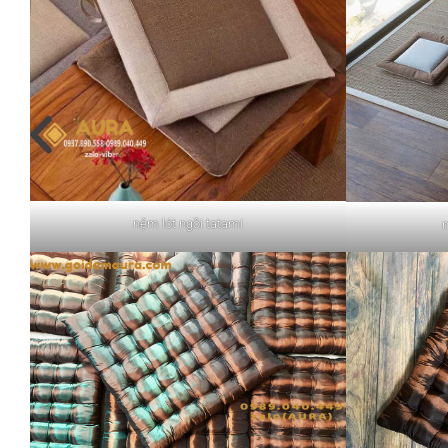
nệm lót ngồi tatami
n