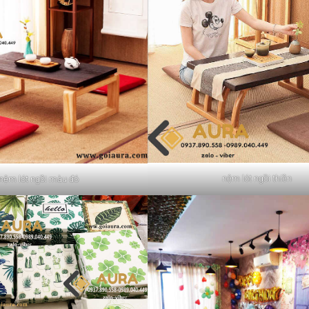
nệm lót ngồi thiền
nệm lót ngồi màu đỏ