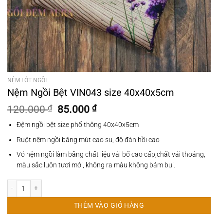
NỆM LÓT NGỒI
Nệm Ngồi Bệt VIN043 size 40x40x5cm
Giá
Giá
120.000
₫
85.000
₫
gốc
hiện
Đệm ngồi bệt size phổ thông 40x40x5cm
là:
tại
120.000 ₫.
là:
Ruột nệm ngồi bằng mút cao su, độ đàn hồi cao
85.000 ₫.
Vỏ nệm ngồi làm bằng chất liệu vải bố cao cấp,chất vải thoáng,
màu sắc luôn tươi mới, không ra màu không bám bụi.
Nệm Ngồi Bệt VIN043 size 40x40x5cm số lượng
THÊM VÀO GIỎ HÀNG