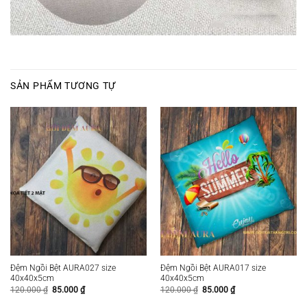
SẢN PHẨM TƯƠNG TỰ
Đệm Ngồi Bệt AURA027 size
Đệm Ngồi Bệt AURA017 size
40x40x5cm
40x40x5cm
Giá
Giá
Giá
Giá
120.000
₫
85.000
₫
120.000
₫
85.000
₫
gốc
hiện
gốc
hiện
là:
tại
là:
tại