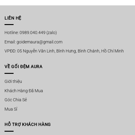
120.000 ₫.
là:
120.000 ₫.
là:
85.000 ₫.
85.000 ₫.
LIÊN HỆ
Hotline: 0989.040.449 (zalo)
Email: goidemaura@gmail.com
VPĐD: 05 Nguyễn Văn Linh, Bình Hưng, Bình Chánh, Hồ Chí Minh
VỀ GỐI ĐỆM AURA
Giới thiệu
Khách Hàng Đã Mua
Góc Chia Sẻ
Mua Sỉ
HỖ TRỢ KHÁCH HÀNG