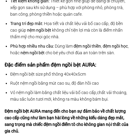
Tiết kiệm không gian:
Thiết kế gọn nhẹ giúp dễ dàng di chuyển,
xếp gọn sau khi sử dụng – phù hợp với phòng nhỏ, phòng trà,
ban công, phòng thiền hoặc quán cafe.
Trang trí đẹp mắt:
Họa tiết và chất liệu vải bố cao cấp, độ bền
cao giúp
nệm ngồi bệt
không chỉ tiện lợi mà còn là điểm nhấn
thẩm mỹ cho mọi góc nhà.
Phù hợp nhiều nhu cầu:
Dùng làm
đệm ngồi thiền
,
đệm ngồi học
,
hoặc
nệm ngồi bệt
cho bé yêu chơi đùa an toàn trên sàn.
Đặc điểm sản phẩm đệm ngồi bệt AURA:
Đệm ngồi bệt size phổ thông 40x40x5cm
Ruột nệm ngồi bằng mút cao su, độ đàn hồi cao
Vỏ nệm ngồi làm bằng chất liệu vải bố cao cấp,chất vải thoáng,
màu sắc luôn tươi mới, không ra màu không bám bụi.
Đệm ngồi bệt AURA mang đến cho bạn sự đảm bảo về chất lượng
cao cấp cũng như làm bạn hài lòng về những kiểu dáng đẹp mắt,
sang trọng mà chiếc đệm ngồi điểm tô cho không gian nội thất của
gia chủ.