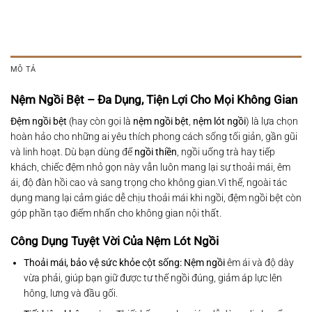
MÔ TẢ
Nệm Ngồi Bệt – Đa Dụng, Tiện Lợi Cho Mọi Không Gian
Đệm ngồi bệt
(hay còn gọi là
nệm ngồi bệt
,
nệm lót ngồi
) là lựa chọn
hoàn hảo cho những ai yêu thích phong cách sống tối giản, gần gũi
và linh hoạt. Dù bạn dùng để
ngồi thiền
, ngồi uống trà hay tiếp
khách, chiếc đệm nhỏ gọn này vẫn luôn mang lại sự thoải mái, êm
ái, độ đàn hồi cao và sang trọng cho không gian.Vì thế, ngoài tác
dụng mang lại cảm giác dễ chịu thoải mái khi ngồi, đệm ngồi bệt còn
góp phần tạo điểm nhấn cho không gian nội thất.
Công Dụng Tuyệt Vời Của Nệm Lót Ngồi
Thoải mái, bảo vệ sức khỏe cột sống: Nệm ngồi
êm ái và độ dày
vừa phải, giúp bạn giữ được tư thế ngồi đúng, giảm áp lực lên
hông, lưng và đầu gối.