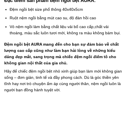
Đặc điểm sản phẩm đệm ngồi bệt AURA:
Đệm ngồi bệt size phổ thông 40x40x5cm
Ruột nệm ngồi bằng mút cao su, độ đàn hồi cao
Vỏ nệm ngồi làm bằng chất liệu vải bố cao cấp,chất vải
thoáng, màu sắc luôn tươi mới, không ra màu không bám bụi.
Đệm ngồi bệt AURA mang đến cho bạn sự đảm bảo về chất
lượng cao cấp cũng như làm bạn hài lòng về những kiểu
dáng đẹp mắt, sang trọng mà chiếc đệm ngồi điểm tô cho
không gian nội thất của gia chủ.
Hãy để chiếc
đệm ngồi bệt
nhỏ xinh giúp bạn làm mới không gian
sống – đơn giản, tinh tế và đầy phong cách. Dù là góc thiền yên
tĩnh hay nơi trò chuyện ấm áp cùng người thân,
nệm ngồi
luôn là
người bạn đồng hành tuyệt vời.