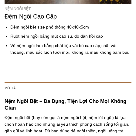
NỆM NGỒI BỆT
Đệm Ngồi Cao Cấp
Đệm ngồi bệt size phổ thông 40x40x5cm
Ruột nệm ngồi bằng mút cao su, độ đàn hồi cao
Vỏ nệm ngồi làm bằng chất liệu vải bố cao cấp,chất vải
thoáng, màu sắc luôn tươi mới, không ra màu không bám bụi.
MÔ TẢ
Nệm Ngồi Bệt – Đa Dụng, Tiện Lợi Cho Mọi Không
Gian
Đệm ngồi bệt
(hay còn gọi là
nệm ngồi bệt
,
nệm lót ngồi
) là lựa
chọn hoàn hảo cho những ai yêu thích phong cách sống tối giản,
gần gũi và linh hoạt. Dù bạn dùng để
ngồi thiền
, ngồi uống trà