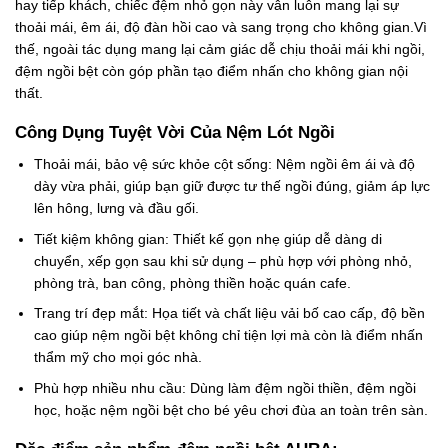
hay tiếp khách, chiếc đệm nhỏ gọn này vẫn luôn mang lại sự
thoải mái, êm ái, độ đàn hồi cao và sang trọng cho không gian.Vì
thế, ngoài tác dụng mang lại cảm giác dễ chịu thoải mái khi ngồi,
đệm ngồi bệt còn góp phần tạo điểm nhấn cho không gian nội
thất.
Công Dụng Tuyệt Vời Của Nệm Lót Ngồi
Thoải mái, bảo vệ sức khỏe cột sống: Nệm ngồi
êm ái và độ
dày vừa phải, giúp bạn giữ được tư thế ngồi đúng, giảm áp lực
lên hông, lưng và đầu gối.
Tiết kiệm không gian:
Thiết kế gọn nhẹ giúp dễ dàng di
chuyển, xếp gọn sau khi sử dụng – phù hợp với phòng nhỏ,
phòng trà, ban công, phòng thiền hoặc quán cafe.
Trang trí đẹp mắt:
Họa tiết và chất liệu vải bố cao cấp, độ bền
cao giúp
nệm ngồi bệt
không chỉ tiện lợi mà còn là điểm nhấn
thẩm mỹ cho mọi góc nhà.
Phù hợp nhiều nhu cầu:
Dùng làm
đệm ngồi thiền
,
đệm ngồi
học
, hoặc
nệm ngồi bệt
cho bé yêu chơi đùa an toàn trên sàn.