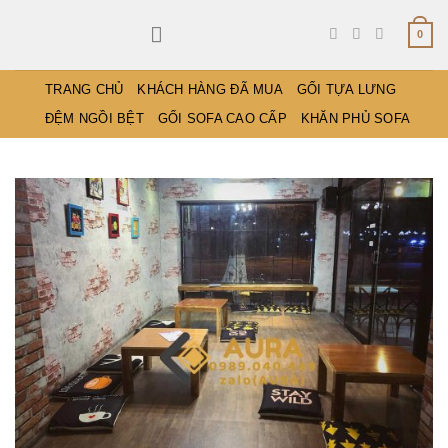
Bỏ
qua
0
nội
dung
TRANG CHỦ
KHÁCH HÀNG ĐÃ MUA
GỐI TỰA LƯNG
ĐỆM NGỒI BỆT
GỐI SOFA CAO CẤP
KHĂN PHỦ SOFA