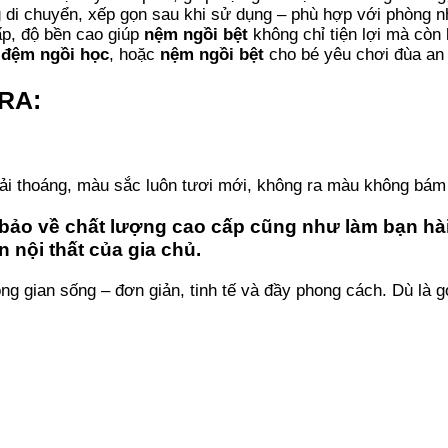
 di chuyển, xếp gọn sau khi sử dụng – phù hợp với phòng nh
cấp, độ bền cao giúp
nệm ngồi bệt
không chỉ tiện lợi mà còn
,
đệm ngồi học
, hoặc
nệm ngồi bệt
cho bé yêu chơi đùa an 
URA:
i thoáng, màu sắc luôn tươi mới, không ra màu không bám 
bảo về chất lượng cao cấp cũng như làm bạn hài
ội thất của gia chủ.
g gian sống – đơn giản, tinh tế và đầy phong cách. Dù là g