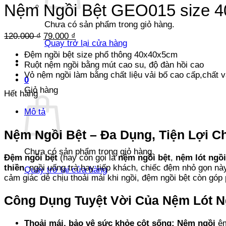
Nệm Ngồi Bệt GEO015 size 
Chưa có sản phẩm trong giỏ hàng.
Giá
Giá
120.000
₫
79.000
₫
Quay trở lại cửa hàng
gốc
hiện
Đệm ngồi bệt size phổ thông 40x40x5cm
là:
tại
Ruột nệm ngồi bằng mút cao su, độ đàn hồi cao
120.000 ₫.
là:
Vỏ nệm ngồi làm bằng chất liệu vải bố cao cấp,chất vả
79.000 ₫.
0
Giỏ hàng
Hết hàng
Mô tả
Nệm Ngồi Bệt – Đa Dụng, Tiện Lợi C
Chưa có sản phẩm trong giỏ hàng.
Đệm ngồi bệt
(hay còn gọi là
nệm ngồi bệt
,
nệm lót ngồi
thiền
, ngồi uống trà hay tiếp khách, chiếc đệm nhỏ gọn nà
Quay trở lại cửa hàng
cảm giác dễ chịu thoải mái khi ngồi, đệm ngồi bệt còn góp
Công Dụng Tuyệt Vời Của Nệm Lót N
Thoải mái, bảo vệ sức khỏe cột sống: Nệm ngồi
êm