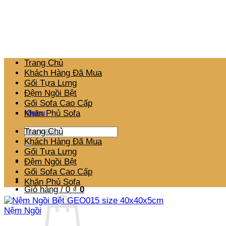
Bỏ
qua
nội
dung
Trang Chủ
Khách Hàng Đã Mua
Gối Tựa Lưng
Đệm Ngồi Bệt
Gối Sofa Cao Cấp
Menu
Khăn Phủ Sofa
Tìm
Trang Chủ
kiếm:
Khách Hàng Đã Mua
Gối Tựa Lưng
Đệm Ngồi Bệt
Gối Sofa Cao Cấp
Khăn Phủ Sofa
Giỏ hàng /
0
₫
0
Nệm Ngồi