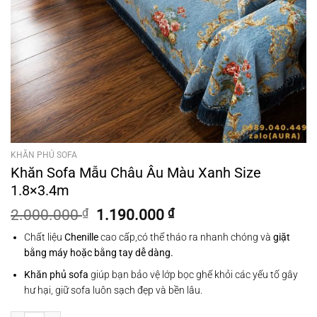
KHĂN PHỦ SOFA
Khăn Sofa Mẫu Châu Âu Màu Xanh Size
1.8×3.4m
Giá
Giá
2.000.000
₫
1.190.000
₫
gốc
hiện
Chất liệu
Chenille
cao cấp,có thể tháo ra nhanh chóng và
giặt
là:
tại
bằng máy hoặc bằng tay dễ dàng.
2.000.000 ₫.
là:
1.190.000 ₫.
Khăn phủ sofa
giúp bạn bảo vệ lớp bọc ghế khỏi các yếu tố gây
hư hại, giữ sofa luôn sạch đẹp và bền lâu.