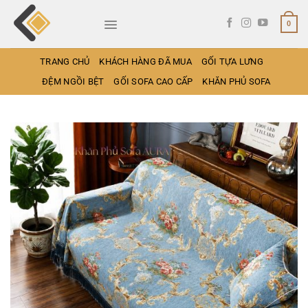
Bỏ
qua
0
nội
dung
TRANG CHỦ
KHÁCH HÀNG ĐÃ MUA
GỐI TỰA LƯNG
ĐỆM NGỒI BỆT
GỐI SOFA CAO CẤP
KHĂN PHỦ SOFA