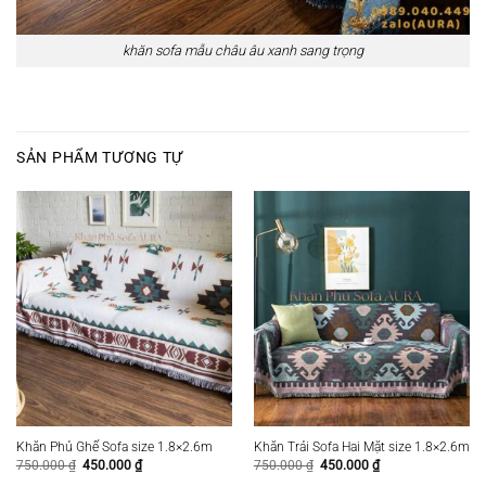
khăn sofa mẫu châu âu xanh sang trọng
SẢN PHẨM TƯƠNG TỰ
Khăn Phủ Ghế Sofa size 1.8×2.6m
Khăn Trải Sofa Hai Mặt size 1.8×2.6m
Giá
Giá
Giá
Giá
750.000
₫
450.000
₫
750.000
₫
450.000
₫
gốc
hiện
gốc
hiện