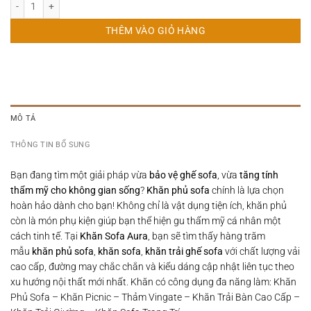
Khăn Sofa Mẫu Châu Âu Màu Xanh Size 1.8x3.4m số lượng
THÊM VÀO GIỎ HÀNG
MÔ TẢ
THÔNG TIN BỔ SUNG
Bạn đang tìm một giải pháp vừa
bảo vệ ghế sofa
, vừa
tăng tính
thẩm mỹ cho không gian sống
?
Khăn phủ sofa
chính là lựa chọn
hoàn hảo dành cho bạn! Không chỉ là vật dụng tiện ích, khăn phủ
còn là món phụ kiện giúp bạn thể hiện gu thẩm mỹ cá nhân một
cách tinh tế. Tại
Khăn Sofa Aura
, bạn sẽ tìm thấy hàng trăm
mẫu
khăn phủ sofa
,
khăn sofa
,
khăn trải ghế sofa
với chất lượng vải
cao cấp, đường may chắc chắn và kiểu dáng cập nhật liên tục theo
xu hướng nội thất mới nhất. Khăn có công dụng đa năng làm: Khăn
Phủ Sofa – Khăn Picnic – Thảm Vingate – Khăn Trải Bàn Cao Cấp –