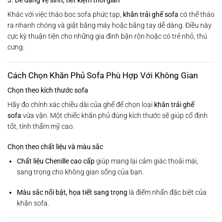
3. Dễ dàng vệ sinh, tiết kiệm thời gian
Khác với việc tháo bọc sofa phức tạp,
khăn trải ghế sofa
có thể tháo
ra nhanh chóng và giặt bằng máy hoặc bằng tay dễ dàng. Điều này
cực kỳ thuận tiện cho những gia đình bận rộn hoặc có trẻ nhỏ, thú
cưng.
Cách Chọn Khăn Phủ Sofa Phù Hợp Với Không Gian
Chọn theo kích thước sofa
Hãy đo chính xác chiều dài của ghế để chọn loại
khăn trải ghế
sofa
vừa vặn. Một chiếc khăn phủ đúng kích thước sẽ giúp cố định
tốt, tính thẩm mỹ cao.
Chọn theo chất liệu và màu sắc
Chất liệu Chenille cao cấp
giúp mang lại cảm giác thoải mái,
sang trọng cho không gian sống của bạn.
Màu sắc nổi bật, họa tiết sang trọng
là điểm nhấn đặc biệt của
khăn sofa.