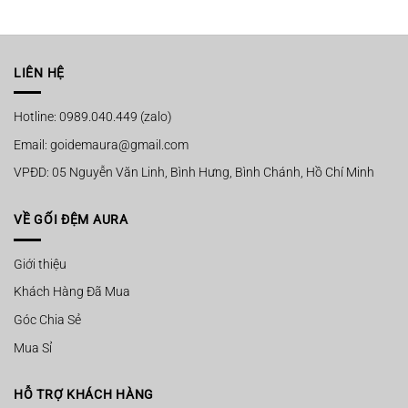
là:
tại
là:
tại
750.000 ₫.
là:
750.000 ₫.
là:
450.000 ₫.
450.000 ₫.
LIÊN HỆ
Hotline: 0989.040.449 (zalo)
Email: goidemaura@gmail.com
VPĐD: 05 Nguyễn Văn Linh, Bình Hưng, Bình Chánh, Hồ Chí Minh
VỀ GỐI ĐỆM AURA
Giới thiệu
Khách Hàng Đã Mua
Góc Chia Sẻ
Mua Sỉ
HỖ TRỢ KHÁCH HÀNG