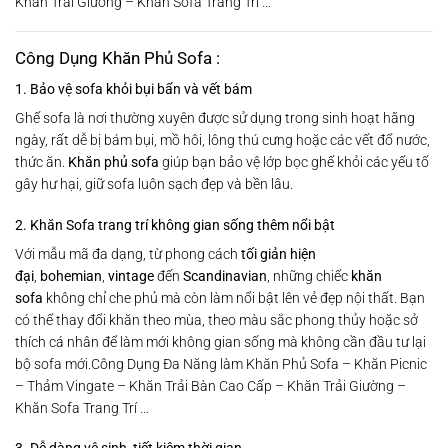
Khăn Trải Giường – Khăn Sofa Trang Trí …
Công Dụng Khăn Phủ Sofa :
1. Bảo vệ sofa khỏi bụi bẩn và vết bám
Ghế sofa là nơi thường xuyên được sử dụng trong sinh hoạt hằng
ngày, rất dễ bị bám bụi, mồ hôi, lông thú cưng hoặc các vết đổ nước,
thức ăn.
Khăn phủ sofa
giúp bạn bảo vệ lớp bọc ghế khỏi các yếu tố
gây hư hại, giữ sofa luôn sạch đẹp và bền lâu.
2. Khăn Sofa trang trí không gian sống thêm nổi bật
Với mẫu mã đa dạng, từ phong cách
tối giản hiện
đại
,
bohemian
,
vintage
đến
Scandinavian
, những chiếc
khăn
sofa
không chỉ che phủ mà còn làm nổi bật lên vẻ đẹp nội thất. Bạn
có thể thay đổi khăn theo mùa, theo màu sắc phong thủy hoặc sở
thích cá nhân để làm mới không gian sống mà không cần đầu tư lại
bộ sofa mới.Công Dụng Đa Năng làm Khăn Phủ Sofa – Khăn Picnic
– Thảm Vingate – Khăn Trải Bàn Cao Cấp – Khăn Trải Giường –
Khăn Sofa Trang Trí …