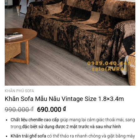
KHĂN PHỦ SOFA
Khăn Sofa Mẫu Nâu Vintage Size 1.8×3.4m
Giá
Giá
990.000
₫
690.000
₫
gốc
hiện
Chất liệu chenille cao cấp
giúp mang lại cảm giác thoải mái, sang
là:
tại
trọng,
đặc biệt sử dụng được 2 mặt trước và sau như hình
990.000 ₫.
là:
690.000 ₫.
Khăn trải ghế sofa
có thể tháo ra nhanh chóng và giặt bằng máy