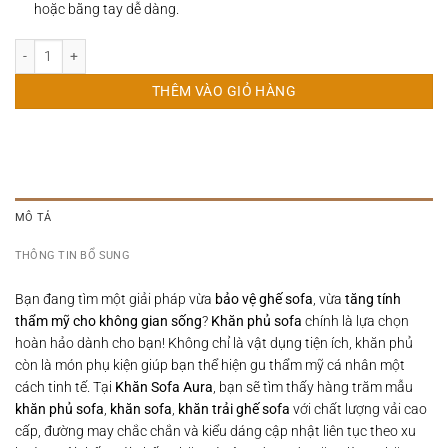
hoặc bằng tay dễ dàng.
Khăn Sofa Mẫu Nâu Vintage Size 1.8x3.4m số lượng
THÊM VÀO GIỎ HÀNG
MÔ TẢ
THÔNG TIN BỔ SUNG
Bạn đang tìm một giải pháp vừa
bảo vệ ghế sofa
, vừa
tăng tính
thẩm mỹ cho không gian sống
?
Khăn phủ sofa
chính là lựa chọn
hoàn hảo dành cho bạn! Không chỉ là vật dụng tiện ích, khăn phủ
còn là món phụ kiện giúp bạn thể hiện gu thẩm mỹ cá nhân một
cách tinh tế. Tại
Khăn Sofa Aura
, bạn sẽ tìm thấy hàng trăm mẫu
khăn phủ sofa
,
khăn sofa
,
khăn trải ghế sofa
với chất lượng vải cao
cấp, đường may chắc chắn và kiểu dáng cập nhật liên tục theo xu