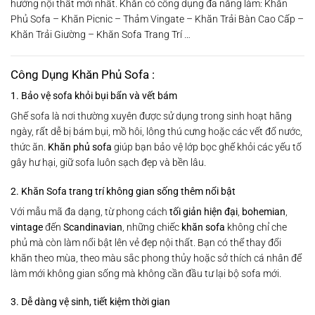
hướng nội thất mới nhất. Khăn có công dụng đa năng làm: Khăn
Phủ Sofa – Khăn Picnic – Thảm Vingate – Khăn Trải Bàn Cao Cấp –
Khăn Trải Giường – Khăn Sofa Trang Trí …
Công Dụng Khăn Phủ Sofa :
1. Bảo vệ sofa khỏi bụi bẩn và vết bám
Ghế sofa là nơi thường xuyên được sử dụng trong sinh hoạt hằng
ngày, rất dễ bị bám bụi, mồ hôi, lông thú cưng hoặc các vết đổ nước,
thức ăn.
Khăn phủ sofa
giúp bạn bảo vệ lớp bọc ghế khỏi các yếu tố
gây hư hại, giữ sofa luôn sạch đẹp và bền lâu.
2. Khăn Sofa trang trí không gian sống thêm nổi bật
Với mẫu mã đa dạng, từ phong cách
tối giản hiện đại
,
bohemian
,
vintage
đến
Scandinavian
, những chiếc
khăn sofa
không chỉ che
phủ mà còn làm nổi bật lên vẻ đẹp nội thất. Bạn có thể thay đổi
khăn theo mùa, theo màu sắc phong thủy hoặc sở thích cá nhân để
làm mới không gian sống mà không cần đầu tư lại bộ sofa mới.
3. Dễ dàng vệ sinh, tiết kiệm thời gian