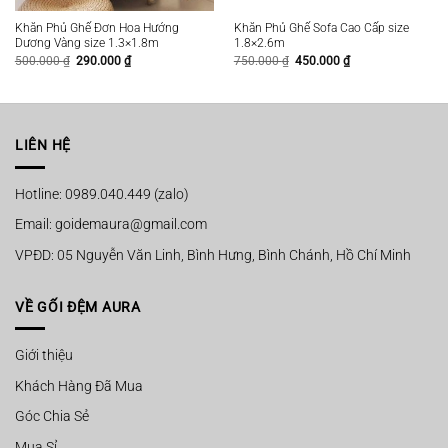
Khăn Phủ Ghế Đơn Hoa Hướng
Khăn Phủ Ghế Sofa Cao Cấp size
Dương Vàng size 1.3×1.8m
1.8×2.6m
Giá
Giá
Giá
Giá
500.000
₫
290.000
₫
750.000
₫
450.000
₫
gốc
hiện
gốc
hiện
là:
tại
là:
tại
500.000 ₫.
là:
750.000 ₫.
là:
290.000 ₫.
450.000 ₫.
LIÊN HỆ
Hotline: 0989.040.449 (zalo)
Email: goidemaura@gmail.com
VPĐD: 05 Nguyễn Văn Linh, Bình Hưng, Bình Chánh, Hồ Chí Minh
VỀ GỐI ĐỆM AURA
Giới thiệu
Khách Hàng Đã Mua
Góc Chia Sẻ
Mua Sỉ