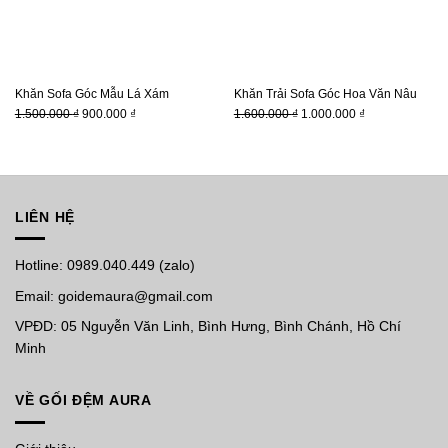
Khăn Sofa Góc Mẫu Lá Xám
Khăn Trải Sofa Góc Hoa Văn Nâu
Giá
Giá
Giá
Giá
1.500.000
₫
900.000
₫
1.600.000
₫
1.000.000
₫
gốc
hiện
gốc
hiện
là:
tại
là:
tại
1.500.000 ₫.
là:
1.600.000 ₫.
là:
900.000 ₫.
1.000.000 ₫.
LIÊN HỆ
Hotline: 0989.040.449 (zalo)
Email: goidemaura@gmail.com
VPĐD: 05 Nguyễn Văn Linh, Bình Hưng, Bình Chánh, Hồ Chí
Minh
VỀ GỐI ĐỆM AURA