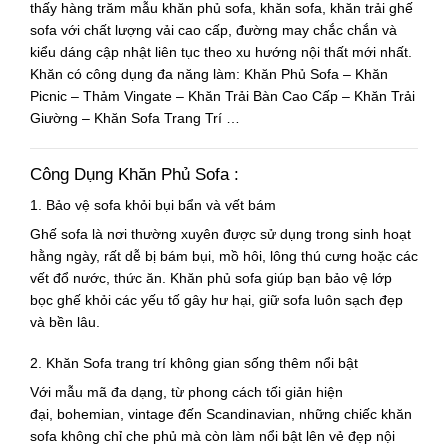
thấy hàng trăm mẫu
khăn phủ sofa
,
khăn sofa
,
khăn trải ghế
sofa
với chất lượng vải cao cấp, đường may chắc chắn và
kiểu dáng cập nhật liên tục theo xu hướng nội thất mới nhất.
Khăn có công dụng đa năng làm: Khăn Phủ Sofa – Khăn
Picnic – Thảm Vingate – Khăn Trải Bàn Cao Cấp – Khăn Trải
Giường – Khăn Sofa Trang Trí …
Công Dụng Khăn Phủ Sofa :
1. Bảo vệ sofa khỏi bụi bẩn và vết bám
Ghế sofa là nơi thường xuyên được sử dụng trong sinh hoạt
hằng ngày, rất dễ bị bám bụi, mồ hôi, lông thú cưng hoặc các
vết đổ nước, thức ăn.
Khăn phủ sofa
giúp bạn bảo vệ lớp
bọc ghế khỏi các yếu tố gây hư hại, giữ sofa luôn sạch đẹp
và bền lâu.
2. Khăn Sofa trang trí không gian sống thêm nổi bật
Với mẫu mã đa dạng, từ phong cách
tối giản hiện
đại
,
bohemian
,
vintage
đến
Scandinavian
, những chiếc
khăn
sofa
không chỉ che phủ mà còn làm nổi bật lên vẻ đẹp nội