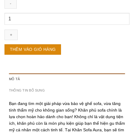
Khăn
Sofa
Đơn
Mẫu
Châu
Âu
THÊM VÀO GIỎ HÀNG
Màu
Trắng
Size
1.3x1.8m
số
MÔ TẢ
lượng
THÔNG TIN BỔ SUNG
Bạn đang tìm một giải pháp vừa
bảo vệ ghế sofa
, vừa
tăng
tính thẩm mỹ cho không gian sống
?
Khăn phủ sofa
chính là
lựa chọn hoàn hảo dành cho bạn! Không chỉ là vật dụng tiện
ích, khăn phủ còn là món phụ kiện giúp bạn thể hiện gu thẩm
mỹ cá nhân một cách tinh tế. Tại
Khăn Sofa Aura
, bạn sẽ tìm