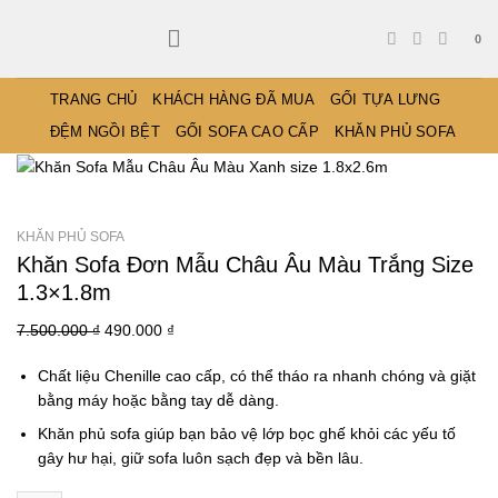
Bỏ
qua
0
nội
dung
TRANG CHỦ
KHÁCH HÀNG ĐÃ MUA
GỐI TỰA LƯNG
ĐỆM NGỒI BỆT
GỐI SOFA CAO CẤP
KHĂN PHỦ SOFA
KHĂN PHỦ SOFA
Khăn Sofa Đơn Mẫu Châu Âu Màu Trắng Size
1.3×1.8m
Giá
Giá
7.500.000
₫
490.000
₫
gốc
hiện
Chất liệu
Chenille
cao cấp, có thể tháo ra nhanh chóng và
giặt
là:
tại
bằng máy hoặc bằng tay dễ dàng.
7.500.000 ₫.
là:
490.000 ₫.
Khăn phủ sofa
giúp bạn bảo vệ lớp bọc ghế khỏi các yếu tố
gây hư hại, giữ sofa luôn sạch đẹp và bền lâu.