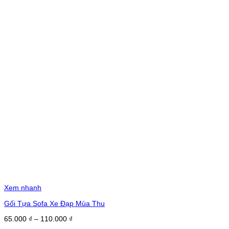
Xem nhanh
Gối Tựa Sofa Xe Đạp Mùa Thu
Khoảng
65.000
₫
–
110.000
₫
giá: