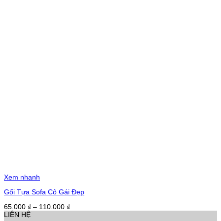
Xem nhanh
Gối Tựa Sofa Cô Gái Đẹp
Khoảng
65.000
₫
–
110.000
₫
giá:
LIÊN HỆ