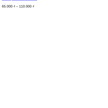
Khoảng
65.000
₫
–
110.000
₫
giá:
từ
65.000 ₫
đến
110.000 ₫