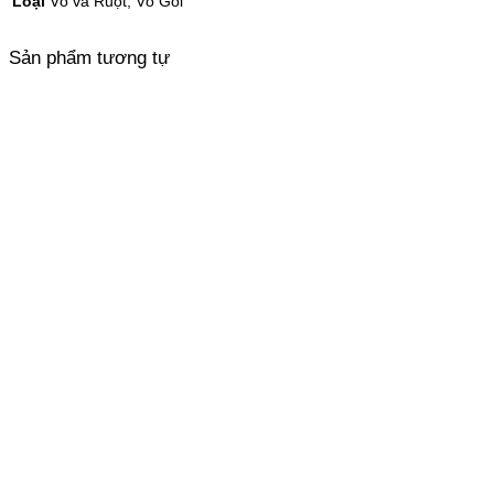
Loại
Vỏ và Ruột, Vỏ Gối
Sản phẩm tương tự