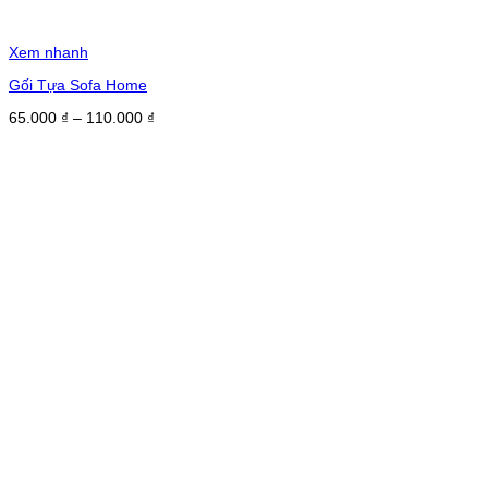
Xem nhanh
Gối Tựa Sofa Home
Khoảng
65.000
₫
–
110.000
₫
giá:
từ
65.000 ₫
đến
110.000 ₫