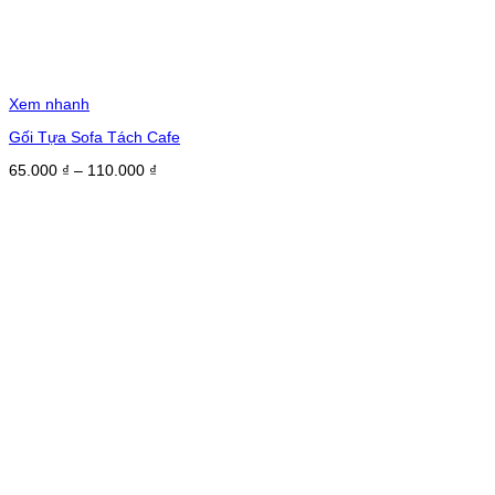
Xem nhanh
Gối Tựa Sofa Tách Cafe
Khoảng
65.000
₫
–
110.000
₫
giá:
từ
65.000 ₫
đến
110.000 ₫