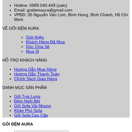
từ
Hotline: 0989.040.449 (zalo)
65.000 ₫
Email: goidemaura@gmail.com
đến
VPĐD: 05 Nguyễn Văn Linh, Bình Hưng, Bình Chánh, Hồ Chí
110.000 ₫
Minh
VỀ GỐI ĐỆM AURA
Giới thiệu
Khách Hàng Đã Mua
Góc Chia Sẻ
Mua Sỉ
HỖ TRỢ KHÁCH HÀNG
Hướng Dẫn Mua Hàng
Hướng Dẫn Thanh Toán
Chính Sách Giao Hàng
DANH MỤC SẢN PHẨM
Gối Tựa Lưng
Đệm Ngồi Bệt
Gối Sofa Vải Nhung
Khăn Phủ Sofa
Gối Sofa Cao Cấp
GỐI ĐỆM AURA