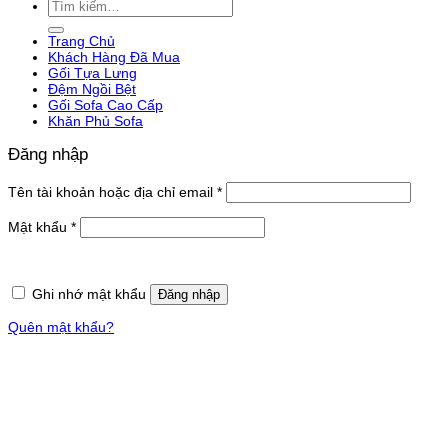
Tìm
kiếm:
Trang Chủ
Khách Hàng Đã Mua
Gối Tựa Lưng
Đệm Ngồi Bệt
Gối Sofa Cao Cấp
Khăn Phủ Sofa
Đăng nhập
Bắt
Tên tài khoản hoặc địa chỉ email
*
buộc
Bắt
Mật khẩu
*
buộc
Ghi nhớ mật khẩu
Đăng nhập
Quên mật khẩu?