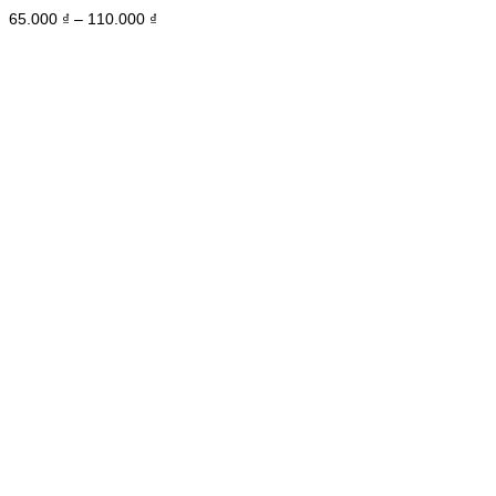
Khoảng
65.000
₫
–
110.000
₫
giá:
từ
65.000 ₫
đến
110.000 ₫