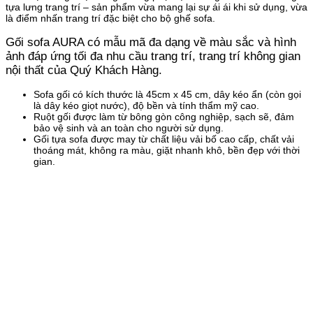
tựa lưng trang trí – sản phẩm vừa mang lại sự ái ái khi sử dụng, vừa
là điểm nhấn trang trí đặc biệt cho bộ ghế sofa.​
Gối sofa
AURA có mẫu mã đa dạng về màu sắc và hình
ảnh đáp ứng tối đa nhu cầu trang trí, trang trí không gian
nội thất của Quý Khách Hàng.
Sofa gối có kích thước là 45cm x 45 cm, dây kéo ẩn (còn gọi
là dây kéo giọt nước), độ bền và tính thẩm mỹ cao.
Ruột gối được làm từ bông gòn công nghiệp, sạch sẽ, đảm
bảo vệ sinh và an toàn cho người sử dụng.
Gối tựa sofa được may từ chất liệu vải bố cao cấp, chất vải
thoáng mát, không ra màu, giặt nhanh khô, bền đẹp với thời
gian.