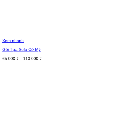
Xem nhanh
Gối Tựa Sofa Cờ Mỹ
Khoảng
65.000
₫
–
110.000
₫
giá:
từ
65.000 ₫
đến
110.000 ₫