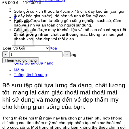
Khoảng
65.000
₫
–
110.000
₫
giá:
Sofa gối có kích thước là 45cm x 45 cm, dây kéo ẩn (còn gọi
từ
là dây kéo giọt nước), độ bền và tính thẩm mỹ cao.
65.000 ₫
0
Ruột gối được làm từ bông gòn công nghiệp, sạch sẽ, đảm
đến
Giỏ hàng
bảo vệ sinh và an toàn cho người sử dụng.
110.000 ₫
Gối tựa sofa được may từ chất liệu vải bố cao cấp có
họa tiết
2 mặt giống nhau
, chất vải thoáng mát, không ra màu, giặt
nhanh khô, bền đẹp với thời gian.
Loại
Xóa
Gối
Chưa có sản phẩm trong giỏ hàng.
Tựa
Thêm vào giỏ hàng
Sofa
Quay trở lại cửa hàng
Hoa
Mô tả
Hướng
Thông tin bổ sung
Dương
SUN004
Bộ sưu tập gối tựa lưng đa dạng, chất lượng
số
lượng
tốt, mang lại cảm giác thoải mái thoải mái
khi sử dụng và mang đến vẻ đẹp thẩm mỹ
cho không gian sống của bạn.​
Trong thiết kế nội thất ngày nay lựa chọn phụ kiện phù hợp không
chỉ nâng cao tính thẩm mỹ mà còn góp phần tạo nên sự thoải mái
cho cuộc sống. Một trong những phụ kiện không thể thiếu chính gối