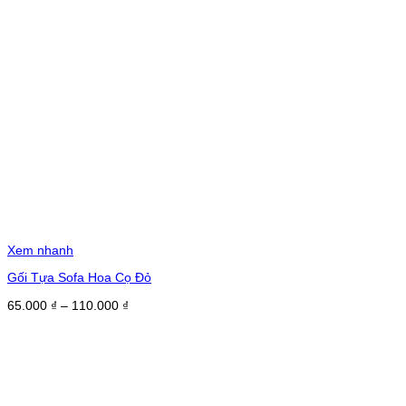
Xem nhanh
Gối Tựa Sofa Hoa Cọ Đỏ
Khoảng
65.000
₫
–
110.000
₫
giá:
từ
65.000 ₫
đến
110.000 ₫