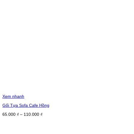
Xem nhanh
Gối Tựa Sofa Cafe Hồng
Khoảng
65.000
₫
–
110.000
₫
giá:
từ
65.000 ₫
đến