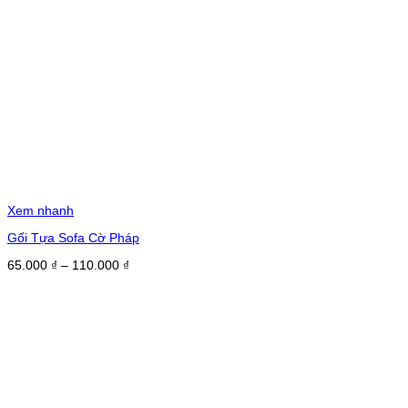
Xem nhanh
Gối Tựa Sofa Cờ Pháp
Khoảng
65.000
₫
–
110.000
₫
giá:
từ
65.000 ₫
đến
110.000 ₫