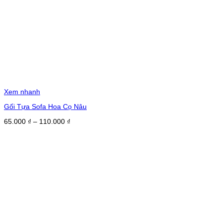
Xem nhanh
Gối Tựa Sofa Hoa Cọ Nâu
Khoảng
65.000
₫
–
110.000
₫
giá:
từ
65.000 ₫
đến
110.000 ₫