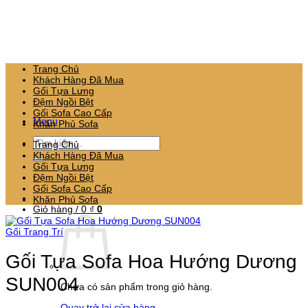
Bỏ
qua
nội
dung
Trang Chủ
Khách Hàng Đã Mua
Gối Tựa Lưng
Đệm Ngồi Bệt
Gối Sofa Cao Cấp
Menu
Khăn Phủ Sofa
Tìm
Trang Chủ
kiếm:
Khách Hàng Đã Mua
Gối Tựa Lưng
Đệm Ngồi Bệt
Gối Sofa Cao Cấp
Khăn Phủ Sofa
Giỏ hàng /
0
₫
0
Gối Trang Trí
Gối Tựa Sofa Hoa Hướng Dương
SUN004
Chưa có sản phẩm trong giỏ hàng.
Quay trở lại cửa hàng