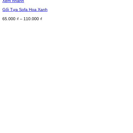
Xem nhanh
Gối Tựa Sofa Hoa Xanh
Khoảng
65.000
₫
–
110.000
₫
giá:
từ
65.000 ₫
đến
110.000 ₫