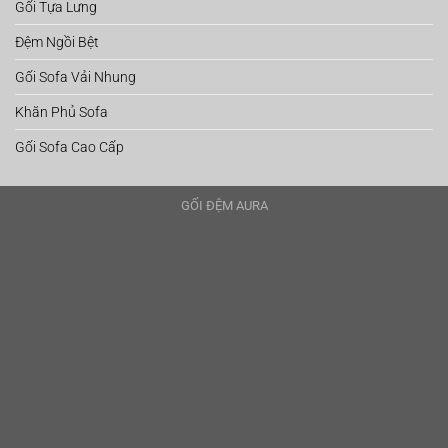
Gối Tựa Lưng
Đệm Ngồi Bệt
Gối Sofa Vải Nhung
Khăn Phủ Sofa
Gối Sofa Cao Cấp
GỐI ĐỆM AURA