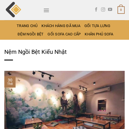
Bỏ
qua
0
nội
dung
TRANG CHỦ
KHÁCH HÀNG ĐÃ MUA
GỐI TỰA LƯNG
ĐỆM NGỒI BỆT
GỐI SOFA CAO CẤP
KHĂN PHỦ SOFA
Nệm Ngồi Bệt Kiểu Nhật
30
Th8