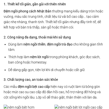
1. Thiết kế tối giản, gần gũi với thiên nhiên
Đệm ngồi phong cách Nhật Bản
thường mang kiểu dáng tròn hoặc
vuông, màu sắc trung tính, chất liệu từ vải bố cao cấp… tạo cảm
giác nhẹ nhàng, thanh tịnh. Thiết kế tối giản nhưng đầy tinh tế, dễ
kết hợp với bàn trà thấp, sàn gỗ hoặc thảm cói.
2. Công năng đa dạng, thoải mái khi sử dụng
Dùng làm
nệm ngồi thiền
,
đệm ngồi trà đạo
cho không gian tĩnh
tâm.
Thích hợp làm
nệm lót ngồi
trong phòng khách, góc đọc sách,
ban công hoặc homestay.
Dễ dàng gấp gọn, tiện lợi khi di chuyển hoặc cất giữ.
3. Chất lượng cao, an toàn sức khỏe
Các mẫu
đệm ngồi bệt cao cấp
hiện nay có ruột làm từ bông gòn
hoặc mút cao su cao cấp độ đàn hồi cao, hỗ trợ nâng đỡ hông và
cột sống khi ngồi lâu. Lớp vỏ dễ tháo giặt, thân thiện với làn da.