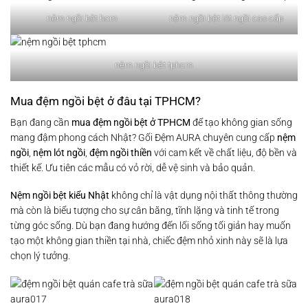
nệm ngồi bệt hcm
nệm ngồi bệt lót ngồi cao cấp
nệm ngồi bệt tphcm
Mua đệm ngồi bệt ở đâu tại TPHCM?
Bạn đang cần
mua đệm ngồi bệt ở TPHCM
để tạo không gian sống
mang đậm phong cách Nhật? Gối Đệm AURA chuyên cung cấp
nệm
ngồi
,
nệm lót ngồi
,
đệm ngồi thiền
với cam kết về chất liệu, độ bền và
thiết kế. Ưu tiên các mẫu có vỏ rời, dễ vệ sinh và bảo quản.
Nệm ngồi bệt kiểu Nhật
không chỉ là vật dụng nội thất thông thường
mà còn là biểu tượng cho sự cân bằng, tĩnh lặng và tinh tế trong
từng góc sống. Dù bạn đang hướng đến lối sống tối giản hay muốn
tạo một không gian thiền tại nhà, chiếc đệm nhỏ xinh này sẽ là lựa
chọn lý tưởng.