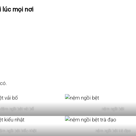
 lúc mọi nơi
 có.
đệm ngồi bệt vải bố
nệm ngồi bệt
ệm ngồi bệt kiểu nhật
nệm ngồi bệt trà đạo