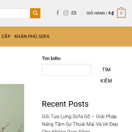
GIỎ HÀNG /
0
₫
0
O CẤP
KHĂN PHỦ SOFA
Tìm kiếm
TÌM
KIẾM
Recent Posts
Gối Tựa Lưng Sofa Gỗ – Giải Pháp
Nâng Tầm Sự Thoải Mái Và Vẻ Đẹp
Cho Không Gian Sống