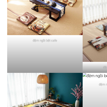
đệm ngồi bệt cafe
đệ
đệm n