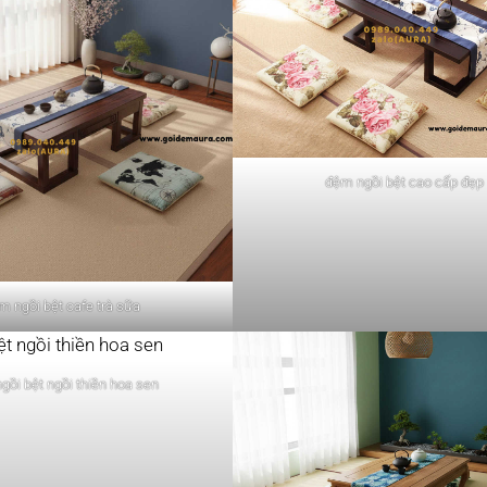
đệm ngồi bệt cao cấp đẹp
m ngồi bệt cafe trà sữa
gồi bệt ngồi thiền hoa sen