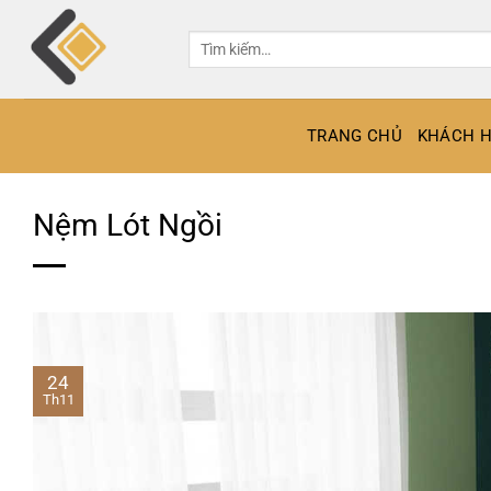
Bỏ
qua
Tìm
kiếm:
nội
dung
TRANG CHỦ
KHÁCH H
Nệm Lót Ngồi
24
Th11