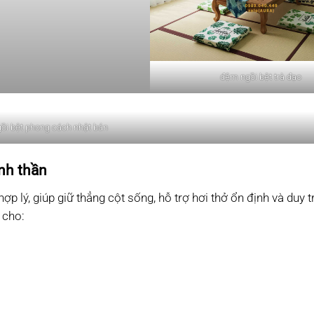
đệm ngồi bệt trà đạo
ồi bệt phong cách nhật bản
inh thần
ợp lý, giúp giữ thẳng cột sống, hỗ trợ hơi thở ổn định và duy tr
 cho: