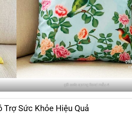
gối sofa spring floral mẫu 4
ỗ Trợ Sức Khỏe Hiệu Quả