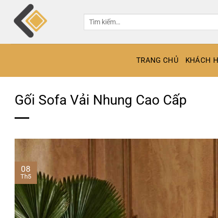
Bỏ
qua
Tìm
kiếm:
nội
dung
TRANG CHỦ
KHÁCH H
Gối Sofa Vải Nhung Cao Cấp
08
Th5