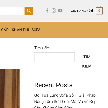
GIỎ HÀNG /
0
₫
0
O CẤP
KHĂN PHỦ SOFA
Tìm kiếm
TÌM
KIẾM
Recent Posts
Gối Tựa Lưng Sofa Gỗ – Giải Pháp
Nâng Tầm Sự Thoải Mái Và Vẻ Đẹp
Cho Không Gian Sống