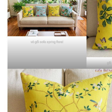
vỏ gối sofa spring floral
gối