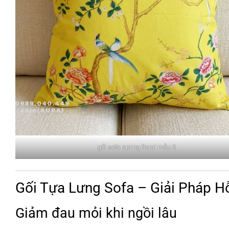
gối sofa spring floral mẫu 3
Gối Tựa Lưng Sofa – Giải Pháp H
Giảm đau mỏi khi ngồi lâu