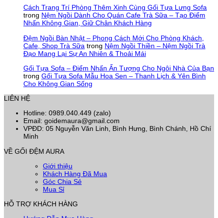
Cách Trang Trí Phòng Thêm Xinh Cùng Gối Tựa Lưng Sofa
trong
Nệm Ngồi Dành Cho Quán Cafe Trà Sữa – Tạo Điểm
Nhấn Không Gian, Giữ Chân Khách Hàng
Đệm Ngồi Bàn Nhật – Phong Cách Mới Cho Phòng Khách,
Cafe, Shop Trà Sữa
trong
Nệm Ngồi Thiền – Nệm Ngồi Trà
Đạo Mang Lại Sự An Nhiên & Thoải Mái
Gối Tựa Sofa – Điểm Nhấn Ấn Tượng Cho Ngôi Nhà Của Bạn
trong
Gối Tựa Sofa Mẫu Hoa Sen – Thanh Lịch & Yên Bình
Cho Không Gian Sống
LIÊN HỆ
Hotline: 0989.040.449 (zalo)
Email: goidemaura@gmail.com
VPĐD: 05 Nguyễn Văn Linh, Bình Hưng, Bình Chánh, Hồ Chí
Minh
VỀ GỐI ĐỆM AURA
Giới thiệu
Khách Hàng Đã Mua
Góc Chia Sẻ
Mua Sỉ
HỖ TRỢ KHÁCH HÀNG