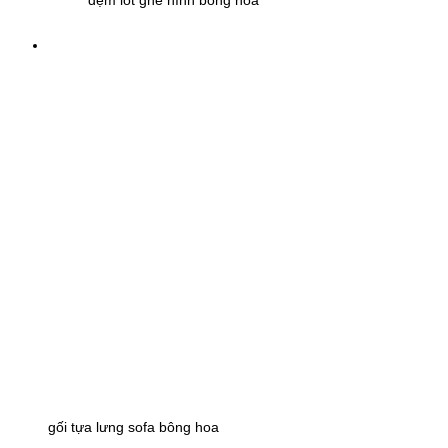
đệm lót ghế hình bông hoa
gối tựa lưng sofa bông hoa