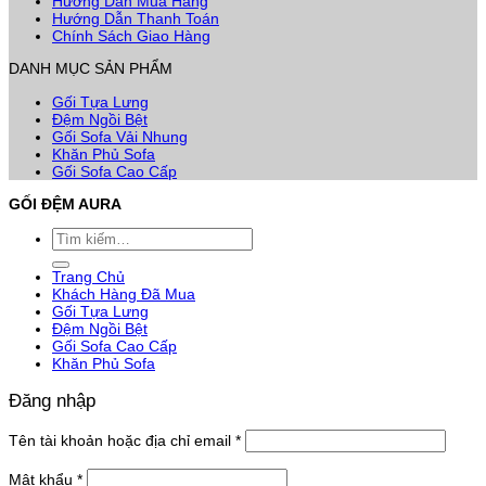
Hướng Dẫn Mua Hàng
Hướng Dẫn Thanh Toán
Chính Sách Giao Hàng
DANH MỤC SẢN PHẨM
Gối Tựa Lưng
Đệm Ngồi Bệt
Gối Sofa Vải Nhung
Khăn Phủ Sofa
Gối Sofa Cao Cấp
GỐI ĐỆM AURA
Tìm
kiếm:
Trang Chủ
Khách Hàng Đã Mua
Gối Tựa Lưng
Đệm Ngồi Bệt
Gối Sofa Cao Cấp
Khăn Phủ Sofa
Đăng nhập
Bắt
Tên tài khoản hoặc địa chỉ email
*
buộc
Bắt
Mật khẩu
*