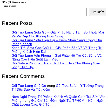
0/5
(0 Reviews)
Tìm kiếm
Tìm kiếm
Recent Posts
Gối Tựa Lưng Sofa Gỗ – Giải Pháp Nâng Tầm Sự Thoải Mái
Và Vẻ Đẹp Cho Không Gian Sống
Gối Tựa Lưng Sofa Hiện Đại – Điểm Nhấn Sang Trọng Cho
Phòng Khách
Khăn Trải Sofa Góc Chữ L – Giải Pháp Bảo Vệ Và Trang Trí
Phòng Khách Hiện Đại
Gối Tựa Lưng Văn Phòng – Giải Pháp Hỗ Trợ Cột Sống Và
Nâng Cao Hiệu Suất Làm Việc
Gối Sofa – Phụ Kiện Trang Trí Hoàn Hảo Cho Không Gian
Sống Hiện Đại
Recent Comments
Gối Tựa Lưng Ghế Gỗ
trong
Gối Tựa Sofa – Ý Tưởng Trang
Trí Độc Đáo Và Tiết Kiệm
Nệm Ngồi Trang Trí Phòng Khách và Quán Cafe Trà Sữa Văn
Phòng
trong
Địa Chỉ Bán Đệm Ngồi Tại TPHCM – Nệm Ngồi
Chất Lượng Cao, Giá Tốt