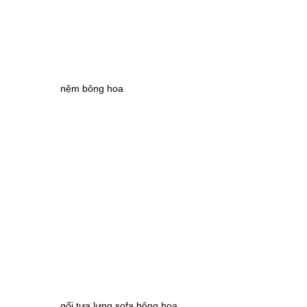
nệm bông hoa
gối tựa lưng sofa bông hoa