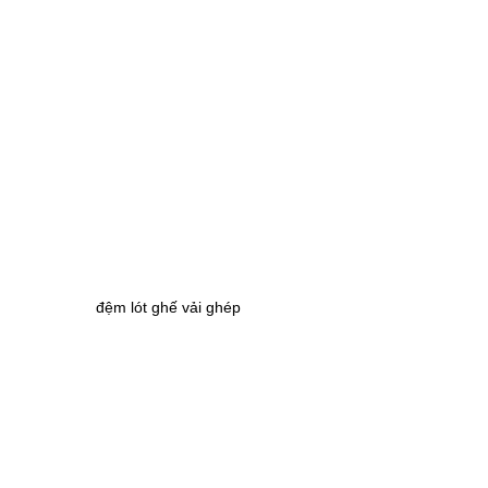
đệm lót ghế vải ghép