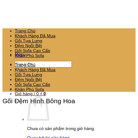
Bỏ
qua
nội
dung
Trang Chủ
Khách Hàng Đã Mua
Gối Tựa Lưng
Đệm Ngồi Bệt
Gối Sofa Cao Cấp
Menu
Khăn Phủ Sofa
Tìm
Trang Chủ
kiếm:
Khách Hàng Đã Mua
Gối Tựa Lưng
Đệm Ngồi Bệt
Gối Sofa Cao Cấp
Khăn Phủ Sofa
Giỏ hàng /
0
₫
0
Gối Đệm Hình Bông Hoa
Chưa có sản phẩm trong giỏ hàng.
Quay trở lại cửa hàng