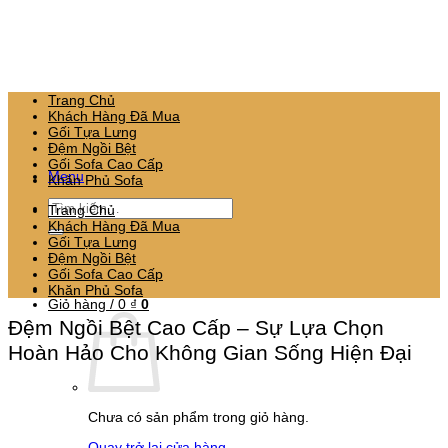
Bỏ
qua
nội
dung
Trang Chủ
Khách Hàng Đã Mua
Gối Tựa Lưng
Đệm Ngồi Bệt
Gối Sofa Cao Cấp
Menu
Khăn Phủ Sofa
Tìm
Trang Chủ
kiếm:
Khách Hàng Đã Mua
Gối Tựa Lưng
Đệm Ngồi Bệt
Gối Sofa Cao Cấp
Khăn Phủ Sofa
Giỏ hàng /
0
₫
0
Đệm Ngồi Bệt Cao Cấp – Sự Lựa Chọn
Hoàn Hảo Cho Không Gian Sống Hiện Đại
Chưa có sản phẩm trong giỏ hàng.
Quay trở lại cửa hàng