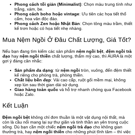
Phong cách tối giản (Minimalist)
: Chọn màu trung tính như
trắng, xám, be.
Phong cách boho hoặc vintage
: Ưu tiên các họa tiết thổ
cẩm, hoa văn độc đáo.
Phong cách Zen hoặc Nhật Bản
: Chọn tông màu trầm, thiết
kế trơn hoặc có họa tiết nhẹ nhàng.
Mua Nệm Ngồi Ở Đâu Chất Lượng, Giá Tốt?
Nếu bạn đang tìm kiếm các sản phẩm
nệm ngồi bệt
,
đệm ngồi trà
đạo
hay
nệm ngồi thiền
chất lượng, thẩm mỹ cao, thì AURA là một
gợi ý đáng cân nhắc:
Sản phẩm đa dạng
: từ
nệm ngồi
tròn, vuông, đến đệm thiết
kế riêng cho phòng trà, phòng thiền.
Chất liệu bền đẹp
: Vải cao cấp, ruột gối mềm mại, không
xẹp lún sau thời gian dài sử dụng.
Giao hàng toàn quốc
và hỗ trợ nhanh chóng qua Facebook
hoặc Zalo.
Kết Luận
Đệm ngồi bệt
không chỉ đơn thuần là một vật dụng nội thất, mà
còn là cầu nối mang lại sự thư giãn và tinh thần an yên trong cuộc
sống. Dù bạn cần một chiếc
nệm ngồi trà đạo
cho không gian
thưởng trà, hay
nệm ngồi thiền
cho những phút tĩnh tâm – thì việc