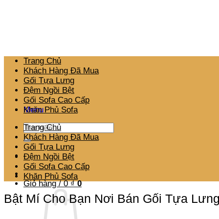
Bỏ
qua
nội
dung
Trang Chủ
Khách Hàng Đã Mua
Gối Tựa Lưng
Đệm Ngồi Bệt
Gối Sofa Cao Cấp
Menu
Khăn Phủ Sofa
Tìm
Trang Chủ
kiếm:
Khách Hàng Đã Mua
Gối Tựa Lưng
Đệm Ngồi Bệt
Gối Sofa Cao Cấp
Khăn Phủ Sofa
Giỏ hàng /
0
₫
0
Bật Mí Cho Bạn Nơi Bán Gối Tựa Lưn