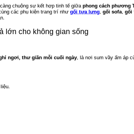
y càng chuộng sự kết hợp tinh tế giữa
phong cách phương T
 cùng các phụ kiện trang trí như
gối tựa lưng
,
gối sofa
,
gối
n.
ả lớn cho không gian sống
ghỉ ngơi, thư giãn mỗi cuối ngày
, là nơi sum vầy ấm áp 
liệu.