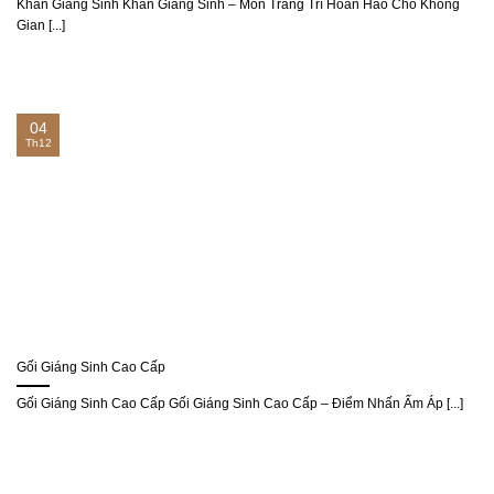
Khăn Giáng Sinh Khăn Giáng Sinh – Món Trang Trí Hoàn Hảo Cho Không
Gian [...]
04
Th12
Gối Giáng Sinh Cao Cấp
Gối Giáng Sinh Cao Cấp Gối Giáng Sinh Cao Cấp – Điểm Nhấn Ấm Áp [...]