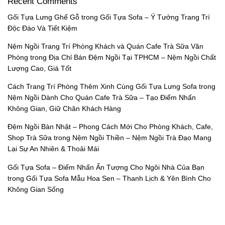
Recent Comments
Gối Tựa Lưng Ghế Gỗ
trong
Gối Tựa Sofa – Ý Tưởng Trang Trí
Độc Đáo Và Tiết Kiệm
Nệm Ngồi Trang Trí Phòng Khách và Quán Cafe Trà Sữa Văn
Phòng
trong
Địa Chỉ Bán Đệm Ngồi Tại TPHCM – Nệm Ngồi Chất
Lượng Cao, Giá Tốt
Cách Trang Trí Phòng Thêm Xinh Cùng Gối Tựa Lưng Sofa
trong
Nệm Ngồi Dành Cho Quán Cafe Trà Sữa – Tạo Điểm Nhấn
Không Gian, Giữ Chân Khách Hàng
Đệm Ngồi Bàn Nhật – Phong Cách Mới Cho Phòng Khách, Cafe,
Shop Trà Sữa
trong
Nệm Ngồi Thiền – Nệm Ngồi Trà Đạo Mang
Lại Sự An Nhiên & Thoải Mái
Gối Tựa Sofa – Điểm Nhấn Ấn Tượng Cho Ngôi Nhà Của Bạn
trong
Gối Tựa Sofa Mẫu Hoa Sen – Thanh Lịch & Yên Bình Cho
Không Gian Sống