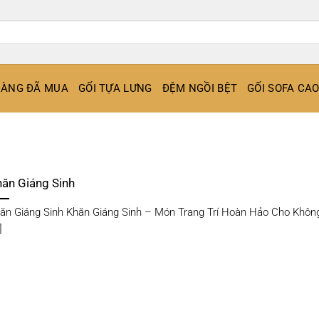
ÀNG ĐÃ MUA
GỐI TỰA LƯNG
ĐỆM NGỒI BỆT
GỐI SOFA CA
ăn Giáng Sinh
ăn Giáng Sinh Khăn Giáng Sinh – Món Trang Trí Hoàn Hảo Cho Khôn
]