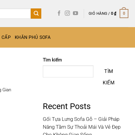
GIỎ HÀNG /
0
₫
0
O CẤP
KHĂN PHỦ SOFA
Tìm kiếm
TÌM
KIẾM
g Gian
Recent Posts
Gối Tựa Lưng Sofa Gỗ – Giải Pháp
Nâng Tầm Sự Thoải Mái Và Vẻ Đẹp
Cho Không Gian Sống