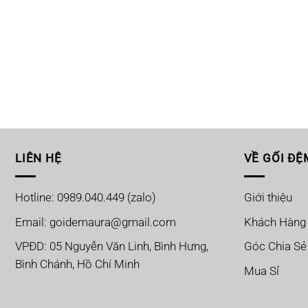
LIÊN HỆ
VỀ GỐI ĐỆ
Hotline: 0989.040.449 (zalo)
Giới thiệu
Email: goidemaura@gmail.com
Khách Hàng
VPĐD: 05 Nguyễn Văn Linh, Bình Hưng,
Góc Chia Sẻ
Bình Chánh, Hồ Chí Minh
Mua Sỉ