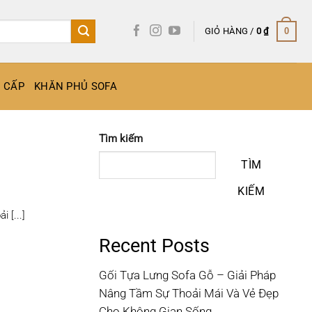
GIỎ HÀNG /
0
₫
0
O CẤP
KHĂN PHỦ SOFA
Tìm kiếm
TÌM
KIẾM
 [...]
Recent Posts
Gối Tựa Lưng Sofa Gỗ – Giải Pháp
Nâng Tầm Sự Thoải Mái Và Vẻ Đẹp
Cho Không Gian Sống