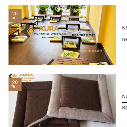
20
Th11
N
Nệ
20
Th11
N
Nệ