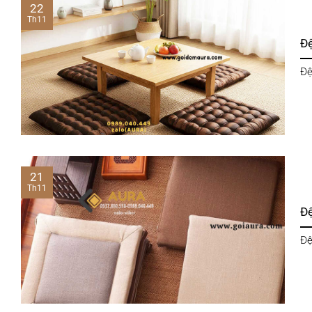
22
Th11
Đ
Đệ
21
Th11
Đ
Đệ