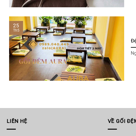
25
Th5
Đ
Ng
LIÊN HỆ
VỀ GỐI ĐỆ