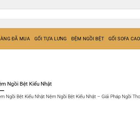
ÀNG ĐÃ MUA
GỐI TỰA LƯNG
ĐỆM NGỒI BỆT
GỐI SOFA CA
ệm Ngồi Bệt Kiểu Nhật
m Ngồi Bệt Kiểu Nhật Nệm Ngồi Bệt Kiểu Nhật – Giải Pháp Ngồi Thoải