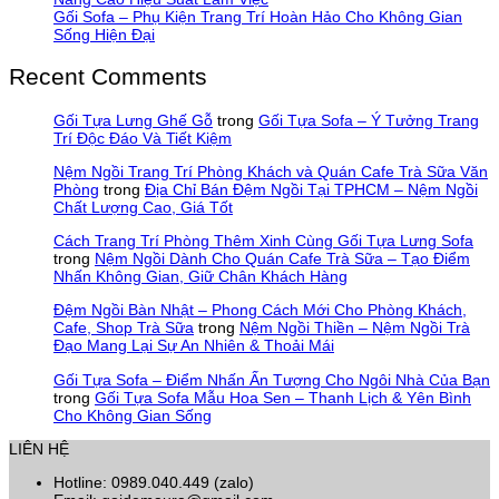
Gối Sofa – Phụ Kiện Trang Trí Hoàn Hảo Cho Không Gian
Sống Hiện Đại
Recent Comments
Gối Tựa Lưng Ghế Gỗ
trong
Gối Tựa Sofa – Ý Tưởng Trang
Trí Độc Đáo Và Tiết Kiệm
Nệm Ngồi Trang Trí Phòng Khách và Quán Cafe Trà Sữa Văn
Phòng
trong
Địa Chỉ Bán Đệm Ngồi Tại TPHCM – Nệm Ngồi
Chất Lượng Cao, Giá Tốt
Cách Trang Trí Phòng Thêm Xinh Cùng Gối Tựa Lưng Sofa
trong
Nệm Ngồi Dành Cho Quán Cafe Trà Sữa – Tạo Điểm
Nhấn Không Gian, Giữ Chân Khách Hàng
Đệm Ngồi Bàn Nhật – Phong Cách Mới Cho Phòng Khách,
Cafe, Shop Trà Sữa
trong
Nệm Ngồi Thiền – Nệm Ngồi Trà
Đạo Mang Lại Sự An Nhiên & Thoải Mái
Gối Tựa Sofa – Điểm Nhấn Ấn Tượng Cho Ngôi Nhà Của Bạn
trong
Gối Tựa Sofa Mẫu Hoa Sen – Thanh Lịch & Yên Bình
Cho Không Gian Sống
LIÊN HỆ
Hotline: 0989.040.449 (zalo)