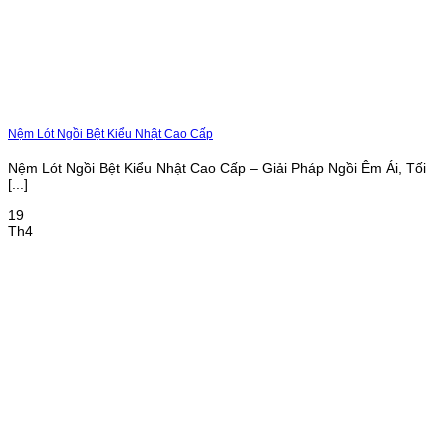
Nệm Lót Ngồi Bệt Kiểu Nhật Cao Cấp
Nệm Lót Ngồi Bệt Kiểu Nhật Cao Cấp – Giải Pháp Ngồi Êm Ái, Tối
[...]
19
Th4