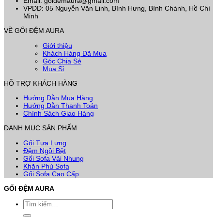
Email: goidemaura@gmail.com
VPĐD: 05 Nguyễn Văn Linh, Bình Hưng, Bình Chánh, Hồ Chí
Minh
VỀ GỐI ĐỆM AURA
Giới thiệu
Khách Hàng Đã Mua
Góc Chia Sẻ
Mua Sỉ
HỖ TRỢ KHÁCH HÀNG
Hướng Dẫn Mua Hàng
Hướng Dẫn Thanh Toán
Chính Sách Giao Hàng
DANH MỤC SẢN PHẨM
Gối Tựa Lưng
Đệm Ngồi Bệt
Gối Sofa Vải Nhung
Khăn Phủ Sofa
Gối Sofa Cao Cấp
GỐI ĐỆM AURA
Tìm
kiếm: