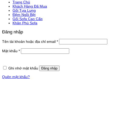
Trang Chủ
Khách Hàng Đã Mua
Gối Tựa Lưng
Đệm Ngồi Bệt
Gối Sofa Cao Cấp
Khăn Phủ Sofa
Đăng nhập
Bắt
Tên tài khoản hoặc địa chỉ email
*
buộc
Bắt
Mật khẩu
*
buộc
Ghi nhớ mật khẩu
Đăng nhập
Quên mật khẩu?