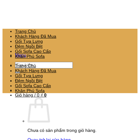
Bỏ
qua
nội
dung
Trang Chủ
Khách Hàng Đã Mua
Gối Tựa Lưng
Đệm Ngồi Bệt
Gối Sofa Cao Cấp
Menu
Khăn Phủ Sofa
Tìm
Trang Chủ
kiếm:
Khách Hàng Đã Mua
Gối Tựa Lưng
Đệm Ngồi Bệt
Gối Sofa Cao Cấp
Khăn Phủ Sofa
Giỏ hàng /
0
₫
0
Chưa có sản phẩm trong giỏ hàng.
Quay trở lại cửa hàng