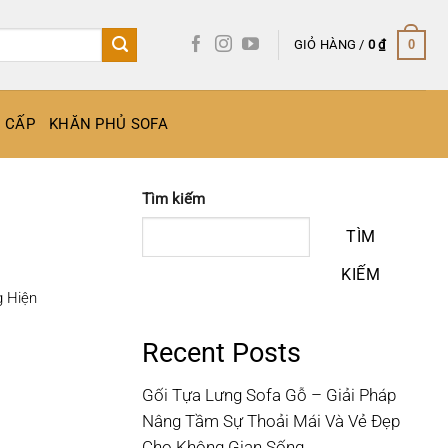
GIỎ HÀNG /
0
₫
0
O CẤP
KHĂN PHỦ SOFA
Tìm kiếm
TÌM
KIẾM
g Hiện
Recent Posts
Gối Tựa Lưng Sofa Gỗ – Giải Pháp
Nâng Tầm Sự Thoải Mái Và Vẻ Đẹp
Cho Không Gian Sống