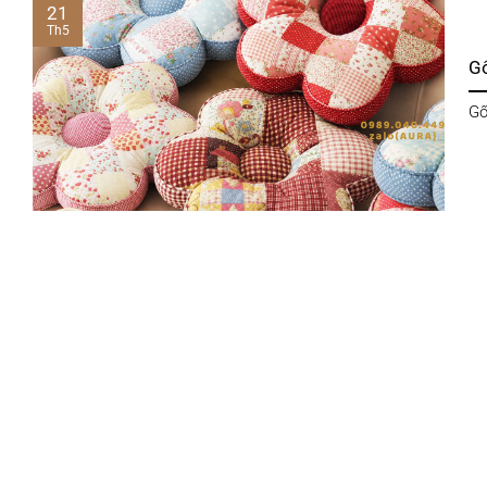
21
Th5
G
Gố