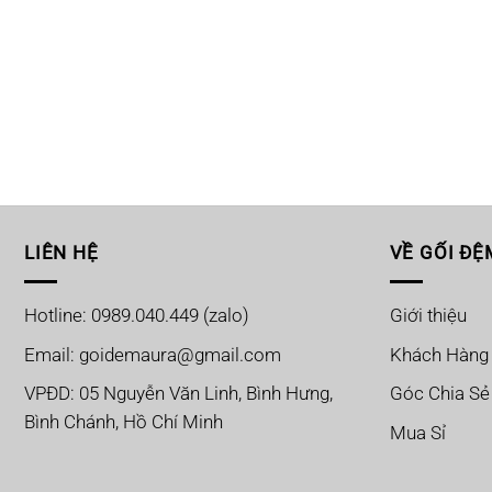
LIÊN HỆ
VỀ GỐI ĐỆ
Hotline: 0989.040.449 (zalo)
Giới thiệu
Email: goidemaura@gmail.com
Khách Hàng
VPĐD: 05 Nguyễn Văn Linh, Bình Hưng,
Góc Chia Sẻ
Bình Chánh, Hồ Chí Minh
Mua Sỉ