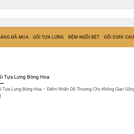
ÀNG ĐÃ MUA
GỐI TỰA LƯNG
ĐỆM NGỒI BỆT
GỐI SOFA CA
ối Tựa Lưng Bông Hoa
i Tựa Lưng Bông Hoa – Điểm Nhấn Dễ Thương Cho Không Gian Sốn
]