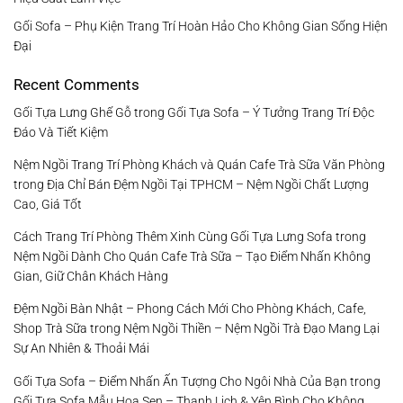
Gối Sofa – Phụ Kiện Trang Trí Hoàn Hảo Cho Không Gian Sống Hiện
Đại
Recent Comments
Gối Tựa Lưng Ghế Gỗ
trong
Gối Tựa Sofa – Ý Tưởng Trang Trí Độc
Đáo Và Tiết Kiệm
Nệm Ngồi Trang Trí Phòng Khách và Quán Cafe Trà Sữa Văn Phòng
trong
Địa Chỉ Bán Đệm Ngồi Tại TPHCM – Nệm Ngồi Chất Lượng
Cao, Giá Tốt
Cách Trang Trí Phòng Thêm Xinh Cùng Gối Tựa Lưng Sofa
trong
Nệm Ngồi Dành Cho Quán Cafe Trà Sữa – Tạo Điểm Nhấn Không
Gian, Giữ Chân Khách Hàng
Đệm Ngồi Bàn Nhật – Phong Cách Mới Cho Phòng Khách, Cafe,
Shop Trà Sữa
trong
Nệm Ngồi Thiền – Nệm Ngồi Trà Đạo Mang Lại
Sự An Nhiên & Thoải Mái
Gối Tựa Sofa – Điểm Nhấn Ấn Tượng Cho Ngôi Nhà Của Bạn
trong
Gối Tựa Sofa Mẫu Hoa Sen – Thanh Lịch & Yên Bình Cho Không