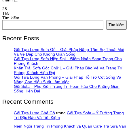
25
Th5
Tìm kiếm
Tìm kiếm
Recent Posts
Gối Tựa Lưng Sofa Gỗ – Giải Pháp Nâng Tầm Sự Thoải Mái
Và Vẻ Đẹp Cho Không Gian Sống
Gối Tựa Lưng Sofa Hiện Đại – Điểm Nhấn Sang Trọng Cho
Phòng Khách
Khăn Trải Sofa Góc Chữ L – Giải Pháp Bảo Vệ Và Trang Trí
Phòng Khách Hiện Đại
Gối Tựa Lưng Văn Phòng – Giải Pháp Hỗ Trợ Cột Sống Và
Nâng Cao Hiệu Suất Làm Việc
Gối Sofa – Phụ Kiện Trang Trí Hoàn Hảo Cho Không Gian
Sống Hiện Đại
Recent Comments
Gối Tựa Lưng Ghế Gỗ
trong
Gối Tựa Sofa – Ý Tưởng Trang
Trí Độc Đáo Và Tiết Kiệm
Nệm Ngồi Trang Trí Phòng Khách và Quán Cafe Trà Sữa Văn