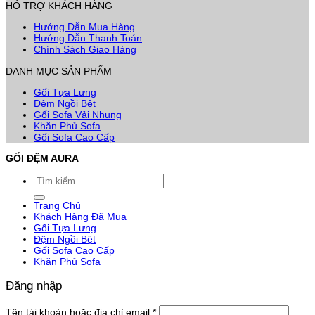
HỖ TRỢ KHÁCH HÀNG
Hướng Dẫn Mua Hàng
Hướng Dẫn Thanh Toán
Chính Sách Giao Hàng
DANH MỤC SẢN PHẨM
Gối Tựa Lưng
Đệm Ngồi Bệt
Gối Sofa Vải Nhung
Khăn Phủ Sofa
Gối Sofa Cao Cấp
GỐI ĐỆM AURA
Tìm
kiếm:
Trang Chủ
Khách Hàng Đã Mua
Gối Tựa Lưng
Đệm Ngồi Bệt
Gối Sofa Cao Cấp
Khăn Phủ Sofa
Đăng nhập
Bắt
Tên tài khoản hoặc địa chỉ email
*