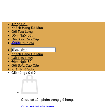
Bỏ
qua
nội
dung
Trang Chủ
Khách Hàng Đã Mua
Gối Tựa Lưng
Đệm Ngồi Bệt
Gối Sofa Cao Cấp
Menu
Khăn Phủ Sofa
Tìm
Trang Chủ
kiếm:
Khách Hàng Đã Mua
Gối Tựa Lưng
Đệm Ngồi Bệt
Gối Sofa Cao Cấp
Khăn Phủ Sofa
Giỏ hàng /
0
₫
0
Chưa có sản phẩm trong giỏ hàng.
Quay trở lại cửa hàng