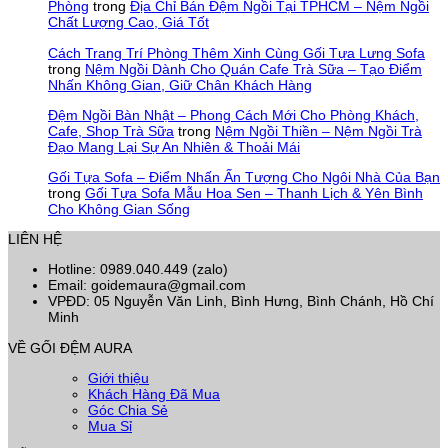
Phòng
trong
Địa Chỉ Bán Đệm Ngồi Tại TPHCM – Nệm Ngồi
Chất Lượng Cao, Giá Tốt
Cách Trang Trí Phòng Thêm Xinh Cùng Gối Tựa Lưng Sofa
trong
Nệm Ngồi Dành Cho Quán Cafe Trà Sữa – Tạo Điểm
Nhấn Không Gian, Giữ Chân Khách Hàng
Đệm Ngồi Bàn Nhật – Phong Cách Mới Cho Phòng Khách,
Cafe, Shop Trà Sữa
trong
Nệm Ngồi Thiền – Nệm Ngồi Trà
Đạo Mang Lại Sự An Nhiên & Thoải Mái
Gối Tựa Sofa – Điểm Nhấn Ấn Tượng Cho Ngôi Nhà Của Bạn
trong
Gối Tựa Sofa Mẫu Hoa Sen – Thanh Lịch & Yên Bình
Cho Không Gian Sống
LIÊN HỆ
Hotline: 0989.040.449 (zalo)
Email: goidemaura@gmail.com
VPĐD: 05 Nguyễn Văn Linh, Bình Hưng, Bình Chánh, Hồ Chí
Minh
VỀ GỐI ĐỆM AURA
Giới thiệu
Khách Hàng Đã Mua
Góc Chia Sẻ
Mua Sỉ