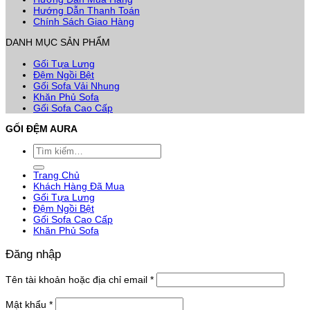
Hướng Dẫn Thanh Toán
Chính Sách Giao Hàng
DANH MỤC SẢN PHẨM
Gối Tựa Lưng
Đệm Ngồi Bệt
Gối Sofa Vải Nhung
Khăn Phủ Sofa
Gối Sofa Cao Cấp
GỐI ĐỆM AURA
Tìm
kiếm:
Trang Chủ
Khách Hàng Đã Mua
Gối Tựa Lưng
Đệm Ngồi Bệt
Gối Sofa Cao Cấp
Khăn Phủ Sofa
Đăng nhập
Bắt
Tên tài khoản hoặc địa chỉ email
*
buộc
Bắt
Mật khẩu
*