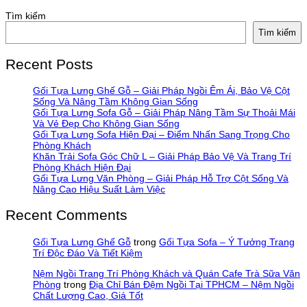
Tìm kiếm
Tìm kiếm
Recent Posts
Gối Tựa Lưng Ghế Gỗ – Giải Pháp Ngồi Êm Ái, Bảo Vệ Cột
Sống Và Nâng Tầm Không Gian Sống
Gối Tựa Lưng Sofa Gỗ – Giải Pháp Nâng Tầm Sự Thoải Mái
Và Vẻ Đẹp Cho Không Gian Sống
Gối Tựa Lưng Sofa Hiện Đại – Điểm Nhấn Sang Trọng Cho
Phòng Khách
Khăn Trải Sofa Góc Chữ L – Giải Pháp Bảo Vệ Và Trang Trí
Phòng Khách Hiện Đại
Gối Tựa Lưng Văn Phòng – Giải Pháp Hỗ Trợ Cột Sống Và
Nâng Cao Hiệu Suất Làm Việc
Recent Comments
Gối Tựa Lưng Ghế Gỗ
trong
Gối Tựa Sofa – Ý Tưởng Trang
Trí Độc Đáo Và Tiết Kiệm
Nệm Ngồi Trang Trí Phòng Khách và Quán Cafe Trà Sữa Văn
Phòng
trong
Địa Chỉ Bán Đệm Ngồi Tại TPHCM – Nệm Ngồi
Chất Lượng Cao, Giá Tốt