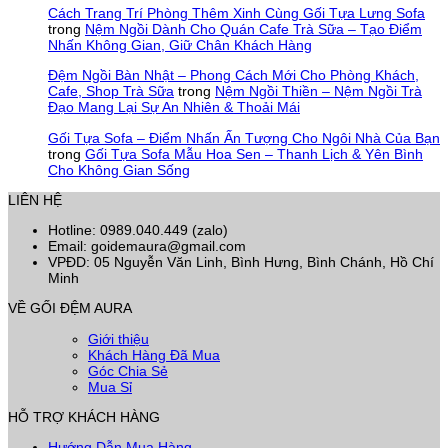
Cách Trang Trí Phòng Thêm Xinh Cùng Gối Tựa Lưng Sofa
trong
Nệm Ngồi Dành Cho Quán Cafe Trà Sữa – Tạo Điểm
Nhấn Không Gian, Giữ Chân Khách Hàng
Đệm Ngồi Bàn Nhật – Phong Cách Mới Cho Phòng Khách,
Cafe, Shop Trà Sữa
trong
Nệm Ngồi Thiền – Nệm Ngồi Trà
Đạo Mang Lại Sự An Nhiên & Thoải Mái
Gối Tựa Sofa – Điểm Nhấn Ấn Tượng Cho Ngôi Nhà Của Bạn
trong
Gối Tựa Sofa Mẫu Hoa Sen – Thanh Lịch & Yên Bình
Cho Không Gian Sống
LIÊN HỆ
Hotline: 0989.040.449 (zalo)
Email: goidemaura@gmail.com
VPĐD: 05 Nguyễn Văn Linh, Bình Hưng, Bình Chánh, Hồ Chí
Minh
VỀ GỐI ĐỆM AURA
Giới thiệu
Khách Hàng Đã Mua
Góc Chia Sẻ
Mua Sỉ
HỖ TRỢ KHÁCH HÀNG
Hướng Dẫn Mua Hàng