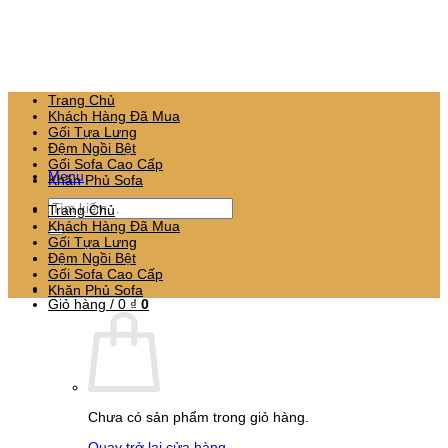
Bỏ
qua
nội
dung
Trang Chủ
Khách Hàng Đã Mua
Gối Tựa Lưng
Đệm Ngồi Bệt
Gối Sofa Cao Cấp
Menu
Khăn Phủ Sofa
Tìm
Trang Chủ
kiếm:
Khách Hàng Đã Mua
Gối Tựa Lưng
Đệm Ngồi Bệt
Gối Sofa Cao Cấp
Khăn Phủ Sofa
Giỏ hàng /
0
₫
0
Chưa có sản phẩm trong giỏ hàng.
Quay trở lại cửa hàng