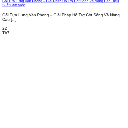
Gối Tựa Lưng Văn Phòng – Giải Pháp Hỗ Trợ Cột Sống Và Nâng Cao Hiệu
Suất Làm Việc
Gối Tựa Lưng Văn Phòng – Giải Pháp Hỗ Trợ Cột Sống Và Nâng
Cao [...]
22
Th7