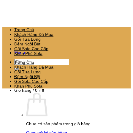
Bỏ
qua
nội
dung
Trang Chủ
Khách Hàng Đã Mua
Gối Tựa Lưng
Đệm Ngồi Bệt
Gối Sofa Cao Cấp
Menu
Khăn Phủ Sofa
Tìm
Trang Chủ
kiếm:
Khách Hàng Đã Mua
Gối Tựa Lưng
Đệm Ngồi Bệt
Gối Sofa Cao Cấp
Khăn Phủ Sofa
Giỏ hàng /
0
₫
0
Chưa có sản phẩm trong giỏ hàng.
Quay trở lại cửa hàng