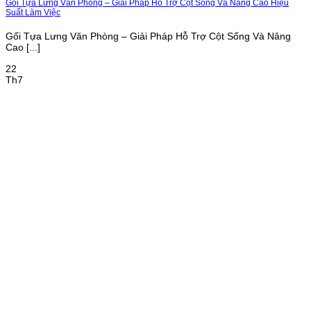
Gối Tựa Lưng Văn Phòng – Giải Pháp Hỗ Trợ Cột Sống Và Nâng Cao Hiệu
Suất Làm Việc
Gối Tựa Lưng Văn Phòng – Giải Pháp Hỗ Trợ Cột Sống Và Nâng
Cao [...]
22
Th7