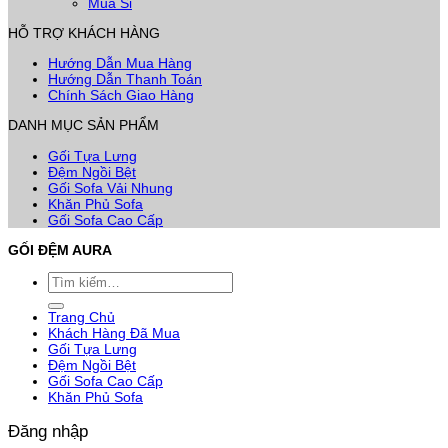
Mua Sỉ
HỖ TRỢ KHÁCH HÀNG
Hướng Dẫn Mua Hàng
Hướng Dẫn Thanh Toán
Chính Sách Giao Hàng
DANH MỤC SẢN PHẨM
Gối Tựa Lưng
Đệm Ngồi Bệt
Gối Sofa Vải Nhung
Khăn Phủ Sofa
Gối Sofa Cao Cấp
GỐI ĐỆM AURA
Tìm
kiếm:
Trang Chủ
Khách Hàng Đã Mua
Gối Tựa Lưng
Đệm Ngồi Bệt
Gối Sofa Cao Cấp
Khăn Phủ Sofa
Đăng nhập