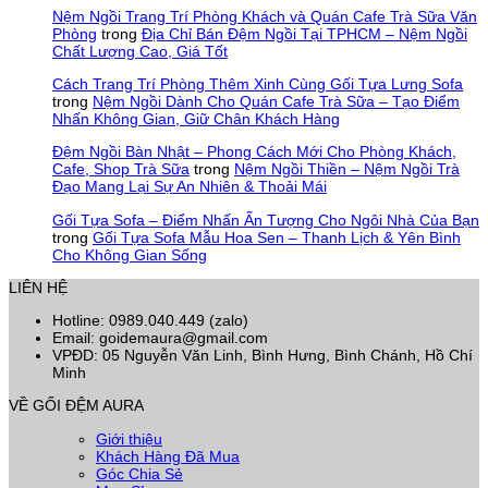
Nệm Ngồi Trang Trí Phòng Khách và Quán Cafe Trà Sữa Văn
Phòng
trong
Địa Chỉ Bán Đệm Ngồi Tại TPHCM – Nệm Ngồi
Chất Lượng Cao, Giá Tốt
Cách Trang Trí Phòng Thêm Xinh Cùng Gối Tựa Lưng Sofa
trong
Nệm Ngồi Dành Cho Quán Cafe Trà Sữa – Tạo Điểm
Nhấn Không Gian, Giữ Chân Khách Hàng
Đệm Ngồi Bàn Nhật – Phong Cách Mới Cho Phòng Khách,
Cafe, Shop Trà Sữa
trong
Nệm Ngồi Thiền – Nệm Ngồi Trà
Đạo Mang Lại Sự An Nhiên & Thoải Mái
Gối Tựa Sofa – Điểm Nhấn Ấn Tượng Cho Ngôi Nhà Của Bạn
trong
Gối Tựa Sofa Mẫu Hoa Sen – Thanh Lịch & Yên Bình
Cho Không Gian Sống
LIÊN HỆ
Hotline: 0989.040.449 (zalo)
Email: goidemaura@gmail.com
VPĐD: 05 Nguyễn Văn Linh, Bình Hưng, Bình Chánh, Hồ Chí
Minh
VỀ GỐI ĐỆM AURA
Giới thiệu
Khách Hàng Đã Mua
Góc Chia Sẻ