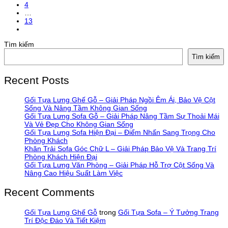
4
…
13
Tìm kiếm
Tìm kiếm
Recent Posts
Gối Tựa Lưng Ghế Gỗ – Giải Pháp Ngồi Êm Ái, Bảo Vệ Cột
Sống Và Nâng Tầm Không Gian Sống
Gối Tựa Lưng Sofa Gỗ – Giải Pháp Nâng Tầm Sự Thoải Mái
Và Vẻ Đẹp Cho Không Gian Sống
Gối Tựa Lưng Sofa Hiện Đại – Điểm Nhấn Sang Trọng Cho
Phòng Khách
Khăn Trải Sofa Góc Chữ L – Giải Pháp Bảo Vệ Và Trang Trí
Phòng Khách Hiện Đại
Gối Tựa Lưng Văn Phòng – Giải Pháp Hỗ Trợ Cột Sống Và
Nâng Cao Hiệu Suất Làm Việc
Recent Comments
Gối Tựa Lưng Ghế Gỗ
trong
Gối Tựa Sofa – Ý Tưởng Trang
Trí Độc Đáo Và Tiết Kiệm