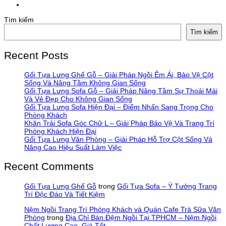
Tìm kiếm
Tìm kiếm
Recent Posts
Gối Tựa Lưng Ghế Gỗ – Giải Pháp Ngồi Êm Ái, Bảo Vệ Cột
Sống Và Nâng Tầm Không Gian Sống
Gối Tựa Lưng Sofa Gỗ – Giải Pháp Nâng Tầm Sự Thoải Mái
Và Vẻ Đẹp Cho Không Gian Sống
Gối Tựa Lưng Sofa Hiện Đại – Điểm Nhấn Sang Trọng Cho
Phòng Khách
Khăn Trải Sofa Góc Chữ L – Giải Pháp Bảo Vệ Và Trang Trí
Phòng Khách Hiện Đại
Gối Tựa Lưng Văn Phòng – Giải Pháp Hỗ Trợ Cột Sống Và
Nâng Cao Hiệu Suất Làm Việc
Recent Comments
Gối Tựa Lưng Ghế Gỗ
trong
Gối Tựa Sofa – Ý Tưởng Trang
Trí Độc Đáo Và Tiết Kiệm
Nệm Ngồi Trang Trí Phòng Khách và Quán Cafe Trà Sữa Văn
Phòng
trong
Địa Chỉ Bán Đệm Ngồi Tại TPHCM – Nệm Ngồi
Chất Lượng Cao, Giá Tốt