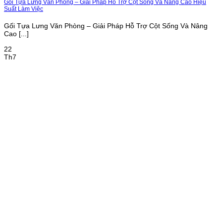
Gối Tựa Lưng Văn Phòng – Giải Pháp Hỗ Trợ Cột Sống Và Nâng Cao Hiệu
Suất Làm Việc
Gối Tựa Lưng Văn Phòng – Giải Pháp Hỗ Trợ Cột Sống Và Nâng
Cao [...]
22
Th7