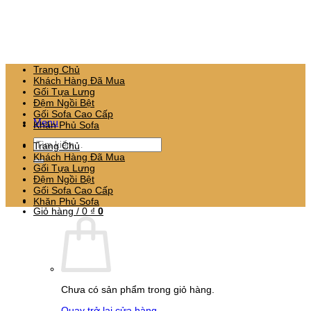
Bỏ
qua
nội
dung
Trang Chủ
Khách Hàng Đã Mua
Gối Tựa Lưng
Đệm Ngồi Bệt
Gối Sofa Cao Cấp
Menu
Khăn Phủ Sofa
Tìm
Trang Chủ
kiếm:
Khách Hàng Đã Mua
Gối Tựa Lưng
Đệm Ngồi Bệt
Gối Sofa Cao Cấp
Khăn Phủ Sofa
Giỏ hàng /
0
₫
0
Chưa có sản phẩm trong giỏ hàng.
Quay trở lại cửa hàng