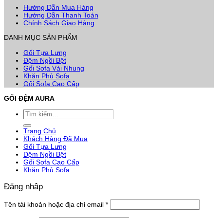
Hướng Dẫn Mua Hàng
Hướng Dẫn Thanh Toán
Chính Sách Giao Hàng
DANH MỤC SẢN PHẨM
Gối Tựa Lưng
Đệm Ngồi Bệt
Gối Sofa Vải Nhung
Khăn Phủ Sofa
Gối Sofa Cao Cấp
GỐI ĐỆM AURA
Tìm
kiếm:
Trang Chủ
Khách Hàng Đã Mua
Gối Tựa Lưng
Đệm Ngồi Bệt
Gối Sofa Cao Cấp
Khăn Phủ Sofa
Đăng nhập
Bắt
Tên tài khoản hoặc địa chỉ email
*
buộc