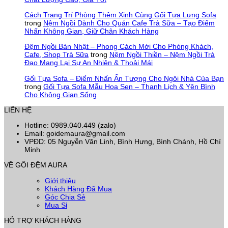
Cách Trang Trí Phòng Thêm Xinh Cùng Gối Tựa Lưng Sofa
trong
Nệm Ngồi Dành Cho Quán Cafe Trà Sữa – Tạo Điểm
Nhấn Không Gian, Giữ Chân Khách Hàng
Đệm Ngồi Bàn Nhật – Phong Cách Mới Cho Phòng Khách,
Cafe, Shop Trà Sữa
trong
Nệm Ngồi Thiền – Nệm Ngồi Trà
Đạo Mang Lại Sự An Nhiên & Thoải Mái
Gối Tựa Sofa – Điểm Nhấn Ấn Tượng Cho Ngôi Nhà Của Bạn
trong
Gối Tựa Sofa Mẫu Hoa Sen – Thanh Lịch & Yên Bình
Cho Không Gian Sống
LIÊN HỆ
Hotline: 0989.040.449 (zalo)
Email: goidemaura@gmail.com
VPĐD: 05 Nguyễn Văn Linh, Bình Hưng, Bình Chánh, Hồ Chí
Minh
VỀ GỐI ĐỆM AURA
Giới thiệu
Khách Hàng Đã Mua
Góc Chia Sẻ
Mua Sỉ
HỖ TRỢ KHÁCH HÀNG