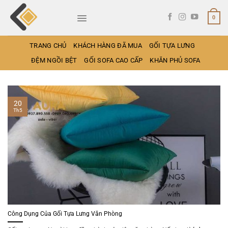
Bỏ
qua
0
nội
dung
TRANG CHỦ
KHÁCH HÀNG ĐÃ MUA
GỐI TỰA LƯNG
ĐỆM NGỒI BỆT
GỐI SOFA CAO CẤP
KHĂN PHỦ SOFA
20
Th5
Công Dụng Của Gối Tựa Lưng Văn Phòng