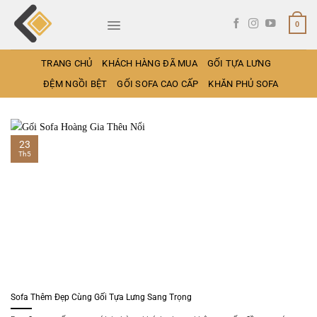
Bỏ
qua
0
nội
dung
TRANG CHỦ
KHÁCH HÀNG ĐÃ MUA
GỐI TỰA LƯNG
ĐỆM NGỒI BỆT
GỐI SOFA CAO CẤP
KHĂN PHỦ SOFA
23
Th5
Sofa Thêm Đẹp Cùng Gối Tựa Lưng Sang Trọng