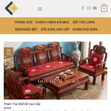
Bỏ
qua
0
nội
dung
TRANG CHỦ
KHÁCH HÀNG ĐÃ MUA
GỐI TỰA LƯNG
ĐỆM NGỒI BỆT
GỐI SOFA CAO CẤP
KHĂN PHỦ SOFA
20
Th3
Thảm Trải Ghế Gỗ Cao Cấp