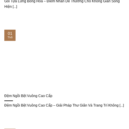
Gối Tựa Lưng Bông Hoa – Điểm Nhấn Dễ Thương Cho Không Gian Sống
Hiện [...]
01
Th6
Đệm Ngồi Bệt Vuông Cao Cấp
Đệm Ngồi Bệt Vuông Cao Cấp – Giải Pháp Thư Giãn Và Trang Trí Không [...]