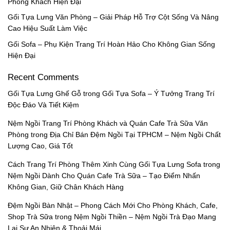
Phòng Khách Hiện Đại
Gối Tựa Lưng Văn Phòng – Giải Pháp Hỗ Trợ Cột Sống Và Nâng
Cao Hiệu Suất Làm Việc
Gối Sofa – Phụ Kiện Trang Trí Hoàn Hảo Cho Không Gian Sống
Hiện Đại
Recent Comments
Gối Tựa Lưng Ghế Gỗ
trong
Gối Tựa Sofa – Ý Tưởng Trang Trí
Độc Đáo Và Tiết Kiệm
Nệm Ngồi Trang Trí Phòng Khách và Quán Cafe Trà Sữa Văn
Phòng
trong
Địa Chỉ Bán Đệm Ngồi Tại TPHCM – Nệm Ngồi Chất
Lượng Cao, Giá Tốt
Cách Trang Trí Phòng Thêm Xinh Cùng Gối Tựa Lưng Sofa
trong
Nệm Ngồi Dành Cho Quán Cafe Trà Sữa – Tạo Điểm Nhấn
Không Gian, Giữ Chân Khách Hàng
Đệm Ngồi Bàn Nhật – Phong Cách Mới Cho Phòng Khách, Cafe,
Shop Trà Sữa
trong
Nệm Ngồi Thiền – Nệm Ngồi Trà Đạo Mang
Lại Sự An Nhiên & Thoải Mái