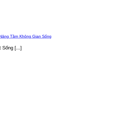
à Nâng Tầm Không Gian Sống
Sống [...]