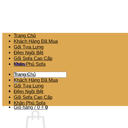
Bỏ
qua
nội
dung
Trang Chủ
Khách Hàng Đã Mua
Gối Tựa Lưng
Đệm Ngồi Bệt
Gối Sofa Cao Cấp
Menu
Khăn Phủ Sofa
Tìm
Trang Chủ
kiếm:
Khách Hàng Đã Mua
Gối Tựa Lưng
Đệm Ngồi Bệt
Gối Sofa Cao Cấp
Khăn Phủ Sofa
Giỏ hàng /
0
₫
0