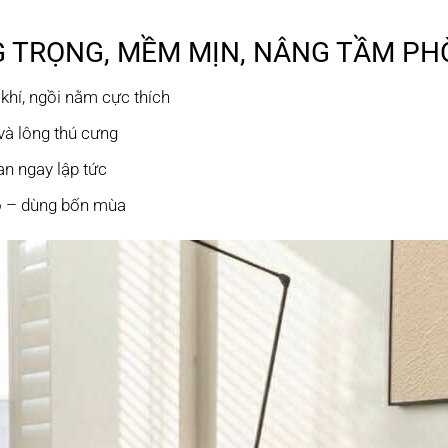
G TRỌNG, MỀM MỊN, NÂNG TẦM P
khí, ngồi nằm cực thích
và lông thú cưng
an ngay lập tức
hô – dùng bốn mùa