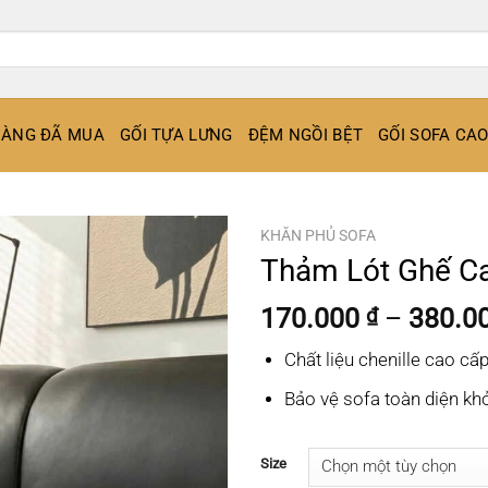
ÀNG ĐÃ MUA
GỐI TỰA LƯNG
ĐỆM NGỒI BỆT
GỐI SOFA CA
KHĂN PHỦ SOFA
Thảm Lót Ghế C
170.000
–
380.0
₫
Chất liệu chenille cao c
Bảo vệ sofa toàn diện khỏ
Size