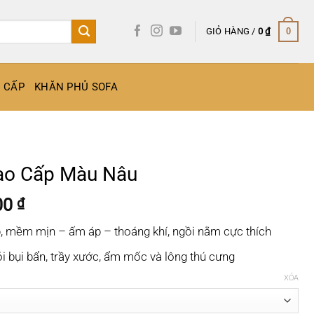
GIỎ HÀNG /
0
₫
0
O CẤP
KHĂN PHỦ SOFA
ao Cấp Màu Nâu
Khoảng
00
₫
giá:
ấp, mềm mịn – ấm áp – thoáng khí, ngồi nằm cực thích
từ
170.000 ₫
i bụi bẩn, trầy xước, ẩm mốc và lông thú cưng
đến
XÓA
380.000 ₫