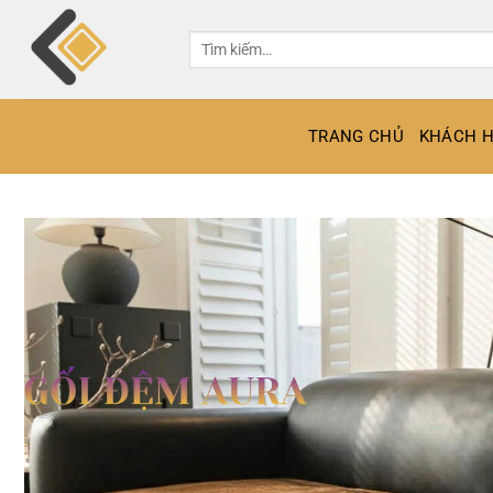
Bỏ
qua
Tìm
kiếm:
nội
dung
TRANG CHỦ
KHÁCH H