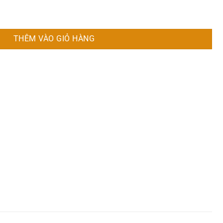
u số lượng
THÊM VÀO GIỎ HÀNG