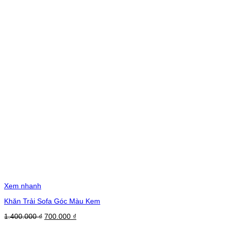
Xem nhanh
Khăn Trải Sofa Góc Màu Kem
Giá
Giá
1.400.000
₫
700.000
₫
gốc
hiện