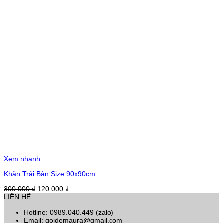
Xem nhanh
Khăn Trải Bàn Size 90x90cm
Giá
Giá
300.000
₫
120.000
₫
gốc
hiện
LIÊN HỆ
là:
tại
Hotline: 0989.040.449 (zalo)
300.000 ₫.
là:
Email: goidemaura@gmail.com
120.000 ₫.