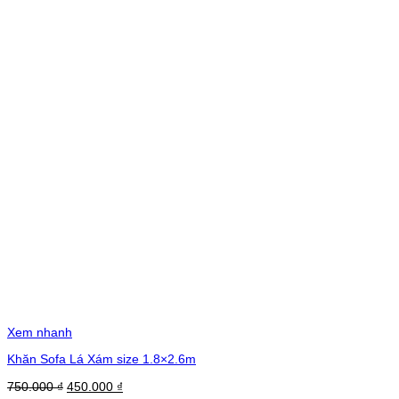
Xem nhanh
Khăn Sofa Lá Xám size 1.8×2.6m
Giá
Giá
750.000
₫
450.000
₫