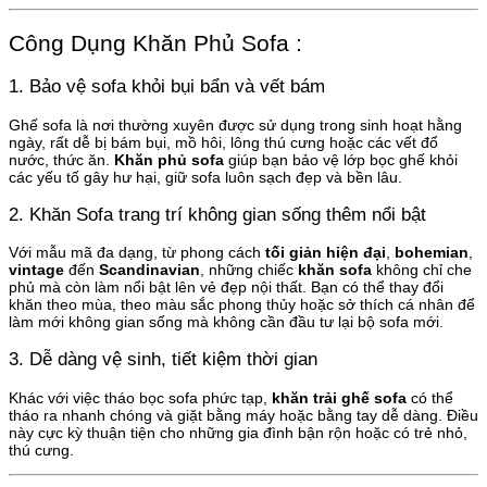
Công Dụng Khăn Phủ Sofa :
1. Bảo vệ sofa khỏi bụi bẩn và vết bám
Ghế sofa là nơi thường xuyên được sử dụng trong sinh hoạt hằng
ngày, rất dễ bị bám bụi, mồ hôi, lông thú cưng hoặc các vết đổ
nước, thức ăn.
Khăn phủ sofa
giúp bạn bảo vệ lớp bọc ghế khỏi
các yếu tố gây hư hại, giữ sofa luôn sạch đẹp và bền lâu.
2. Khăn Sofa trang trí không gian sống thêm nổi bật
Với mẫu mã đa dạng, từ phong cách
tối giản hiện đại
,
bohemian
,
vintage
đến
Scandinavian
, những chiếc
khăn sofa
không chỉ che
phủ mà còn làm nổi bật lên vẻ đẹp nội thất. Bạn có thể thay đổi
khăn theo mùa, theo màu sắc phong thủy hoặc sở thích cá nhân để
làm mới không gian sống mà không cần đầu tư lại bộ sofa mới.
3. Dễ dàng vệ sinh, tiết kiệm thời gian
Khác với việc tháo bọc sofa phức tạp,
khăn trải ghế sofa
có thể
tháo ra nhanh chóng và giặt bằng máy hoặc bằng tay dễ dàng. Điều
này cực kỳ thuận tiện cho những gia đình bận rộn hoặc có trẻ nhỏ,
thú cưng.