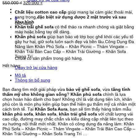
Giá
Giá
550.000
₫
320.000
₫
gốc
hiện
Chất liệu cotton cao cấp
giúp mang lại cảm giác thoải mái,
là:
tại
sang trọng,
đặc biệt sử dụng được 2 mặt trước và sau
550.000 ₫.
là:
0
như hình
320.000 ₫.
Giỏ hàng
Khăn trải ghế sofa
có thể tháo ra nhanh chóng và giặt bằng
máy hoặc bằng tay dễ dàng.
Khăn phủ sofa
giúp bạn bảo vệ lớp bọc ghế khỏi các yếu tố
gây hư hại, giữ sofa luôn sạch đẹp và bền lâu.Công Dụng Đa
Năng làm Khăn Phủ Sofa – Khăn Picnic – Thảm Vingate –
Khăn Trải Bàn Cao Cấp – Khăn Trải Giường – Khăn Sofa
Trang Trí …
Chưa có sản phẩm trong giỏ hàng.
Hết hàng
Quay trở lại cửa hàng
Mô tả
Thông tin bổ sung
Bạn đang tìm một giải pháp vừa
bảo vệ ghế sofa
, vừa
tăng tính
thẩm mỹ cho không gian sống
?
Khăn phủ sofa
chính là lựa
chọn hoàn hảo dành cho bạn! Không chỉ là vật dụng tiện ích, khăn
phủ còn là món phụ kiện giúp bạn thể hiện gu thẩm mỹ cá nhân một
cách tinh tế. Tại
Khăn Sofa Aura
, bạn sẽ tìm thấy hàng trăm mẫu
khăn phủ sofa
,
khăn sofa
,
khăn trải ghế sofa
với chất lượng vải
cao cấp, đường may chắc chắn và kiểu dáng cập nhật liên tục theo
xu hướng nội thất mới nhất. Khăn có công dụng đa năng làm: Khăn
Phủ Sofa – Khăn Picnic – Thảm Vingate – Khăn Trải Bàn Cao Cấp –
Khăn Trải Giường – Khăn Sofa Trang Trí …