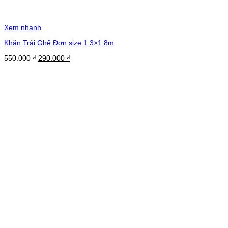
Xem nhanh
Khăn Trải Ghế Đơn size 1.3×1.8m
Giá
Giá
550.000
₫
290.000
₫
gốc
hiện
là:
tại
550.000 ₫.
là:
290.000 ₫.