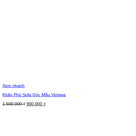
Xem nhanh
Khăn Phủ Sofa Góc Mẫu Vintage
Giá
Giá
1.500.000
₫
900.000
₫
gốc
hiện
là:
tại
1.500.000 ₫.
là:
900.000 ₫.