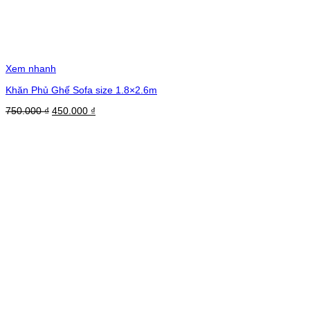
Xem nhanh
Khăn Phủ Ghế Sofa size 1.8×2.6m
Giá
Giá
750.000
₫
450.000
₫
gốc
hiện
là:
tại
750.000 ₫.
là:
450.000 ₫.