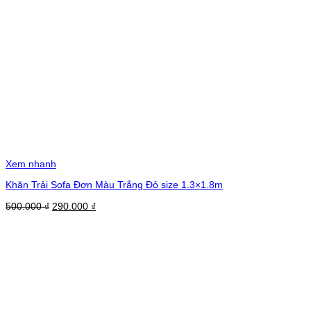
Xem nhanh
Khăn Trải Sofa Đơn Màu Trắng Đỏ size 1.3×1.8m
Giá
Giá
500.000
₫
290.000
₫
gốc
hiện
là:
tại
500.000 ₫.
là:
290.000 ₫.