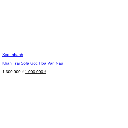
Xem nhanh
Khăn Trải Sofa Góc Hoa Văn Nâu
Giá
Giá
1.600.000
₫
1.000.000
₫
gốc
hiện
là:
tại
1.600.000 ₫.
là:
1.000.000 ₫.