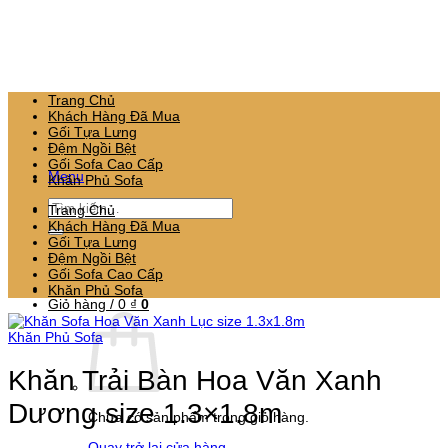
Bỏ
qua
nội
dung
Trang Chủ
Khách Hàng Đã Mua
Gối Tựa Lưng
Đệm Ngồi Bệt
Gối Sofa Cao Cấp
Menu
Khăn Phủ Sofa
Tìm
Trang Chủ
kiếm:
Khách Hàng Đã Mua
Gối Tựa Lưng
Đệm Ngồi Bệt
Gối Sofa Cao Cấp
Khăn Phủ Sofa
Giỏ hàng /
0
₫
0
Khăn Phủ Sofa
Khăn Trải Bàn Hoa Văn Xanh
Dương size 1.3×1.8m
Chưa có sản phẩm trong giỏ hàng.
Quay trở lại cửa hàng