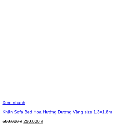
Xem nhanh
Khăn Sofa Bed Hoa Hướng Dương Vàng size 1.3×1.8m
Giá
Giá
500.000
₫
290.000
₫
gốc
hiện
là:
tại
500.000 ₫.
là: