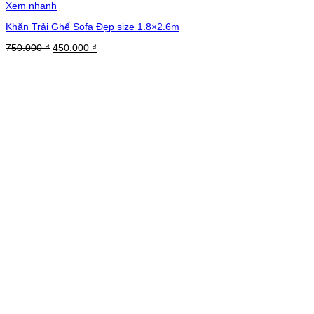
Xem nhanh
Khăn Trải Ghế Sofa Đẹp size 1.8×2.6m
Giá
Giá
750.000
₫
450.000
₫
gốc
hiện
là:
tại
750.000 ₫.
là:
450.000 ₫.