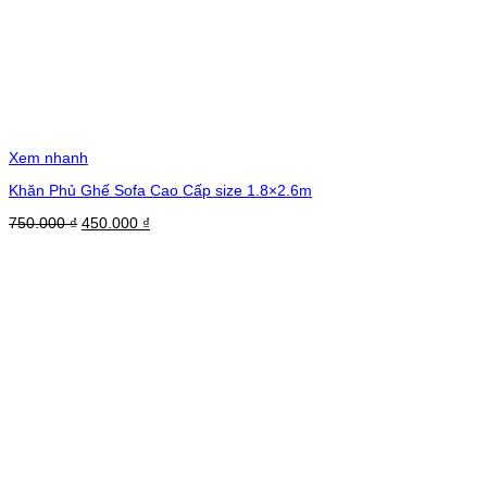
Xem nhanh
Khăn Phủ Ghế Sofa Cao Cấp size 1.8×2.6m
Giá
Giá
750.000
₫
450.000
₫
gốc
hiện
là:
tại
750.000 ₫.
là:
450.000 ₫.